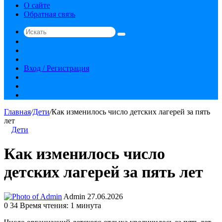
О сайте
Обратная связь
Искать
Switch
skin
Sidebar
Случайная
статья
Вход / Регистрация
RSS
vk.com
YouTube
Главная
/
Дети
/
Как изменилось число детских лагерей за пять
лет
Дети
Как изменилось число
детских лагерей за пять лет
Send
Admin
27.06.2026
an
0
34
Время чтения: 1 минута
email