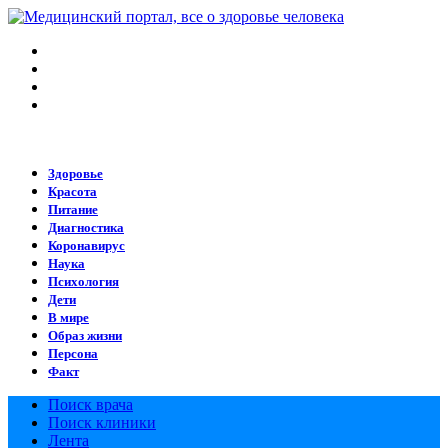
Меню
Искать
Switch
skin
Войти
Здоровье
Красота
Питание
Диагностика
Коронавирус
Наука
Психология
Дети
В мире
Образ жизни
Персона
Факт
Поиск врача
Поиск клиники
Лента