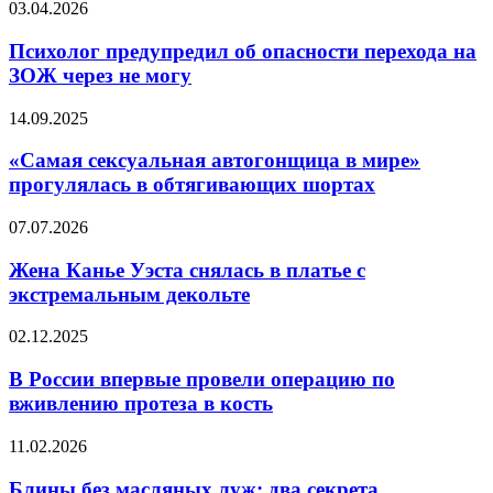
Психолог
03.04.2026
оторваться
предупредил
об
Психолог предупредил об опасности перехода на
опасности
ЗОЖ через не могу
перехода
на
«Самая
14.09.2025
ЗОЖ
сексуальная
через
автогонщица
«Самая сексуальная автогонщица в мире»
не
в
прогулялась в обтягивающих шортах
могу
мире»
прогулялась
Жена
07.07.2026
в
Канье
обтягивающих
Уэста
Жена Канье Уэста снялась в платье с
шортах
снялась
экстремальным декольте
в
платье
В
02.12.2025
с
России
экстремальным
впервые
В России впервые провели операцию по
декольте
провели
вживлению протеза в кость
операцию
по
Блины
11.02.2026
вживлению
без
протеза
масляных
Блины без масляных луж: два секрета