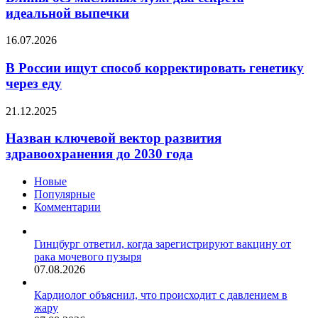
в
луж:
идеальной выпечки
кость
два
секрета
В
16.07.2026
идеальной
России
выпечки
ищут
В России ищут способ корректировать генетику
способ
через еду
корректировать
генетику
Назван
21.12.2025
через
ключевой
еду
вектор
Назван ключевой вектор развития
развития
здравоохранения до 2030 года
здравоохранения
до
Новые
2030
Популярные
года
Комментарии
Гинцбург ответил, когда зарегистрируют вакцину от
рака мочевого пузыря
07.08.2026
Кардиолог объяснил, что происходит с давлением в
жару