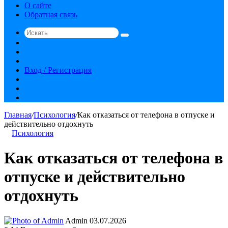
О сайте
Обратная связь
Искать
Switch
skin
Sidebar
Случайная
статья
Вход / Регистрация
RSS
vk.com
YouTube
Главная
/
Психология
/
Как отказаться от телефона в отпуске и
действительно отдохнуть
Психология
Как отказаться от телефона в
отпуске и действительно
отдохнуть
Send
Admin
03.07.2026