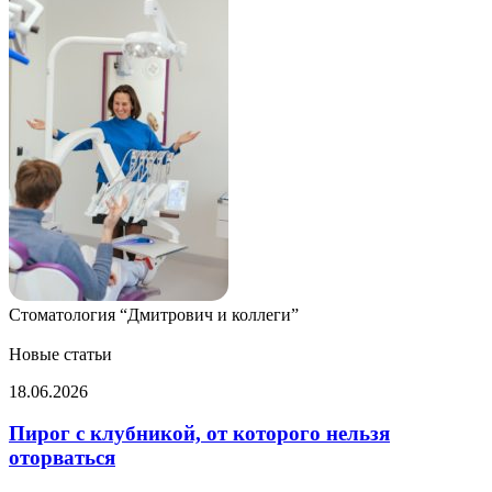
Стоматология “Дмитрович и коллеги”
Новые статьи
Пирог
18.06.2026
с
клубникой,
Пирог с клубникой, от которого нельзя
от
оторваться
которого
нельзя