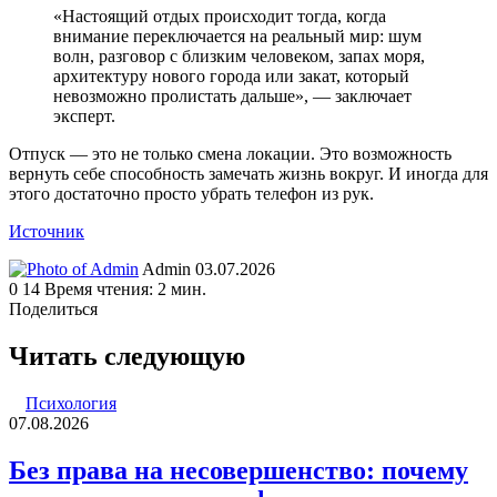
«Настоящий отдых происходит тогда, когда
внимание переключается на реальный мир: шум
волн, разговор с близким человеком, запах моря,
архитектуру нового города или закат, который
невозможно пролистать дальше», — заключает
эксперт.
Отпуск — это не только смена локации. Это возможность
вернуть себе способность замечать жизнь вокруг. И иногда для
этого достаточно просто убрать телефон из рук.
Источник
Send
Admin
03.07.2026
an
0
14
Время чтения: 2 мин.
email
Поделиться
Facebook
Twitter
LinkedIn
Tumblr
Reddit
Вконтакте
Одноклассники
Skype
WhatsApp
Telegram
Viber
Line
Поделиться
Печатать
через
Читать следующую
электронную
почту
Психология
07.08.2026
Без права на несовершенство: почему