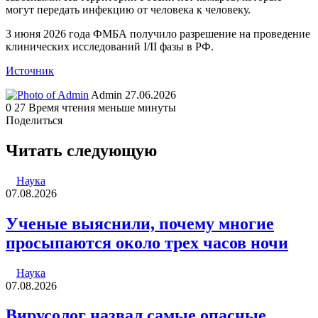
могут передать инфекцию от человека к человеку.
3 июня 2026 года ФМБА получило разрешение на проведение
клинических исследований I/II фазы в РФ.
Источник
Send
Admin
27.06.2026
an
0
27
Время чтения меньше минуты
email
Поделиться
Facebook
Twitter
LinkedIn
Tumblr
Reddit
Вконтакте
Одноклассники
Skype
WhatsApp
Telegram
Viber
Line
Поделиться
Печатать
через
Читать следующую
электронную
почту
Наука
07.08.2026
Ученые выяснили, почему многие
просыпаются около трех часов ночи
Наука
07.08.2026
Вирусолог назвал самые опасные