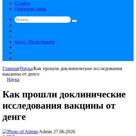
О сайте
Обратная связь
Искать
Switch
skin
Sidebar
Случайная
статья
Вход / Регистрация
RSS
vk.com
YouTube
Главная
/
Наука
/
Как прошли доклинические исследования
вакцины от денге
Наука
Как прошли доклинические
исследования вакцины от
денге
Send
Admin
27.06.2026