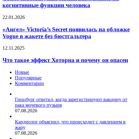
билингвизм
когнитивные функции человека
половиной
влияет
года
на
«Ангел»
22.01.2026
когнитивные
Victoria’s
функции
Secret
«Ангел» Victoria’s Secret появилась на обложке
человека
появилась
Vogue в жакете без бюстгальтера
на
обложке
Что
12.11.2025
Vogue
такое
в
эффект
Что такое эффект Хоторна и почему он опасен
жакете
Хоторна
без
и
Новые
бюстгальтера
почему
Популярные
он
Комментарии
опасен
Гинцбург ответил, когда зарегистрируют вакцину от
рака мочевого пузыря
07.08.2026
Кардиолог объяснил, что происходит с давлением в
жару
07.08.2026