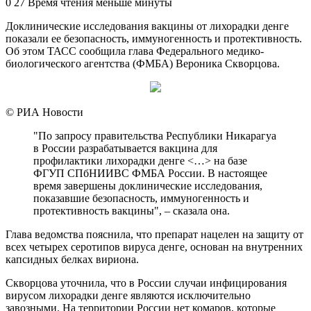
an
0
27
Время чтения меньше минуты
email
Доклинические исследования вакцины от лихорадки денге
показали ее безопасность, иммуногенность и протективность.
Об этом ТАСС сообщила глава Федерального медико-
биологического агентства (ФМБА) Вероника Скворцова.
© РИА Новости
"По запросу правительства Республики Никарагуа
в России разрабатывается вакцина для
профилактики лихорадки денге <…> на базе
ФГУП СПбНИИВС ФМБА России. В настоящее
время завершены доклинические исследования,
показавшие безопасность, иммуногенность и
протективность вакцины", – сказала она.
Глава ведомства пояснила, что препарат нацелен на защиту от
всех четырех серотипов вируса денге, основан на внутренних
капсидных белках вириона.
Скворцова уточнила, что в России случаи инфицирования
вирусом лихорадки денге являются исключительно
завозными. На территории России нет комаров, которые