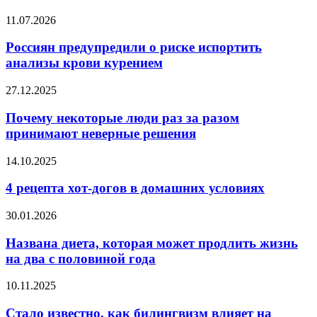
–
Россиян
11.07.2026
это
предупредили
большая
о
Россиян предупредили о риске испортить
ответственность
риске
анализы крови курением
испортить
анализы
Почему
27.12.2025
крови
некоторые
курением
люди
Почему некоторые люди раз за разом
раз
принимают неверные решения
за
разом
4
14.10.2025
принимают
рецепта
неверные
хот-
4 рецепта хот-догов в домашних условиях
решения
догов
в
Названа
30.01.2026
домашних
диета,
условиях
которая
Названа диета, которая может продлить жизнь
может
на два с половиной года
продлить
жизнь
Стало
10.11.2025
на
известно,
два
как
Стало известно, как билингвизм влияет на
с