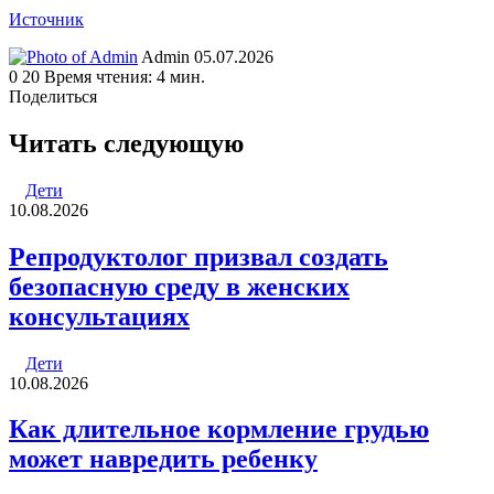
Источник
Send
Admin
05.07.2026
an
0
20
Время чтения: 4 мин.
email
Поделиться
Facebook
Twitter
LinkedIn
Tumblr
Reddit
Вконтакте
Одноклассники
Skype
WhatsApp
Telegram
Viber
Line
Поделиться
Печатать
через
Читать следующую
электронную
почту
Дети
10.08.2026
Репродуктолог призвал создать
безопасную среду в женских
консультациях
Дети
10.08.2026
Как длительное кормление грудью
может навредить ребенку