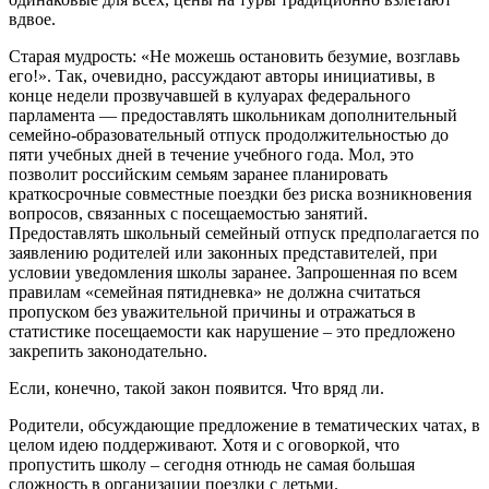
вдвое.
Старая мудрость: «Не можешь остановить безумие, возглавь
его!». Так, очевидно, рассуждают авторы инициативы, в
конце недели прозвучавшей в кулуарах федерального
парламента — предоставлять школьникам дополнительный
семейно-образовательный отпуск продолжительностью до
пяти учебных дней в течение учебного года. Мол, это
позволит российским семьям заранее планировать
краткосрочные совместные поездки без риска возникновения
вопросов, связанных с посещаемостью занятий.
Предоставлять школьный семейный отпуск предполагается по
заявлению родителей или законных представителей, при
условии уведомления школы заранее. Запрошенная по всем
правилам «семейная пятидневка» не должна считаться
пропуском без уважительной причины и отражаться в
статистике посещаемости как нарушение – это предложено
закрепить законодательно.
Если, конечно, такой закон появится. Что вряд ли.
Родители, обсуждающие предложение в тематических чатах, в
целом идею поддерживают. Хотя и с оговоркой, что
пропустить школу – сегодня отнюдь не самая большая
сложность в организации поездки с детьми.