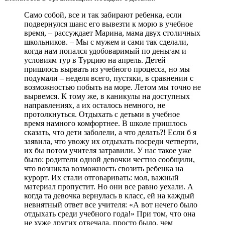
Само собой, все и так забирают ребенка, если
подвернулся шанс его вывезти к морю в учебное
время, – рассуждает Марина, мама двух столичных
школьников. – Мы с мужем и сами так сделали,
когда нам попался удобоваримый по деньгам и
условиям тур в Турцию на апрель. Детей
пришлось вырвать из учебного процесса, но мы
подумали – неделя всего, пустяки, в сравнении с
возможностью побыть на море. Летом мы точно не
вырвемся. К тому же, в каникулы на доступных
направлениях, а их осталось немного, не
протолкнуться. Отдыхать с детьми в учебное
время намного комфортнее. В школе пришлось
сказать, что дети заболели, а что делать?! Если б я
заявила, что увожу их отдыхать посреди четверти,
их бы потом учителя затравили. У нас такое уже
было: родители одной девочки честно сообщили,
что возникла возможность свозить ребенка на
курорт. Их стали отговаривать: мол, важный
материал пропустит. Но они все равно уехали. А
когда та девочка вернулась в класс, ей на каждый
невнятный ответ все учителя: «А вот нечего было
отдыхать среди учебного года!» При том, что она
не хуже других отвечала, просто было, чем