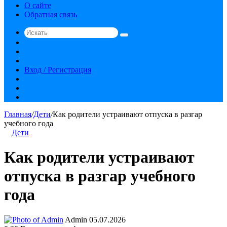
О сайте
Обратная связь
Искать
Switch
skin
Sidebar
Случайная
статья
Вход / Регистрация
RSS
vk.com
YouTube
Главная
/
Дети
/
Как родители устраивают отпуска в разгар
учебного года
Дети
Как родители устраивают
отпуска в разгар учебного
года
Send
Admin
05.07.2026