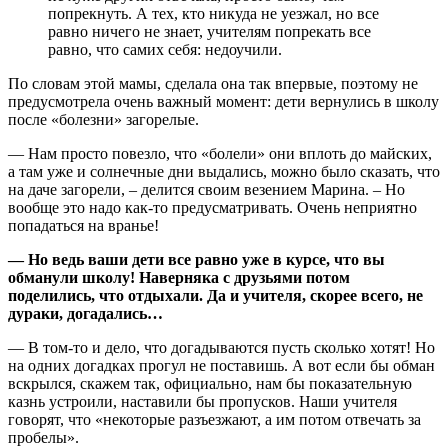
попрекнуть. А тех, кто никуда не уезжал, но все
равно ничего не знает, учителям попрекать все
равно, что самих себя: недоучили.
По словам этой мамы, сделала она так впервые, поэтому не
предусмотрела очень важный момент: дети вернулись в школу
после «болезни» загорелые.
— Нам просто повезло, что «болели» они вплоть до майских,
а там уже и солнечные дни выдались, можно было сказать, что
на даче загорели, – делится своим везением Марина. – Но
вообще это надо как-то предусматривать. Очень неприятно
попадаться на вранье!
— Но ведь ваши дети все равно уже в курсе, что вы
обманули школу! Наверняка с друзьями потом
поделились, что отдыхали. Да и учителя, скорее всего, не
дураки, догадались…
— В том-то и дело, что догадываются пусть сколько хотят! Но
на одних догадках прогул не поставишь. А вот если бы обман
вскрылся, скажем так, официально, нам бы показательную
казнь устроили, наставили бы пропусков. Наши учителя
говорят, что «некоторые разъезжают, а им потом отвечать за
пробелы».