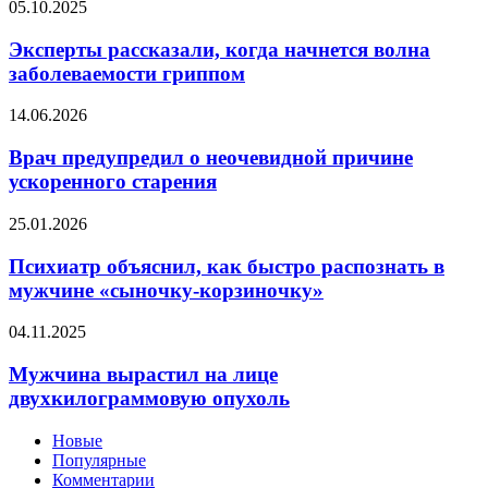
Эксперты
05.10.2025
рассказали,
когда
Эксперты рассказали, когда начнется волна
начнется
заболеваемости гриппом
волна
заболеваемости
Врач
14.06.2026
гриппом
предупредил
о
Врач предупредил о неочевидной причине
неочевидной
ускоренного старения
причине
ускоренного
Психиатр
25.01.2026
старения
объяснил,
как
Психиатр объяснил, как быстро распознать в
быстро
мужчине «сыночку-корзиночку»
распознать
в
Мужчина
04.11.2025
мужчине
вырастил
«сыночку-
на
Мужчина вырастил на лице
корзиночку»
лице
двухкилограммовую опухоль
двухкилограммовую
опухоль
Новые
Популярные
Комментарии