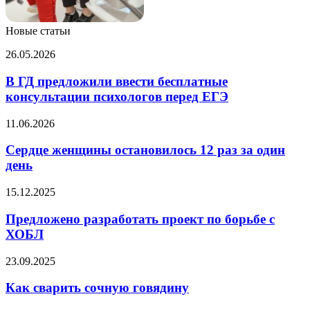
Новые статьи
В
26.05.2026
ГД
предложили
В ГД предложили ввести бесплатные
ввести
консультации психологов перед ЕГЭ
бесплатные
консультации
Сердце
11.06.2026
психологов
женщины
перед
остановилось
Сердце женщины остановилось 12 раз за один
ЕГЭ
12
день
раз
за
Предложено
15.12.2025
один
разработать
день
проект
Предложено разработать проект по борьбе с
по
ХОБЛ
борьбе
с
Как
23.09.2025
ХОБЛ
сварить
сочную
Как сварить сочную говядину
говядину