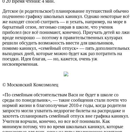
an
0
20
Время чтения: 4 мин.
email
Детское (и родительское!) планирование путешествий обычно
подчинено графику школьных каникул. Однако некоторые всё
же находят способ схитрить — и уехать, например, на море в
бархатный сезон, легонько соврав в школе, что ученик
приболел (все всё понимают, конечно). Приучать детей ко лжи
вроде нехорошо — поэтому в правительственных кулуарах
решили обсудить возможность ввести для школьников,
помимо каникул, «семейный отпуск» — пять дополнительных
выходных дней, которые можно будет как раз потратить на
поездки. Идея благая, — но, кажется, очень уж
несвоевременная.
© Московский Комсомолец
«По семейным обстоятельствам Васи не будет в школе со
среды по понедельник», — такие сообщения стали почти что
нормой жизни в благополучные 2010-е годы, когда родители
запросто могли ухватить недорогие билеты на распродаже и
захотеть спланировать семейный отпуск вне графика каникул.
Учителя ворчали, конечно, но все всё понимали. Как
минимум потому, что во время школьных каникул, которые
одинаковые для всех, цены на туры традиционно взлетают