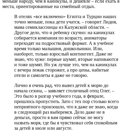
меньше народу, чем в каникулы, и дешевле – если ехать в
места, ориентированные на семейный отдых.
В отелях «все включено» Египта и Турции наших
точно меньше, пока дети учатся, – говорит Лидия,
мама семиклассницы из Калужской области. –
Другое дело, что и ребенку скучно: на каникулах
собирается компания по возрасту, аниматоры
переходят на подростковый формат. А в учебное
время только малышня, дошкольники. Или,
наоборот, только взрослый контингент. Даже не
знаю, что хуже: первые шумят, вторые напиваются
и тоже шумят. Но уж лучше это, чем на каникулах
с вечера лежак сторожит, а про цены, набитые
отели и самолеты я даже не говорю.
Лично я очень рад, что вывез детей к морю до
начала сезона, – заявляет столичный отец Олег. –
Это было в разгар учебного года, в феврале,
пришлось пропустить. Зато с тех пор столько всего
неприятного произошло, что я даже не знаю, когда
в следующий раз выберемся. Дело даже не в
деньгах, просто я вам прямо сейчас не могу
назвать моря, где бы я чувствовал себя спокойным
за детей в июле или августе.