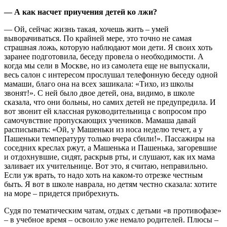
— А как насчет приучения детей ко лжи?
— Ой, сейчас жизнь такая, хочешь жить – умей
выворачиваться. По крайней мере, это точно не самая
страшная ложь, которую наблюдают мои дети. Я своих хоть
заранее подготовила, беседу провела о необходимости. А
когда мы сели в Москве, но из самолета еще не выпускали,
весь салон с интересом прослушал телефонную беседу одной
мамаши, благо она на всех зашикала: «Тихо, из школы
звонят!». С ней было двое детей, она, видимо, в школе
сказала, что они больны, но самих детей не предупредила. И
вот звонит ей классная руководительница с вопросом про
самочувствие пропускающих учеников. Мамаша давай
расписывать: «Ой, у Машеньки из носа неделю течет, а у
Пашеньки температуру только вчера сбили!». Пассажиры на
соседних креслах ржут, а Машенька и Пашенька, загоревшие
и отдохнувшие, сидят, раскрыв рты, и слушают, как их мама
заливает их учительнице. Вот это, я считаю, неправильно.
Если уж врать, то надо хоть на каком-то отрезке честным
быть. Я вот в школе наврала, но детям честно сказала: хотите
на море – придется прибрехнуть.
Судя по тематическим чатам, отдых с детьми «в противофазе»
– в учебное время – освоило уже немало родителей. Плюсы –