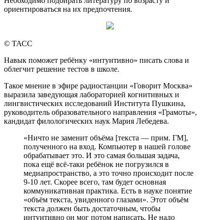
Необходимо подбирать литературу по возрасту и
ориентироваться на их предпочтения.
© ТАСС
Навык поможет ребёнку «интуитивно» писать слова и
облегчит решение тестов в школе.
Такое мнение в эфире радиостанции «Говорит Москва»
выразила заведующая лабораторией когнитивных и
лингвистических исследований Института Пушкина,
руководитель образовательного направления «Грамоты»,
кандидат филологических наук Мария Лебедева.
«Ничто не заменит объёма [текста — прим. ГМ],
полученного на вход. Компьютер в нашей голове
обрабатывает это. И это самая большая задача,
пока ещё всё-таки ребёнок не погрузился в
медиапространство, а это точно происходит после
9-10 лет. Скорее всего, там будет основная
коммуникативная практика. Есть в науке понятие
«объём текста, увиденного глазами». Этот объём
текста должен быть достаточным, чтобы
интуитивно он мог потом написать. Не надо