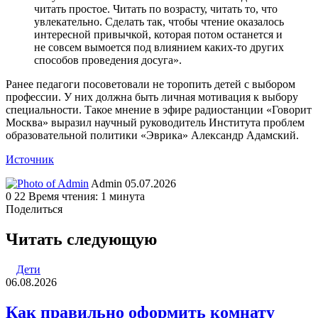
читать простое. Читать по возрасту, читать то, что
увлекательно. Сделать так, чтобы чтение оказалось
интересной привычкой, которая потом останется и
не совсем вымоется под влиянием каких-то других
способов проведения досуга».
Ранее педагоги посоветовали не торопить детей с выбором
профессии. У них должна быть личная мотивация к выбору
специальности. Такое мнение в эфире радиостанции «Говорит
Москва» выразил научный руководитель Института проблем
образовательной политики «Эврика» Александр Адамский.
Источник
Send
Admin
05.07.2026
an
0
22
Время чтения: 1 минута
email
Поделиться
Facebook
Twitter
LinkedIn
Tumblr
Reddit
Вконтакте
Одноклассники
Skype
WhatsApp
Telegram
Viber
Line
Поделиться
Печатать
через
Читать следующую
электронную
почту
Дети
06.08.2026
Как правильно оформить комнату