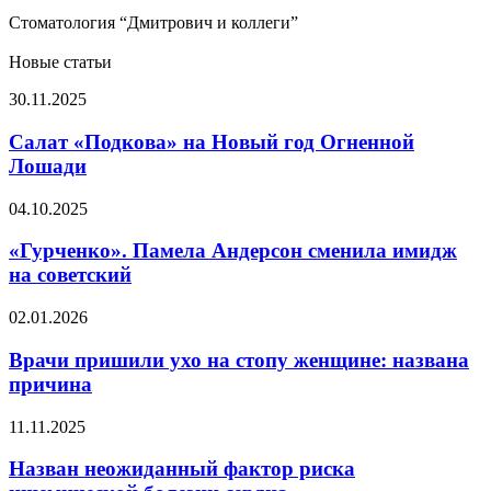
Стоматология “Дмитрович и коллеги”
Новые статьи
Салат
30.11.2025
«Подкова»
на
Салат «Подкова» на Новый год Огненной
Новый
Лошади
год
Огненной
«Гурченко».
04.10.2025
Лошади
Памела
Андерсон
«Гурченко». Памела Андерсон сменила имидж
сменила
на советский
имидж
на
Врачи
02.01.2026
советский
пришили
ухо
Врачи пришили ухо на стопу женщине: названа
на
причина
стопу
женщине:
Назван
11.11.2025
названа
неожиданный
причина
фактор
Назван неожиданный фактор риска
риска