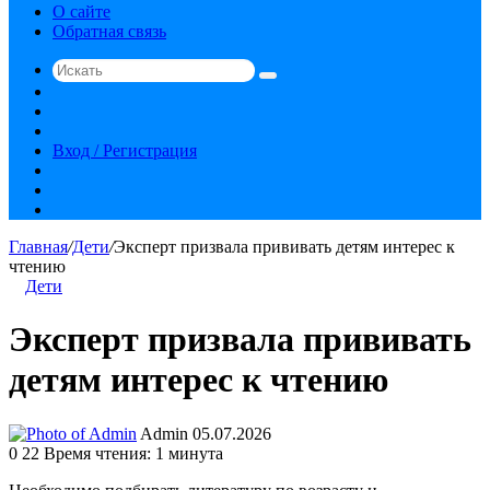
О сайте
Обратная связь
Искать
Switch
skin
Sidebar
Случайная
статья
Вход / Регистрация
RSS
vk.com
YouTube
Главная
/
Дети
/
Эксперт призвала прививать детям интерес к
чтению
Дети
Эксперт призвала прививать
детям интерес к чтению
Send
Admin
05.07.2026
an
0
22
Время чтения: 1 минута
email