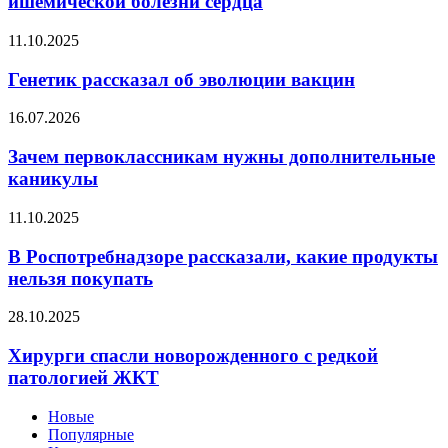
ишемической болезни сердца
ишемической
болезни
Генетик
11.10.2025
сердца
рассказал
об
Генетик рассказал об эволюции вакцин
эволюции
вакцин
Зачем
16.07.2026
первоклассникам
нужны
Зачем первоклассникам нужны дополнительные
дополнительные
каникулы
каникулы
В
11.10.2025
Роспотребнадзоре
рассказали,
В Роспотребнадзоре рассказали, какие продукты
какие
нельзя покупать
продукты
нельзя
Хирурги
28.10.2025
покупать
спасли
новорожденного
Хирурги спасли новорожденного с редкой
с
патологией ЖКТ
редкой
патологией
Новые
ЖКТ
Популярные