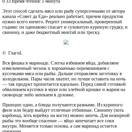
an
0
33
Время чтения: 1 минута
email
Этот способ сделать мясо или рыбу суперсочными от автора
канала «Совет да Еда» реально работает, причем продуктов
нужно всего ничего. Рецепт универсальный, проверенный
годами: он одинаково спасает и суховатую куриную грудку, и
свинину, и даже бюджетный минтай или треску.
© ГлагоL
Вся фишка в маринаде. Слегка взбиваем яйца, добавляем
измельченный чеснок и хорошенько перемешиваем с
кусочками мяса или рыбы. Дальше отправляем заготовку в
холодильник. Пары часов хватит, но лучше оставить на ночь
— так продукт пропитается идеально. Перед самой готовкой
обваливаем кусочки в муке или хлебной крошке и жарим на
сковороде либо запекаем в духовке.
Принцип один, а блюда получаются разными. Из куриного
филе или бедер выйдут отличные отбивные. Свинину (хоть
карбонад, хоть корейку на кости) можно запечь. Для нежирной
рыбы это вообще спасение — яйцо запечатает все соки
внутри. Меняется только основа, а сам маринад остается
прежним.