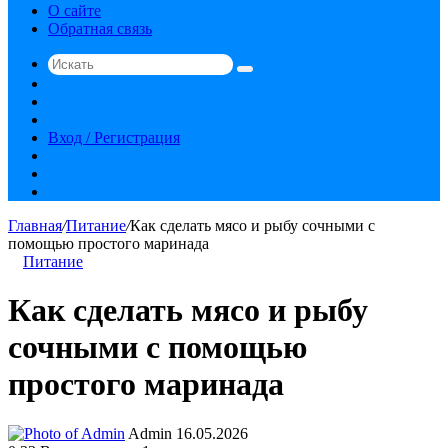
О сайте
Обратная связь
Искать
Switch
skin
Sidebar
Случайная
статья
Вход / Регистрация
RSS
vk.com
YouTube
Главная
/
Питание
/
Как сделать мясо и рыбу сочными с
помощью простого маринада
Питание
Как сделать мясо и рыбу
сочными с помощью
простого маринада
Send
Admin
16.05.2026