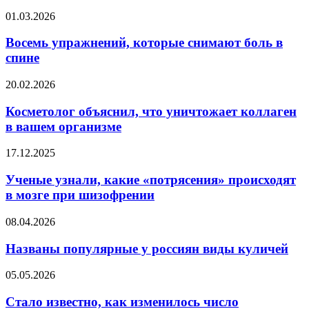
вредные
Восемь
01.03.2026
свойства
упражнений,
продуктов
которые
Восемь упражнений, которые снимают боль в
снимают
спине
боль
в
Косметолог
20.02.2026
спине
объяснил,
что
Косметолог объяснил, что уничтожает коллаген
уничтожает
в вашем организме
коллаген
в
Ученые
17.12.2025
вашем
узнали,
организме
какие
Ученые узнали, какие «потрясения» происходят
«потрясения»
в мозге при шизофрении
происходят
в
Названы
08.04.2026
мозге
популярные
при
у
Названы популярные у россиян виды куличей
шизофрении
россиян
виды
Стало
05.05.2026
куличей
известно,
как
Стало известно, как изменилось число