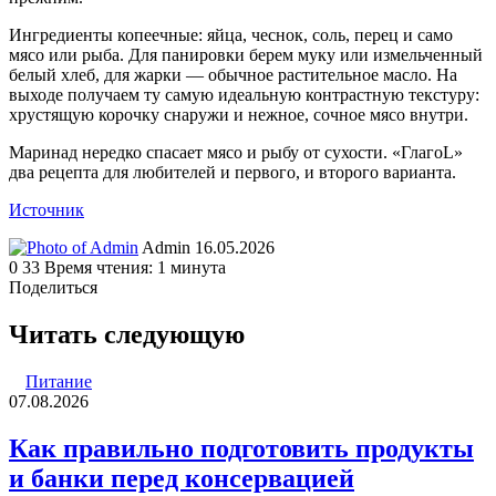
Ингредиенты копеечные: яйца, чеснок, соль, перец и само
мясо или рыба. Для панировки берем муку или измельченный
белый хлеб, для жарки — обычное растительное масло. На
выходе получаем ту самую идеальную контрастную текстуру:
хрустящую корочку снаружи и нежное, сочное мясо внутри.
Маринад нередко спасает мясо и рыбу от сухости. «ГлагоL»
два рецепта для любителей и первого, и второго варианта.
Источник
Send
Admin
16.05.2026
an
0
33
Время чтения: 1 минута
email
Поделиться
Facebook
Twitter
LinkedIn
Tumblr
Reddit
Вконтакте
Одноклассники
Skype
WhatsApp
Telegram
Viber
Line
Поделиться
Печатать
через
Читать следующую
электронную
почту
Питание
07.08.2026
Как правильно подготовить продукты
и банки перед консервацией