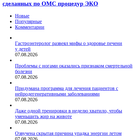
изменилось
сделанных по ОМС процедур ЭКО
число
сделанных
Новые
по
Популярные
ОМС
Комментарии
процедур
ЭКО
Гастроэнтеролог развеял мифы о здоровье печени
у детей
07.08.2026
Проблемы с ногами оказались признаком смертельной
болезни
07.08.2026
Придумана программа для лечения пациентов с
нейродегенеративными заболеваниями
07.08.2026
Даже одной тренировки в неделю хватило, чтобы
уменьшить жир на животе
07.08.2026
Озвучена скрытая причина упадка энергии летом
07.08.2026