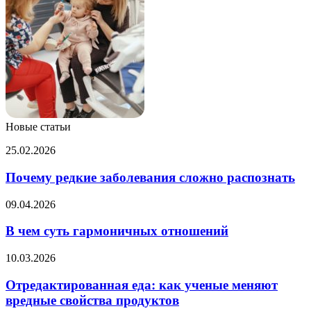
Новые статьи
Почему
25.02.2026
редкие
заболевания
Почему редкие заболевания сложно распознать
сложно
распознать
В
09.04.2026
чем
суть
В чем суть гармоничных отношений
гармоничных
отношений
Отредактированная
10.03.2026
еда:
как
Отредактированная еда: как ученые меняют
ученые
вредные свойства продуктов
меняют