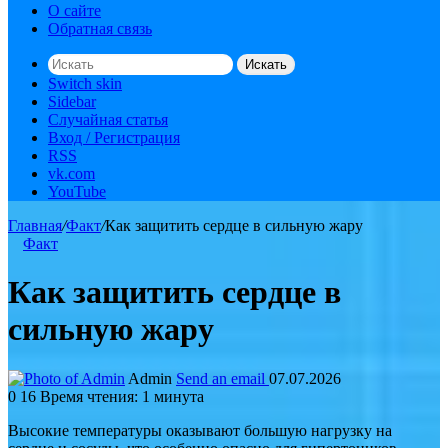
О сайте
Обратная связь
Искать
Switch skin
Sidebar
Случайная статья
Вход / Регистрация
RSS
vk.com
YouTube
Главная
/
Факт
/
Как защитить сердце в сильную жару
Факт
Как защитить сердце в
сильную жару
Admin
Send an email
07.07.2026
0
16
Время чтения: 1 минута
Высокие температуры оказывают большую нагрузку на