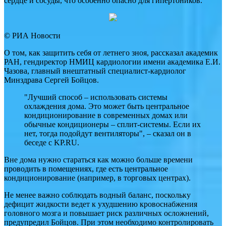
сердце и сосуды, что особенно опасно для гипертоников.
© РИА Новости
О том, как защитить себя от летнего зноя, рассказал академик
РАН, гендиректор НМИЦ кардиологии имени академика Е.И.
Чазова, главный внештатный специалист-кардиолог
Минздрава Сергей Бойцов.
"Лучший способ – использовать системы
охлаждения дома. Это может быть центральное
кондиционирование в современных домах или
обычные кондиционеры – сплит-системы. Если их
нет, тогда подойдут вентиляторы", – сказал он в
беседе с KP.RU.
Вне дома нужно стараться как можно больше времени
проводить в помещениях, где есть центральное
кондиционирование (например, в торговых центрах).
Не менее важно соблюдать водный баланс, поскольку
дефицит жидкости ведет к ухудшению кровоснабжения
головного мозга и повышает риск различных осложнений,
предупредил Бойцов. При этом необходимо контролировать