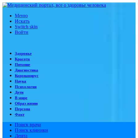
Меню
Искать
Switch skin
Войти
Здоровье
Красота
Питание
Диагностика
Коронавирус
Наука
Психология
Дети
В мире
Образ жизни
Персона
Факт
Поиск врача
Поиск клиники
Лента