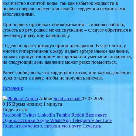
количество выпитой воды, так как избыток жидкости в
первую очередь опасен для людей с сердечно-сосудистыми
заболеваниями.
При первых признаках обезвоживания – сильная слабость,
сухость во рту, редкое мочеиспускание – следует обратиться к
лечащему врачу или кардиологу.
Отдельно врач упомянул прием препаратов. В частности, у
многих гипертоников в жару падает артериальное давление,
однако, пропустив прием лекарства или уменьшив дозировку,
на следующий день давление может резко повыситься.
Ранее сообщалось, что кардиолог сказал, при каком давлении
нужно идти к врачу, чтобы не получить инсульт.
Источник
Admin
Send an email
07.07.2026
0
16
Время чтения: 1 минута
Поделиться
Facebook
Twitter
LinkedIn
Tumblr
Reddit
Вконтакте
Одноклассники
Skype
WhatsApp
Telegram
Viber
Line
Поделиться через электронную почту
Печатать