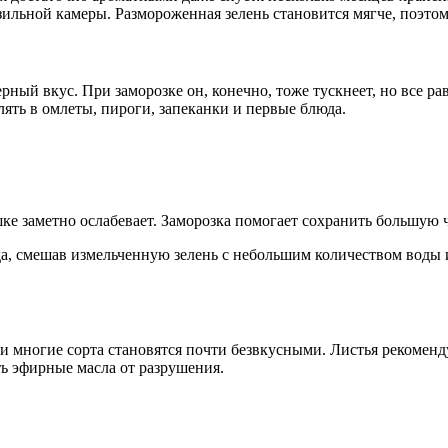
зильной камеры. Размороженная зелень становится мягче, поэтом
рный вкус. При заморозке он, конечно, тоже тускнеет, но все р
лять в омлеты, пироги, запеканки и первые блюда.
ке заметно ослабевает. Заморозка помогает сохранить большую ч
, смешав измельченную зелень с небольшим количеством воды и
ки многие сорта становятся почти безвкусными. Листья рекомен
ть эфирные масла от разрушения.