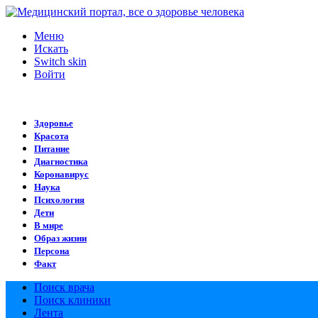
Меню
Искать
Switch skin
Войти
Здоровье
Красота
Питание
Диагностика
Коронавирус
Наука
Психология
Дети
В мире
Образ жизни
Персона
Факт
Поиск врача
Поиск клиники
Лента