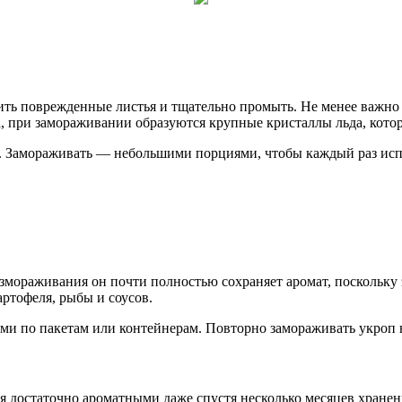
ить поврежденные листья и тщательно промыть. Не менее важно
а, при замораживании образуются крупные кристаллы льда, кото
. Замораживать — небольшими порциями, чтобы каждый раз испо
размораживания он почти полностью сохраняет аромат, поскольк
артофеля, рыбы и соусов.
и по пакетам или контейнерам. Повторно замораживать укроп не
ся достаточно ароматными даже спустя несколько месяцев хран