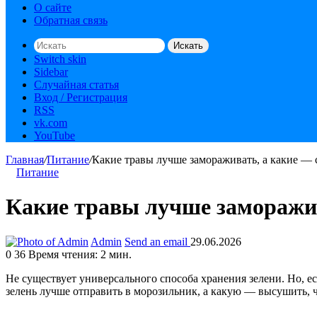
О сайте
Обратная связь
Искать
Switch skin
Sidebar
Случайная статья
Вход / Регистрация
RSS
vk.com
YouTube
Главная
/
Питание
/
Какие травы лучше замораживать, а какие —
Питание
Какие травы лучше заморажи
Admin
Send an email
29.06.2026
0
36
Время чтения: 2 мин.
Не существует универсального способа хранения зелени. Но, 
зелень лучше отправить в морозильник, а какую — высушить, 