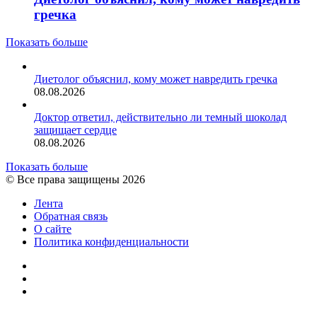
гречка
Показать больше
Диетолог объяснил, кому может навредить гречка
08.08.2026
Доктор ответил, действительно ли темный шоколад
защищает сердце
08.08.2026
Показать больше
© Все права защищены 2026
Лента
Обратная связь
О сайте
Политика конфиденциальности
YouTube
vk.com
RSS
Facebook
Twitter
WhatsApp
Telegram
Кнопка