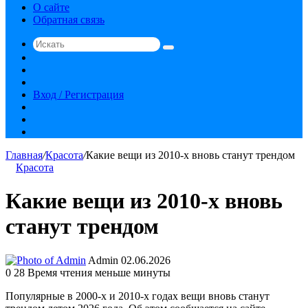
О сайте
Обратная связь
Искать
Switch
skin
Sidebar
Случайная
статья
Вход / Регистрация
RSS
vk.com
YouTube
Главная
/
Красота
/
Какие вещи из 2010-х вновь станут трендом
Красота
Какие вещи из 2010-х вновь
станут трендом
Send
Admin
02.06.2026
an
0
28
Время чтения меньше минуты
email
Популярные в 2000-х и 2010-х годах вещи вновь станут