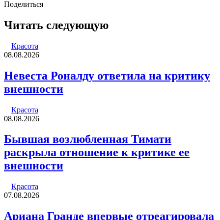
email
Поделиться
Facebook
Twitter
LinkedIn
Tumblr
Reddit
Вконтакте
Одноклассники
Skype
WhatsApp
Telegram
Viber
Line
Поделиться
Печатать
через
Читать следующую
электронную
почту
Красота
08.08.2026
Невеста Роналду ответила на критику
внешности
Красота
08.08.2026
Бывшая возлюбленная Тимати
раскрыла отношение к критике ее
внешности
Красота
07.08.2026
Ариана Гранде впервые отреагировала