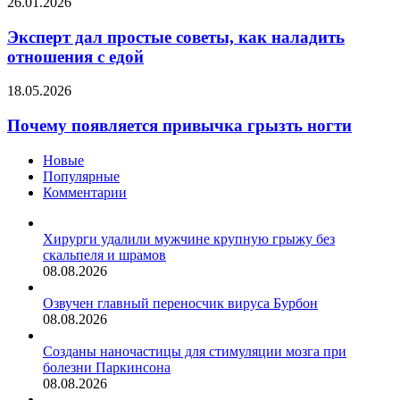
Эксперт
26.01.2026
сонливости
дал
простые
Эксперт дал простые советы, как наладить
советы,
отношения с едой
как
наладить
Почему
18.05.2026
отношения
появляется
с
привычка
Почему появляется привычка грызть ногти
едой
грызть
ногти
Новые
Популярные
Комментарии
Хирурги удалили мужчине крупную грыжу без
скальпеля и шрамов
08.08.2026
Озвучен главный переносчик вируса Бурбон
08.08.2026
Созданы наночастицы для стимуляции мозга при
болезни Паркинсона
08.08.2026