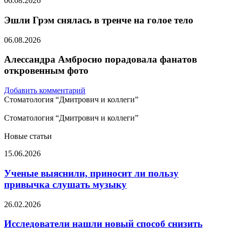
06.08.2026
Эшли Грэм снялась в тренче на голое тело
06.08.2026
Алессандра Амбросио порадовала фанатов
откровенным фото
Добавить комментарий
Стоматология “Дмитрович и коллеги”
Стоматология “Дмитрович и коллеги”
Новые статьи
Ученые
15.06.2026
выяснили,
приносит
Ученые выяснили, приносит ли пользу
ли
привычка слушать музыку
пользу
привычка
Исследователи
26.02.2026
слушать
нашли
музыку
новый
Исследователи нашли новый способ снизить