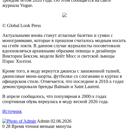
трендом летом 2026 года. Об этом сообщается на сайте
журнала Vogue.
© Global Look Press
Актуальными вновь станут атласные балетки и сумки с
монограммами, которые в прошлом считалось модным носить
на сгибе локтя. В данном случае журналисты посоветовали
вдохновляться архивными образами певицы и дизайнера
Виктории Бекхэм, модели Кейт Мосс и светской львицы
Пэрис Хилтон.
Кроме того, в моду вернутся джинсы с заниженной талией,
джинсовые мини-шорты, футболки со слоганами и куртки в
офицерском стиле. Отмечается, что последние в 2010-х годах
демонстрировали бренды Balmain и Saint Laurent.
В апреле сообщалось, что популярная в 2000-х годах
спортивная обувь вернулась в моду весной 2026 года.
Источник
Send
Admin
02.06.2026
an
0
28
Время чтения меньше минуты