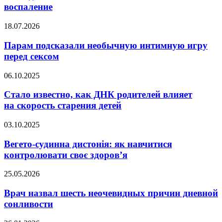
способ
воспаление
снизить
воспаление
Парам
18.07.2026
подсказали
необычную
Парам подсказали необычную интимную игру
интимную
перед сексом
игру
перед
Стало
06.10.2025
сексом
известно,
как
Стало известно, как ДНК родителей влияет
ДНК
на скорость старения детей
родителей
влияет
Вегето-
03.10.2025
на скорость
судинна
старения
дистонія:
Вегето-судинна дистонія: як навчитися
детей
як
контролювати своє здоров’я
навчитися
контролювати
Врач
25.05.2026
своє
назвал
здоров’я
шесть
Врач назвал шесть неочевидных причин дневной
неочевидных
сонливости
причин
дневной