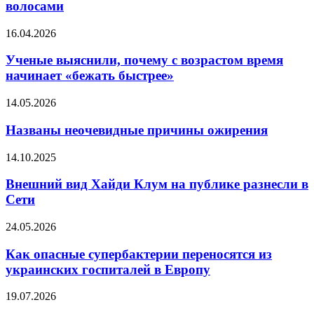
загара
волосами
с
мокрыми
Ученые
16.04.2026
волосами
выяснили,
почему
Ученые выяснили, почему с возрастом время
с
начинает «бежать быстрее»
возрастом
время
Названы
14.05.2026
начинает
неочевидные
«бежать
причины
Названы неочевидные причины ожирения
быстрее»
ожирения
Внешний
14.10.2025
вид
Хайди
Внешний вид Хайди Клум на публике разнесли в
Клум
Сети
на
публике
Как
24.05.2026
разнесли
опасные
в
супербактерии
Как опасные супербактерии переносятся из
Сети
переносятся
украинских госпиталей в Европу
из
украинских
Хирург
19.07.2026
госпиталей
рассказал,