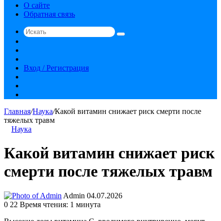
О сайте
Обратная связь
Искать
Switch
skin
Sidebar
Случайная
статья
Вход / Регистрация
RSS
vk.com
YouTube
Главная
/
Наука
/
Какой витамин снижает риск смерти после
тяжелых травм
Наука
Какой витамин снижает риск
смерти после тяжелых травм
Send
Admin
04.07.2026
an
0
22
Время чтения: 1 минута
email