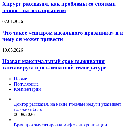
в
как
Хирург рассказал, как проблемы со стопами
Европу
проблемы
влияют на весь организм
со
стопами
Что
07.01.2026
влияют
такое
на
«синдром
Что такое «синдром идеального праздника» и к
весь
идеального
чему он может привести
организм
праздника»
и
Назван
19.05.2026
к
максимальный
чему
срок
Назван максимальный срок выживания
он
выживания
хантавируса при комнатной температуре
может
хантавируса
привести
при
Новые
комнатной
Популярные
температуре
Комментарии
Доктор рассказал, на какие тяжелые недуги указывает
головная боль
06.08.2026
Врач прокомментировал миф о синхронизации