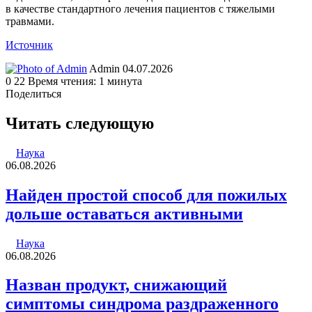
в качестве стандартного лечения пациентов с тяжелыми
травмами.
Источник
Send
Admin
04.07.2026
an
0
22
Время чтения: 1 минута
email
Поделиться
Facebook
Twitter
LinkedIn
Tumblr
Reddit
Вконтакте
Одноклассники
Skype
WhatsApp
Telegram
Viber
Line
Поделиться
Печатать
через
Читать следующую
электронную
почту
Наука
06.08.2026
Найден простой способ для пожилых
дольше оставаться активными
Наука
06.08.2026
Назван продукт, снижающий
симптомы синдрома раздраженного