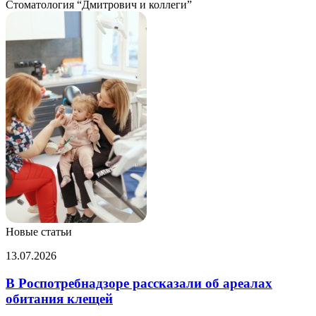
Стоматология “Дмитрович и коллеги”
Новые статьи
В
13.07.2026
Роспотребнадзоре
рассказали
В Роспотребнадзоре рассказали об ареалах
об
обитания клещей
ареалах