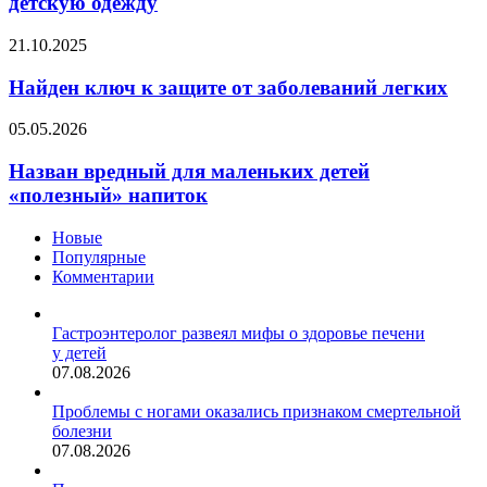
детскую одежду
выбирают
детскую
Найден
21.10.2025
одежду
ключ
к
Найден ключ к защите от заболеваний легких
защите
от
Назван
05.05.2026
заболеваний
вредный
легких
для
Назван вредный для маленьких детей
маленьких
«полезный» напиток
детей
«полезный»
Новые
напиток
Популярные
Комментарии
Гастроэнтеролог развеял мифы о здоровье печени
у детей
07.08.2026
Проблемы с ногами оказались признаком смертельной
болезни
07.08.2026