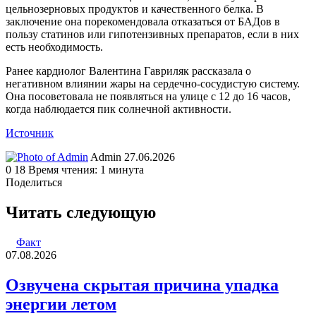
цельнозерновых продуктов и качественного белка. В
заключение она порекомендовала отказаться от БАДов в
пользу статинов или гипотензивных препаратов, если в них
есть необходимость.
Ранее кардиолог Валентина Гавриляк рассказала о
негативном влиянии жары на сердечно-сосудистую систему.
Она посоветовала не появляться на улице с 12 до 16 часов,
когда наблюдается пик солнечной активности.
Источник
Send
Admin
27.06.2026
an
0
18
Время чтения: 1 минута
email
Поделиться
Facebook
Twitter
LinkedIn
Tumblr
Reddit
Вконтакте
Одноклассники
Skype
WhatsApp
Telegram
Viber
Line
Поделиться
Печатать
через
Читать следующую
электронную
почту
Факт
07.08.2026
Озвучена скрытая причина упадка
энергии летом