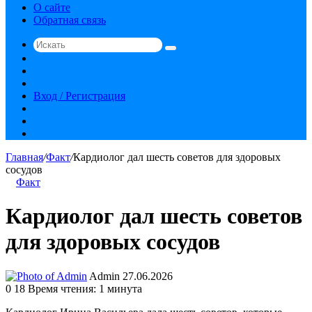
О сайте
Обратная связь
Искать
Switch
skin
Sidebar
Случайная
статья
Вход / Регистрация
RSS
vk.com
YouTube
Главная
/
Факт
/
Кардиолог дал шесть советов для здоровых
сосудов
Факт
Кардиолог дал шесть советов
для здоровых сосудов
Send
Admin
27.06.2026
an
0
18
Время чтения: 1 минута
email