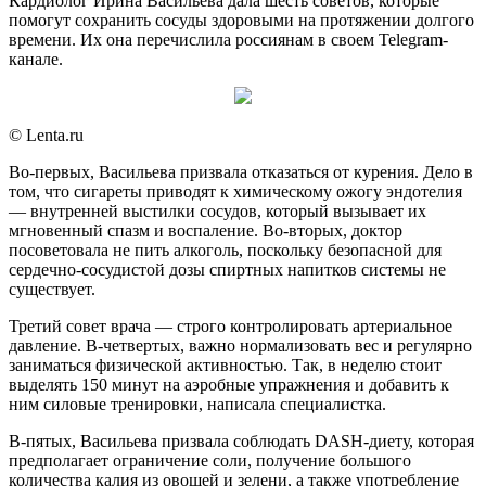
Кардиолог Ирина Васильева дала шесть советов, которые
помогут сохранить сосуды здоровыми на протяжении долгого
времени. Их она перечислила россиянам в своем Telegram-
канале.
© Lenta.ru
Во-первых, Васильева призвала отказаться от курения. Дело в
том, что сигареты приводят к химическому ожогу эндотелия
— внутренней выстилки сосудов, который вызывает их
мгновенный спазм и воспаление. Во-вторых, доктор
посоветовала не пить алкоголь, поскольку безопасной для
сердечно-сосудистой дозы спиртных напитков системы не
существует.
Третий совет врача — строго контролировать артериальное
давление. В-четвертых, важно нормализовать вес и регулярно
заниматься физической активностью. Так, в неделю стоит
выделять 150 минут на аэробные упражнения и добавить к
ним силовые тренировки, написала специалистка.
В-пятых, Васильева призвала соблюдать DASH-диету, которая
предполагает ограничение соли, получение большого
количества калия из овощей и зелени, а также употребление