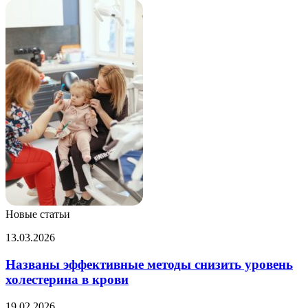
Новые статьи
Названы
13.03.2026
эффективные
методы
Названы эффективные методы снизить уровень
снизить
холестерина в крови
уровень
холестерина
Бесплатное
19.02.2026