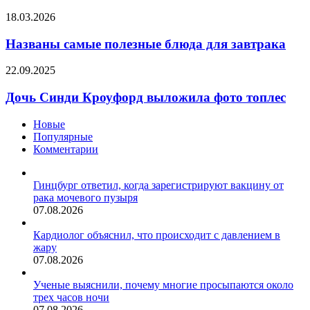
погоды
Названы
18.03.2026
вызывают
самые
тревогу
полезные
Названы самые полезные блюда для завтрака
блюда
для
Дочь
22.09.2025
завтрака
Синди
Кроуфорд
Дочь Синди Кроуфорд выложила фото топлес
выложила
фото
Новые
топлес
Популярные
Комментарии
Гинцбург ответил, когда зарегистрируют вакцину от
рака мочевого пузыря
07.08.2026
Кардиолог объяснил, что происходит с давлением в
жару
07.08.2026
Ученые выяснили, почему многие просыпаются около
трех часов ночи
07.08.2026