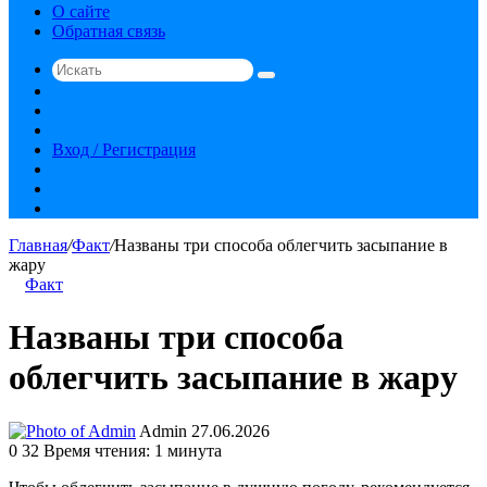
О сайте
Обратная связь
Искать
Switch
skin
Sidebar
Случайная
статья
Вход / Регистрация
RSS
vk.com
YouTube
Главная
/
Факт
/
Названы три способа облегчить засыпание в
жару
Факт
Названы три способа
облегчить засыпание в жару
Send
Admin
27.06.2026
an
0
32
Время чтения: 1 минута
email