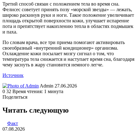
Третий способ связан с положением тела во время сна.
Фелисес советует принять позу «морской звезды» — лежать,
широко раскинув руки и ноги. Такое положение увеличивает
площадь открытой поверхности кожи, улучшает испарение
пота и препятствует накоплению тепла в областях подмышек
и паха.
По словам врача, все три приема помогают активировать
своеобразный «внутренний кондиционер» организма.
Охлаждение кожи посылает мозгу сигнал о том, что
температура тела снижается и наступает время сна, благодаря
чему заснуть в жару становится немного легче.
Источник
Send
Admin
27.06.2026
an
0
32
Время чтения: 1 минута
email
Поделиться
Facebook
Twitter
LinkedIn
Tumblr
Reddit
Вконтакте
Одноклассники
Skype
WhatsApp
Telegram
Viber
Line
Поделиться
Печатать
через
Читать следующую
электронную
почту
Факт
07.08.2026