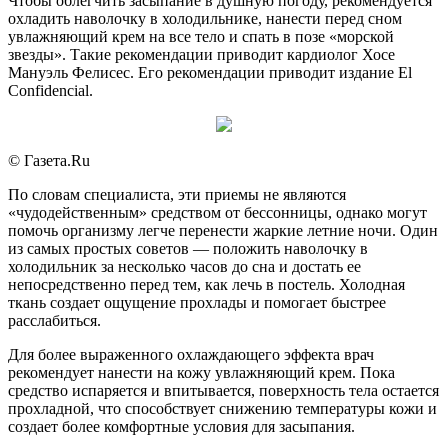
Чтобы облегчить засыпание в душную погоду, рекомендуется
охладить наволочку в холодильнике, нанести перед сном
увлажняющий крем на все тело и спать в позе «морской
звезды». Такие рекомендации приводит кардиолог Хосе
Мануэль Фелисес. Его рекомендации приводит издание El
Confidencial.
© Газета.Ru
По словам специалиста, эти приемы не являются
«чудодейственным» средством от бессонницы, однако могут
помочь организму легче перенести жаркие летние ночи. Один
из самых простых советов — положить наволочку в
холодильник за несколько часов до сна и достать ее
непосредственно перед тем, как лечь в постель. Холодная
ткань создает ощущение прохлады и помогает быстрее
расслабиться.
Для более выраженного охлаждающего эффекта врач
рекомендует нанести на кожу увлажняющий крем. Пока
средство испаряется и впитывается, поверхность тела остается
прохладной, что способствует снижению температуры кожи и
создает более комфортные условия для засыпания.