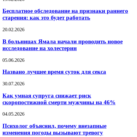
в
обследование
крови
на
Бесплатное обследование на признаки раннего
признаки
старения: как это будет работать
раннего
старения:
В
20.02.2026
как
больницах
это
Ямала
В больницах Ямала начали проводить новое
будет
начали
исследование на холестерин
работать
проводить
новое
Названо
05.06.2026
исследование
лучшее
на
время
Названо лучшее время суток для секса
холестерин
суток
для
Как
30.07.2026
секса
умная
супруга
Как умная супруга снижает риск
снижает
скоропостижной смерти мужчины на 46%
риск
скоропостижной
Психолог
04.05.2026
смерти
объяснил,
мужчины
почему
Психолог объяснил, почему внезапные
на
внезапные
изменения погоды вызывают тревогу
46%
изменения