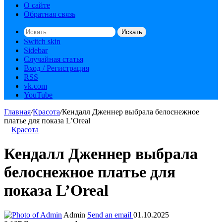
О сайте
Обратная связь
Искать
Switch skin
Sidebar
Случайная статья
Вход / Регистрация
RSS
vk.com
YouTube
Главная
/
Красота
/
Кендалл Дженнер выбрала белоснежное
платье для показа L’Oreal
Красота
Кендалл Дженнер выбрала
белоснежное платье для
показа L’Oreal
Admin
Send an email
01.10.2025