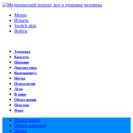
Меню
Искать
Switch skin
Войти
Здоровье
Красота
Питание
Диагностика
Коронавирус
Наука
Психология
Дети
В мире
Образ жизни
Персона
Факт
Поиск врача
Поиск клиники
Лента