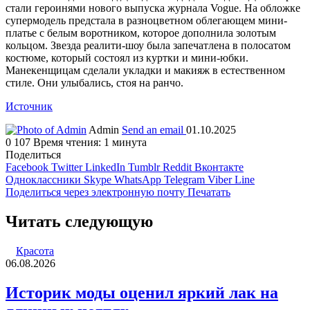
стали героинями нового выпуска журнала Vogue. На обложке
супермодель предстала в разноцветном облегающем мини-
платье с белым воротником, которое дополнила золотым
кольцом. Звезда реалити-шоу была запечатлена в полосатом
костюме, который состоял из куртки и мини-юбки.
Манекенщицам сделали укладки и макияж в естественном
стиле. Они улыбались, стоя на ранчо.
Источник
Admin
Send an email
01.10.2025
0
107
Время чтения: 1 минута
Поделиться
Facebook
Twitter
LinkedIn
Tumblr
Reddit
Вконтакте
Одноклассники
Skype
WhatsApp
Telegram
Viber
Line
Поделиться через электронную почту
Печатать
Читать следующую
Красота
06.08.2026
Историк моды оценил яркий лак на