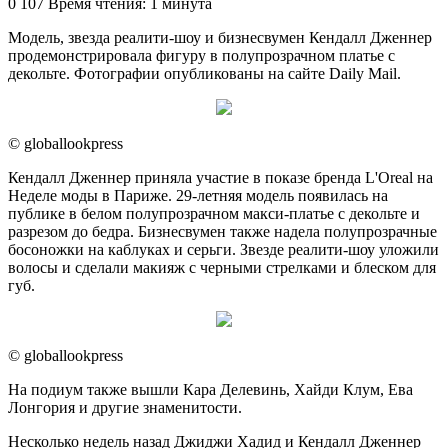
0
107
Время чтения: 1 минута
Модель, звезда реалити-шоу и бизнесвумен Кендалл Дженнер
продемонстрировала фигуру в полупрозрачном платье с
декольте. Фотографии опубликованы на сайте Daily Mail.
© globallookpress
Кендалл Дженнер приняла участие в показе бренда L'Oreal на
Неделе моды в Париже. 29-летняя модель появилась на
публике в белом полупрозрачном макси-платье с декольте и
разрезом до бедра. Бизнесвумен также надела полупрозрачные
босоножки на каблуках и серьги. Звезде реалити-шоу уложили
волосы и сделали макияж с черными стрелками и блеском для
губ.
© globallookpress
На подиум также вышли Кара Делевинь, Хайди Клум, Ева
Лонгория и другие знаменитости.
Несколько недель назад Джиджи Хадид и Кендалл Дженнер