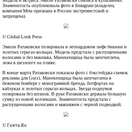
Модель и актриса Эмили Ратаковски снялась в купальнике.
Знаменитость опубликовала фото в Instagram (владелец
компания Meta признана в России экстремистской и
запрещена).
© Global Look Press
Эмили Ратаковски позировала в леопардовом лифе бикини и
золотых серьгах-кольцах. Модель предстала с распущенными
волосами и без макияжа. Манекенщица была запечатлена,
лежа в шезлонге на пляже.
В конце марта Ратаковски показала фото с бэкстейджа съемок
рекламы для Gucci. Манекенщица была запечатлена в
бежевом бомбере с монограммой бренда, ботфортах на
каблуках и золотых серьгах-кольцах. Звезда подиумов
позировала без штанов. В руке Ратаковски держала большую
сумку из новой коллекции. Знаменитость предстала с
распущенными волосами и макияжем с черной подводкой.
© Газета.Ru