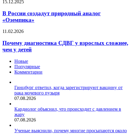
В
15.12.2025
тревога
России
зашкаливает
создадут
В России создадут природный аналог
природный
«Оземпика»
аналог
«Оземпика»
Почему
11.02.2026
диагностика
СДВГ
Почему диагностика СДВГ у взрослых сложнее,
у
чем у детей
взрослых
сложнее,
Новые
чем
Популярные
у
Комментарии
детей
Гинцбург ответил, когда зарегистрируют вакцину от
рака мочевого пузыря
07.08.2026
Кардиолог объяснил, что происходит с давлением в
жару
07.08.2026
Ученые выяснили, почему многие просыпаются около