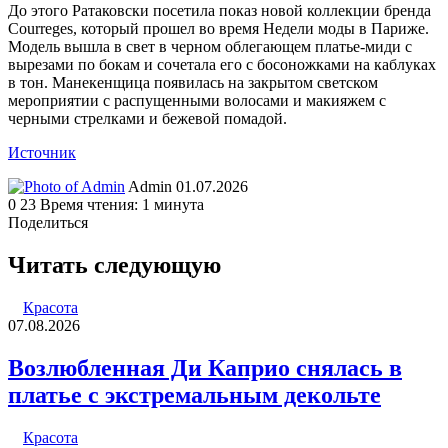
До этого Ратаковски посетила показ новой коллекции бренда
Courreges, который прошел во время Недели моды в Париже.
Модель вышла в свет в черном облегающем платье-миди с
вырезами по бокам и сочетала его с босоножками на каблуках
в тон. Манекенщица появилась на закрытом светском
мероприятии с распущенными волосами и макияжем с
черными стрелками и бежевой помадой.
Источник
Send
Admin
01.07.2026
an
0
23
Время чтения: 1 минута
email
Поделиться
Facebook
Twitter
LinkedIn
Tumblr
Reddit
Вконтакте
Одноклассники
Skype
WhatsApp
Telegram
Viber
Line
Поделиться
Печатать
через
Читать следующую
электронную
почту
Красота
07.08.2026
Возлюбленная Ди Каприо снялась в
платье с экстремальным декольте
Красота