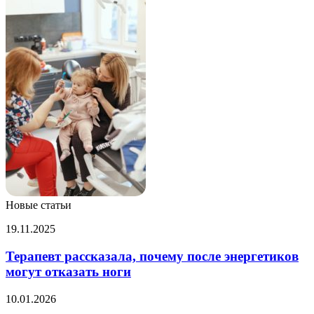
Новые статьи
Терапевт
19.11.2025
рассказала,
почему
Терапевт рассказала, почему после энергетиков
после
могут отказать ноги
энергетиков
могут
Восемь
10.01.2026
отказать
интересных