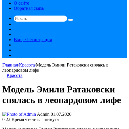
О сайте
Обратная связь
Искать
Switch
skin
Sidebar
Случайная
статья
Вход / Регистрация
RSS
vk.com
YouTube
Главная
/
Красота
/
Модель Эмили Ратаковски снялась в
леопардовом лифе
Красота
Модель Эмили Ратаковски
снялась в леопардовом лифе
Send
Admin
01.07.2026
an
0
23
Время чтения: 1 минута
email