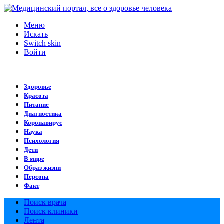
Меню
Искать
Switch skin
Войти
Здоровье
Красота
Питание
Диагностика
Коронавирус
Наука
Психология
Дети
В мире
Образ жизни
Персона
Факт
Поиск врача
Поиск клиники
Лента