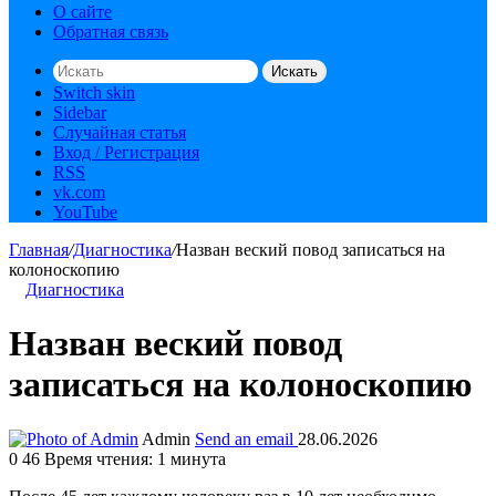
О сайте
Обратная связь
Искать
Switch skin
Sidebar
Случайная статья
Вход / Регистрация
RSS
vk.com
YouTube
Главная
/
Диагностика
/
Назван веский повод записаться на
колоноскопию
Диагностика
Назван веский повод
записаться на колоноскопию
Admin
Send an email
28.06.2026
0
46
Время чтения: 1 минута