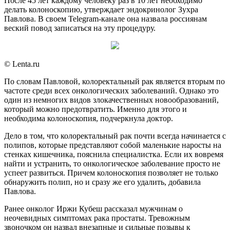
После 45 лет каждому человеку раз в 10 лет необходимо
делать колоноскопию, утверждает эндокринолог Зухра
Павлова. В своем Telegram-канале она назвала россиянам
веский повод записаться на эту процедуру.
© Lenta.ru
По словам Павловой, колоректальный рак является вторым по
частоте среди всех онкологических заболеваний. Однако это
один из немногих видов злокачественных новообразований,
который можно предотвратить. Именно для этого и
необходима колоноскопия, подчеркнула доктор.
Дело в том, что колоректальный рак почти всегда начинается с
полипов, которые представляют собой маленькие наросты на
стенках кишечника, пояснила специалистка. Если их вовремя
найти и устранить, то онкологическое заболевание просто не
успеет развиться. Причем колоноскопия позволяет не только
обнаружить полип, но и сразу же его удалить, добавила
Павлова.
Ранее онколог Иржи Кубеш рассказал мужчинам о
неочевидных симптомах рака простаты. Тревожным
звоночком он назвал внезапные и сильные позывы к