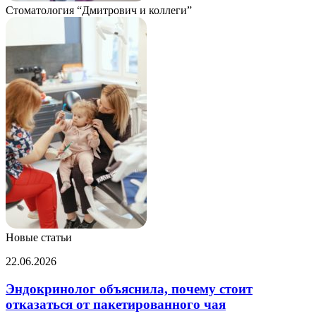
Стоматология “Дмитрович и коллеги”
Новые статьи
Эндокринолог
22.06.2026
объяснила,
почему
Эндокринолог объяснила, почему стоит
стоит
отказаться от пакетированного чая
отказаться