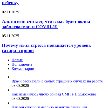
и
ребенку
грамотно
помочь
Альтштейн
02.11.2025
ребенку
считает,
что
Альтштейн считает, что в мае будет волна
в
заболеваемости COVID-19
мае
будет
Почему
05.11.2025
волна
из-
заболеваемости
за
Почему из-за стресса повышается уровень
COVID-
стресса
сахара в крови
19
повышается
уровень
Новые
сахара
Популярные
в
Комментарии
крови
Врачи рассказали о самых страшных случаях на работе
08.08.2026
Как изменилось число бригад СМП в Подмосковье
08.08.2026
Найден способ замедлить развитие деменции