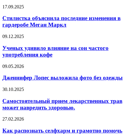
от
Стилистка
17.09.2025
пакетированного
объяснила
чая
последние
Стилистка объяснила последние изменения в
изменения
гардеробе Меган Маркл
в
гардеробе
Ученых
09.12.2025
Меган
удивило
Маркл
влияние
Ученых удивило влияние на сон частого
на
употребления кофе
сон
частого
Дженнифер
09.05.2026
употребления
Лопес
кофе
выложила
Дженнифер Лопес выложила фото без одежды
фото
без
Самостоятельный
30.10.2025
одежды
прием
лекарственных
Самостоятельный прием лекарственных трав
трав
может навредить здоровью.
может
навредить
Как
27.02.2026
здоровью.
распознать
селфхарм
Как распознать селфхарм и грамотно помочь