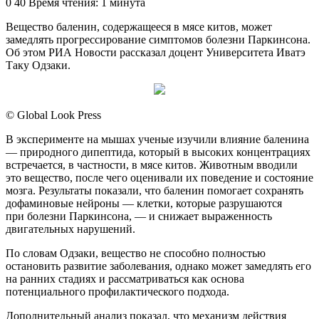
an
0
40
Время чтения: 1 минута
email
Вещество баленин, содержащееся в мясе китов, может
замедлять прогрессирование симптомов болезни Паркинсона.
Об этом РИА Новости рассказал доцент Университета Иватэ
Таку Одзаки.
© Global Look Press
В эксперименте на мышах ученые изучили влияние баленина
— природного дипептида, который в высоких концентрациях
встречается, в частности, в мясе китов. Животным вводили
это вещество, после чего оценивали их поведение и состояние
мозга. Результаты показали, что баленин помогает сохранять
дофаминовые нейроны — клетки, которые разрушаются
при болезни Паркинсона, — и снижает выраженность
двигательных нарушений.
По словам Одзаки, вещество не способно полностью
остановить развитие заболевания, однако может замедлять его
на ранних стадиях и рассматриваться как основа
потенциального профилактического подхода.
Дополнительный анализ показал, что механизм действия