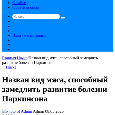
О сайте
Обратная связь
Искать
Switch
skin
Sidebar
Случайная
статья
Вход / Регистрация
RSS
vk.com
YouTube
Главная
/
Наука
/
Назван вид мяса, способный замедлить
развитие болезни Паркинсона
Наука
Назван вид мяса, способный
замедлить развитие болезни
Паркинсона
Send
Admin
08.05.2026