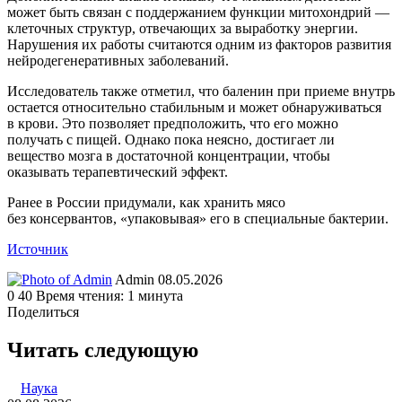
может быть связан с поддержанием функции митохондрий —
клеточных структур, отвечающих за выработку энергии.
Нарушения их работы считаются одним из факторов развития
нейродегенеративных заболеваний.
Исследователь также отметил, что баленин при приеме внутрь
остается относительно стабильным и может обнаруживаться
в крови. Это позволяет предположить, что его можно
получать с пищей. Однако пока неясно, достигает ли
вещество мозга в достаточной концентрации, чтобы
оказывать терапевтический эффект.
Ранее в России придумали, как хранить мясо
без консервантов, «упаковывая» его в специальные бактерии.
Источник
Send
Admin
08.05.2026
an
0
40
Время чтения: 1 минута
email
Поделиться
Facebook
Twitter
LinkedIn
Tumblr
Reddit
Вконтакте
Одноклассники
Skype
WhatsApp
Telegram
Viber
Line
Поделиться
Печатать
через
Читать следующую
электронную
почту
Наука