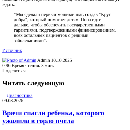
ждать:
"Мы сделали первый мощный шаг, создав "Круг
добра", который помогает детям. Пора идти
дальше, чтобы обеспечить государственными
гарантиями, подтвержденными финансированием,
всех остальных пациентов с редкими
заболеваниями".
Источник
Send
Admin
10.10.2025
an
0
96
Время чтения: 3 мин.
email
Поделиться
Facebook
Twitter
LinkedIn
Tumblr
Reddit
Вконтакте
Одноклассники
Skype
WhatsApp
Telegram
Viber
Line
Поделиться
Печатать
через
Читать следующую
электронную
почту
Диагностика
09.08.2026
Врачи спасли ребенка, которого
ужалила в горло пчела