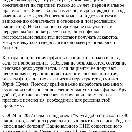
обеспечивает их терапией только до 19 лет (первоначальное
правило – до 18 лет – было изменено, и срок продлен на год
именно для того, чтобы регионы могли подготовиться к
выполнению обязательств в отношении повзрослевших
пациентов). Но бесшовного перехода не получается, и
нередко, выйдя по возрасту из-под опеки фонда,
повзрослевшие пациенты перестают получать лекарства,
которые закупать теперь для них должен региональный
бюджет.
Как правило, терапия орфанных пациентов пожизненная,
если ее приостановить, заболевание возвращается, состояние
человека резко ухудшается. Если пациенты не получают
необходимую терапию по достижении совершеннолетия,
затраты фонда на них фактически перечеркнуты, считает
Юрий Жулев. Поэтому крайне важно выработать механизм
бесшовного обеспечения лечением выпускников фонда "Круг
добра", а также внести соответствующие нормативно-
правовые изменения, необходимые для решения этой
проблемы.
С 2024 по 2027 годы из-под опеки "Круга добра" выходит 839
пациентов, сообщила руководитель проектного офиса "Редкие
(орфанные) болезни" Национального НИИ общественного
здоровья им. Н.А. Семашко Елена Шукан. Ежегодно на