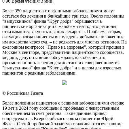
an
0
96
Время чтения: 3 мин.
email
Более 350 пациентов с орфанными заболеваниями могут
остаться без лечения в ближайшие три года. Около половины
"выпускников" фонда "Круг добра" обращаются в
пациентские организации с жалобами на то, что регионы
отказываются закупать для них лекарства. Проблема старая,
ситуация, когда пациенты вынуждены добывать положенные
им лекарства через суд, – не редкость для многих регионов. На
ежегодном конгрессе "Право на здоровье", который прошел в
Москве в сентябре, представители пациентского сообщества,
медики, депутаты вновь обсуждали, как обеспечить
преемственность лечения для достигших совершеннолетия
"выпускников" фонда "Круг добра" и в целом для взрослых
пациентов с редкими заболеваниями.
© Российская Газета
Более половины пациентов с редкими заболеваниями старше
19 лет в 2024 году сообщали о проблемах с лекарственным
обеспечением за счет региона. Такие данные привел
сопредседатель Всероссийского союза пациентов Юрий
Жулев. С этой проблемой зачастую сталкиваются вчерашние
подопечные фонда "Круг добра", поскольку фонд