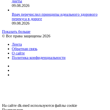
диеты
09.08.2026
Врач перечислил принципы идеального здорового
перекуса в дороге
09.08.2026
Показать больше
© Все права защищены 2026
Лента
Обратная связь
О сайте
Политика конфиденциальности
YouTube
vk.com
RSS
Facebook
Twitter
WhatsApp
Telegram
Кнопка
«Наверх»
На сайте dk-med используются файлы cookie
Подтвердить