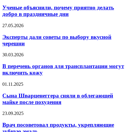
объяснили,
праздников
почему
Ученые объяснили, почему приятно делать
приятно
добро в праздничные дни
делать
добро
Эксперты
27.05.2026
в
дали
праздничные
советы
Эксперты дали советы по выбору вкусной
дни
по
черешни
выбору
вкусной
В
30.03.2026
черешни
перечень
органов
В перечень органов для трансплантации могут
для
включить кожу
трансплантации
могут
Сына
01.11.2025
включить
Шварценеггера
кожу
сняли
Сына Шварценеггера сняли в облегающей
в
майке после похудения
облегающей
майке
Врач
23.09.2025
после
посоветовал
похудения
продукты,
Врач посоветовал продукты, укрепляющие
укрепляющие
зубную эмаль