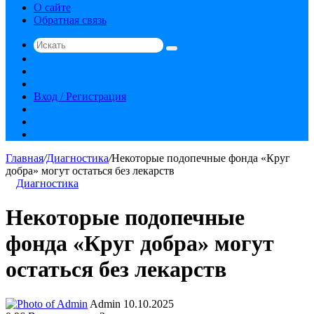
О сайте
Обратная связь
Искать
Switch
skin
Sidebar
Случайная
статья
Вход / Регистрация
RSS
vk.com
YouTube
Главная
/
Диагностика
/
Некоторые подопечные фонда «Круг
добра» могут остаться без лекарств
Диагностика
Некоторые подопечные
фонда «Круг добра» могут
остаться без лекарств
Send
Admin
10.10.2025