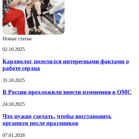
Новые статьи
Кардиолог
02.10.2025
поделился
интересными
Кардиолог поделился интересными фактами о
фактами
работе сердца
о
работе
В
31.10.2025
сердца
России
предложили
В России предложили внести изменения в ОМС
внести
изменения
Что
24.10.2025
в
нужно
ОМС
сделать,
Что нужно сделать, чтобы восстановить
чтобы
организм после праздников
восстановить
организм
Ученые
07.01.2026
после