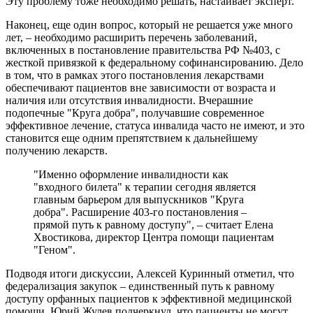
Эту проблему тоже необходимо решать, настаивает эксперт.
Наконец, еще один вопрос, который не решается уже много
лет, – необходимо расширить перечень заболеваний,
включенных в постановление правительства РФ №403, с
жесткой привязкой к федеральному софинансированию. Дело
в том, что в рамках этого постановления лекарствами
обеспечивают пациентов вне зависимости от возраста и
наличия или отсутствия инвалидности. Вчерашние
подопечные "Круга добра", получавшие современное
эффективное лечение, статуса инвалида часто не имеют, и это
становится еще одним препятствием к дальнейшему
получению лекарств.
"Именно оформление инвалидности как
"входного билета" к терапии сегодня является
главным барьером для выпускников "Круга
добра". Расширение 403-го постановления –
прямой путь к равному доступу", – считает Елена
Хвостикова, директор Центра помощи пациентам
"Геном".
Подводя итоги дискуссии, Алексей Куринный отметил, что
федерализация закупок – единственный путь к равному
доступу орфанных пациентов к эффективной медицинской
помощи. Юрий Жулев подчеркнул, что пациенты не могут