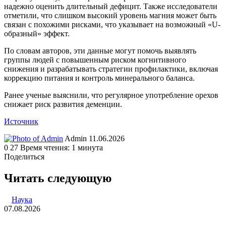
надежно оценить длительный дефицит. Также исследователи
отметили, что слишком высокий уровень магния может быть
связан с похожими рисками, что указывает на возможный «U-
образный» эффект.
По словам авторов, эти данные могут помочь выявлять
группы людей с повышенным риском когнитивного
снижения и разрабатывать стратегии профилактики, включая
коррекцию питания и контроль минерального баланса.
Ранее ученые выяснили, что регулярное употребление орехов
снижает риск развития деменции.
Источник
Send
Admin
11.06.2026
an
0
27
Время чтения: 1 минута
email
Поделиться
Facebook
Twitter
LinkedIn
Tumblr
Reddit
Вконтакте
Одноклассники
Skype
WhatsApp
Telegram
Viber
Line
Поделиться
Печатать
через
Читать следующую
электронную
почту
Наука
07.08.2026