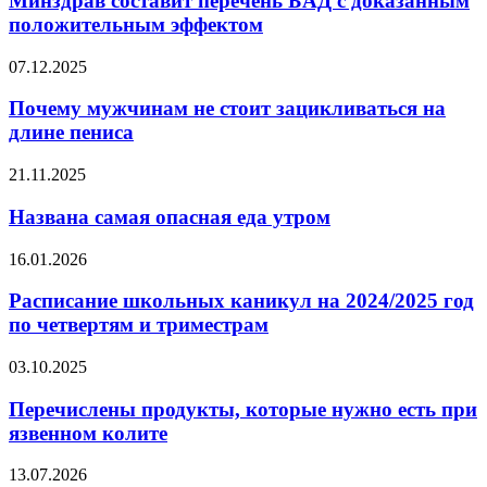
Минздрав составит перечень БАД с доказанным
БАД
положительным эффектом
с
доказанным
Почему
07.12.2025
положительным
мужчинам
эффектом
не
Почему мужчинам не стоит зацикливаться на
стоит
длине пениса
зацикливаться
на
Названа
21.11.2025
длине
самая
пениса
опасная
Названа самая опасная еда утром
еда
утром
Расписание
16.01.2026
школьных
каникул
Расписание школьных каникул на 2024/2025 год
на
по четвертям и триместрам
2024/2025
год
Перечислены
03.10.2025
по
продукты,
четвертям
которые
Перечислены продукты, которые нужно есть при
и
нужно
язвенном колите
триместрам
есть
при
Лебедев
13.07.2026
язвенном