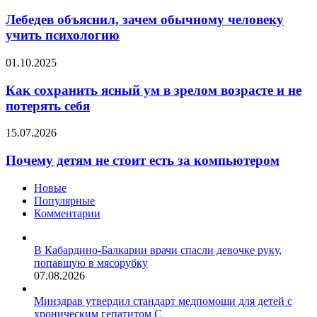
объяснил,
колите
зачем
Лебедев объяснил, зачем обычному человеку
обычному
учить психологию
человеку
учить
Как
01.10.2025
психологию
сохранить
ясный
Как сохранить ясный ум в зрелом возрасте и не
ум
потерять себя
в
зрелом
Почему
15.07.2026
возрасте
детям
и
не
Почему детям не стоит есть за компьютером
не
стоит
потерять
есть
Новые
себя
за
Популярные
компьютером
Комментарии
В Кабардино-Балкарии врачи спасли девочке руку,
попавшую в мясорубку
07.08.2026
Минздрав утвердил стандарт медпомощи для детей с
хроническим гепатитом С