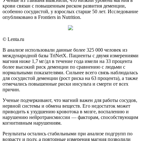
Ученые из Тайваня выяснили, что низкий уровень магния в
крови связан с повышенным риском развития деменции,
особенно сосудистой, у взрослых старше 50 лет. Исследование
опубликовано в Frontiers in Nutrition.
© Lenta.ru
В анализе использовали данные более 325 000 человек из
международной базы TriNetX. Пациенты с двумя измерениями
магния ниже 1,7 мг/дл в течение года имели на 33 процента
более высокий риск деменции по сравнению с людьми с
нормальными показателями. Сильнее всего связь наблюдалась
для сосудистой деменции (рост риска на 63 процента), а также
отмечались повышенные риски инсульта и смерти от всех
причин.
Ученые подчеркивают, что магний важен для работы сосудов,
нервной системы и обмена веществ. Его недостаток может
приводить к ухудшению кровотока в мозге, воспалению и
нарушению нейротрансмиссии — факторам, способствующим
когнитивным нарушениям.
Результаты остались стабильными при анализе подгрупп по
возрасту и полу, а повторные измерения магния позволили