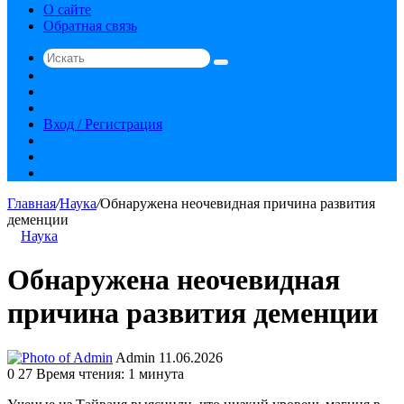
О сайте
Обратная связь
Искать
Switch
skin
Sidebar
Случайная
статья
Вход / Регистрация
RSS
vk.com
YouTube
Главная
/
Наука
/
Обнаружена неочевидная причина развития
деменции
Наука
Обнаружена неочевидная
причина развития деменции
Send
Admin
11.06.2026
an
0
27
Время чтения: 1 минута
email