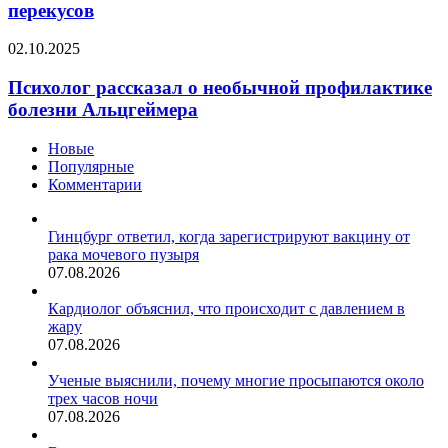
опасности
перекусов
процедуры
офисных
для
перекусов
лица
Психолог
02.10.2025
рассказал
о
Психолог рассказал о необычной профилактике
необычной
болезни Альцгеймера
профилактике
болезни
Новые
Альцгеймера
Популярные
Комментарии
Гинцбург ответил, когда зарегистрируют вакцину от
рака мочевого пузыря
07.08.2026
Кардиолог объяснил, что происходит с давлением в
жару
07.08.2026
Ученые выяснили, почему многие просыпаются около
трех часов ночи
07.08.2026