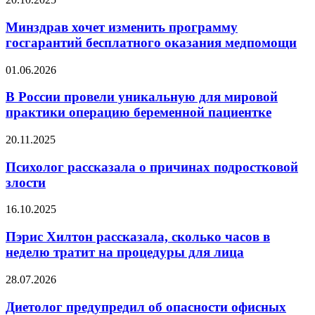
человека
хочет
изменить
Минздрав хочет изменить программу
программу
госгарантий бесплатного оказания медпомощи
госгарантий
бесплатного
В
01.06.2026
оказания
России
медпомощи
провели
В России провели уникальную для мировой
уникальную
практики операцию беременной пациентке
для
мировой
Психолог
20.11.2025
практики
рассказала
операцию
о
Психолог рассказала о причинах подростковой
беременной
причинах
злости
пациентке
подростковой
злости
Пэрис
16.10.2025
Хилтон
рассказала,
Пэрис Хилтон рассказала, сколько часов в
сколько
неделю тратит на процедуры для лица
часов
в
Диетолог
28.07.2026
неделю
предупредил
тратит
об
Диетолог предупредил об опасности офисных
на