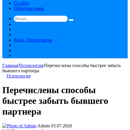
О сайте
Обратная связь
Искать
Switch
skin
Sidebar
Случайная
статья
Вход / Регистрация
RSS
vk.com
YouTube
Главная
/
Психология
/
Перечислены способы быстрее забыть
бывшего партнера
Психология
Перечислены способы
быстрее забыть бывшего
партнера
Send
Admin
05.07.2026