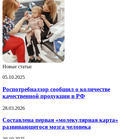
Новые статьи
Роспотребнадзор
05.10.2025
сообщил
о
Роспотребнадзор сообщил о количестве
количестве
качественной продукции в РФ
качественной
продукции
Составлена
28.03.2026
в
первая
РФ
«молекулярная
Составлена первая «молекулярная карта»
карта»
развивающегося мозга человека
развивающегося
мозга
Минздрав
20.10.2025