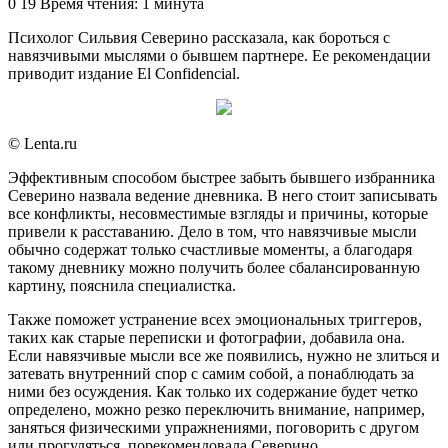
an
0
19
Время чтения: 1 минута
email
Психолог Сильвия Северино рассказала, как бороться с
навязчивыми мыслями о бывшем партнере. Ее рекомендации
приводит издание El Confidencial.
© Lenta.ru
Эффективным способом быстрее забыть бывшего избранника
Северино назвала ведение дневника. В него стоит записывать
все конфликты, несовместимые взгляды и причины, которые
привели к расставанию. Дело в том, что навязчивые мысли
обычно содержат только счастливые моменты, а благодаря
такому дневнику можно получить более сбалансированную
картину, пояснила специалистка.
Также поможет устранение всех эмоциональных триггеров,
таких как старые переписки и фотографии, добавила она.
Если навязчивые мысли все же появились, нужно не злиться и
затевать внутренний спор с самим собой, а понаблюдать за
ними без осуждения. Как только их содержание будет четко
определено, можно резко переключить внимание, например,
заняться физическими упражнениями, поговорить с другом
или прогуляться, порекомендовала Северино.