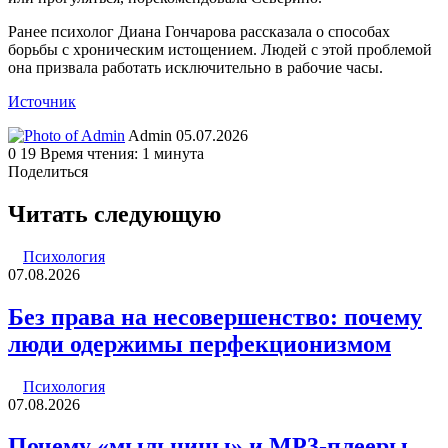
Ранее психолог Диана Гончарова рассказала о способах
борьбы с хроническим истощением. Людей с этой проблемой
она призвала работать исключительно в рабочие часы.
Источник
Send
Admin
05.07.2026
an
0
19
Время чтения: 1 минута
email
Поделиться
Facebook
Twitter
LinkedIn
Tumblr
Reddit
Вконтакте
Одноклассники
Skype
WhatsApp
Telegram
Viber
Line
Поделиться
Печатать
через
Читать следующую
электронную
почту
Психология
07.08.2026
Без права на несовершенство: почему
люди одержимы перфекционизмом
Психология
07.08.2026
Почему «мыльницы» и MP3-плееры