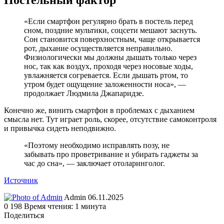
Постельный фактор
«Если смартфон регулярно брать в постель перед
сном, поздние мультики, соцсети мешают заснуть.
Сон становится поверхностным, чаще открывается
рот, дыхание осуществляется неправильно.
Физиологически мы должны дышать только через
нос, так как воздух, проходя через носовые ходы,
увлажняется согревается. Если дышать ртом, то
утром будет ощущение заложенности носа», —
продолжает Людмила Джапаридзе.
Конечно же, винить смартфон в проблемах с дыханием
смысла нет. Тут играет роль, скорее, отсутствие самоконтроля
и привычка сидеть неподвижно.
«Поэтому необходимо исправлять позу, не
забывать про проветривание и убирать гаджеты за
час до сна», — заключает отоларинголог.
Источник
Send
Admin
06.11.2025
an
0
198
Время чтения: 1 минута
email
Поделиться
Facebook
Twitter
LinkedIn
Tumblr
Reddit
Вконтакте
Одноклассники
Skype
WhatsApp
Telegram
Viber
Line
Поделиться
Печатать