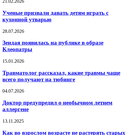
Ученые
21.02.2026
отличить
призвали
его
давать
Ученые призвали давать детям играть с
от
детям
кухонной утварью
настоящего
играть
с
Зендая
28.07.2026
кухонной
появилась
утварью
на
Зендая появилась на публике в образе
публике
Клеопатры
в
образе
Травматолог
15.01.2026
Клеопатры
рассказал,
какие
Травматолог рассказал, какие травмы чаще
травмы
всего получают на тюбинге
чаще
всего
Доктор
04.07.2026
получают
предупредил
на
о
Доктор предупредил о необычном летнем
тюбинге
необычном
аллергене
летнем
аллергене
Как
13.11.2025
во
взрослом
Как во взрослом возрасте не растерять старых