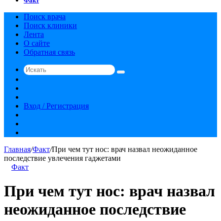
Факт
Поиск врача
Поиск клиники
Лента
О сайте
Обратная связь
Искать
Switch
skin
Sidebar
Случайная
статья
Вход / Регистрация
RSS
vk.com
YouTube
Главная
/
Факт
/
При чем тут нос: врач назвал неожиданное
последствие увлечения гаджетами
Факт
При чем тут нос: врач назвал
неожиданное последствие