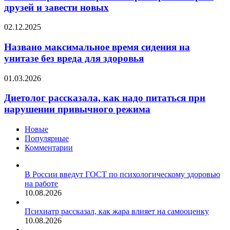
возрасте
друзей и завести новых
не
растерять
Названо
02.12.2025
старых
максимальное
друзей
время
Названо максимальное время сидения на
и
сидения
унитазе без вреда для здоровья
завести
на
новых
унитазе
Диетолог
01.03.2026
без
рассказала,
вреда
как
Диетолог рассказала, как надо питаться при
для
надо
нарушении привычного режима
здоровья
питаться
при
Новые
нарушении
Популярные
привычного
Комментарии
режима
В России введут ГОСТ по психологическому здоровью
на работе
10.08.2026
Психиатр рассказал, как жара влияет на самооценку
10.08.2026