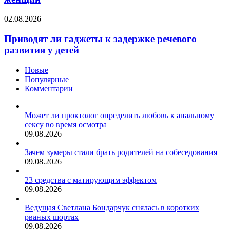
к
сексу
Приводят
02.08.2026
у
ли
женщин
гаджеты
Приводят ли гаджеты к задержке речевого
к
развития у детей
задержке
речевого
Новые
развития
Популярные
у
Комментарии
детей
Может ли проктолог определить любовь к анальному
сексу во время осмотра
09.08.2026
Зачем зумеры стали брать родителей на собеседования
09.08.2026
23 средства с матирующим эффектом
09.08.2026
Ведущая Светлана Бондарчук снялась в коротких
рваных шортах
09.08.2026