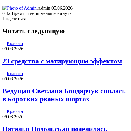
Send
Admin
05.06.2026
an
0
32
Время чтения меньше минуты
email
Поделиться
Facebook
Twitter
LinkedIn
Tumblr
Reddit
Вконтакте
Одноклассники
Skype
WhatsApp
Telegram
Viber
Line
Поделиться
Печатать
через
Читать следующую
электронную
почту
Красота
09.08.2026
23 средства с матирующим эффектом
Красота
09.08.2026
Ведущая Светлана Бондарчук снялась
в коротких рваных шортах
Красота
09.08.2026
Наталья Подольская поделилась