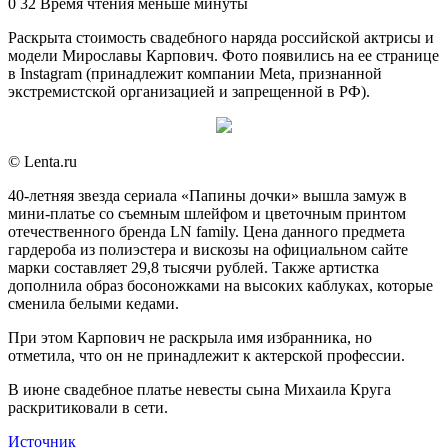
an
0
32
Время чтения меньше минуты
email
Раскрыта стоимость свадебного наряда российской актрисы и
модели Мирославы Карпович. Фото появились на ее странице
в Instagram (принадлежит компании Meta, признанной
экстремистской организацией и запрещенной в РФ).
© Lenta.ru
40-летняя звезда сериала «Папины дочки» вышла замуж в
мини-платье со съемным шлейфом и цветочным принтом
отечественного бренда LN family. Цена данного предмета
гардероба из полиэстера и вискозы на официальном сайте
марки составляет 29,8 тысячи рублей. Также артистка
дополнила образ босоножками на высоких каблуках, которые
сменила белыми кедами.
При этом Карпович не раскрыла имя избранника, но
отметила, что он не принадлежит к актерской профессии.
В июне свадебное платье невесты сына Михаила Круга
раскритиковали в сети.
Источник