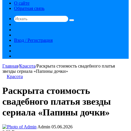
О сайте
Обратная связь
Искать
Switch
skin
Sidebar
Случайная
статья
Вход / Регистрация
RSS
vk.com
YouTube
Главная
/
Красота
/
Раскрыта стоимость свадебного платья
звезды сериала «Папины дочки»
Красота
Раскрыта стоимость
свадебного платья звезды
сериала «Папины дочки»
Send
Admin
05.06.2026