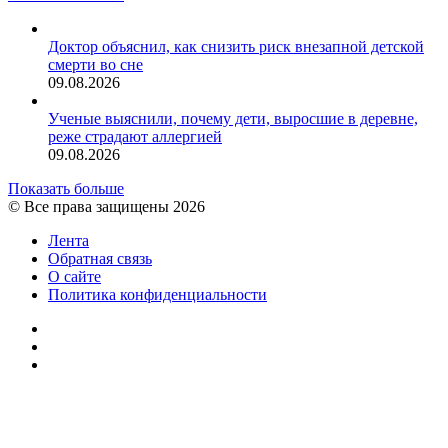
Доктор объяснил, как снизить риск внезапной детской
смерти во сне
09.08.2026
Ученые выяснили, почему дети, выросшие в деревне,
реже страдают аллергией
09.08.2026
Показать больше
© Все права защищены 2026
Лента
Обратная связь
О сайте
Политика конфиденциальности
YouTube
vk.com
RSS
Facebook
Twitter
WhatsApp
Telegram
Кнопка
«Наверх»