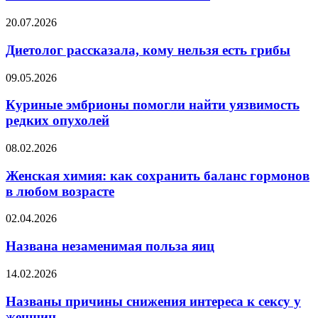
отличает
хладнокровного
Диетолог
20.07.2026
психопата
рассказала,
от
кому
Диетолог рассказала, кому нельзя есть грибы
обычного
нельзя
человека
есть
Куриные
09.05.2026
грибы
эмбрионы
помогли
Куриные эмбрионы помогли найти уязвимость
найти
редких опухолей
уязвимость
редких
Женская
08.02.2026
опухолей
химия:
как
Женская химия: как сохранить баланс гормонов
сохранить
в любом возрасте
баланс
гормонов
Названа
02.04.2026
в
незаменимая
любом
польза
Названа незаменимая польза яиц
возрасте
яиц
Названы
14.02.2026
причины
снижения
Названы причины снижения интереса к сексу у
интереса
женщин