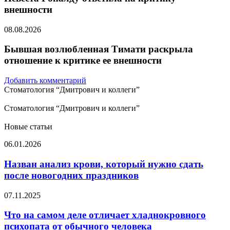
внешности
08.08.2026
Бывшая возлюбленная Тимати раскрыла
отношение к критике ее внешности
Добавить комментарий
Стоматология “Дмитрович и коллеги”
Стоматология “Дмитрович и коллеги”
Новые статьи
Назван
06.01.2026
анализ
крови,
Назван анализ крови, который нужно сдать
который
после новогодних праздников
нужно
сдать
Что
07.11.2025
после
на
новогодних
самом
Что на самом деле отличает хладнокровного
праздников
деле
психопата от обычного человека