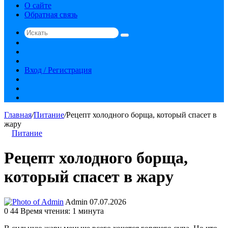
О сайте
Обратная связь
Искать
Switch
skin
Sidebar
Случайная
статья
Вход / Регистрация
RSS
vk.com
YouTube
Главная
/
Питание
/
Рецепт холодного борща, который спасет в
жару
Питание
Рецепт холодного борща,
который спасет в жару
Send
Admin
07.07.2026
an
0
44
Время чтения: 1 минута
email