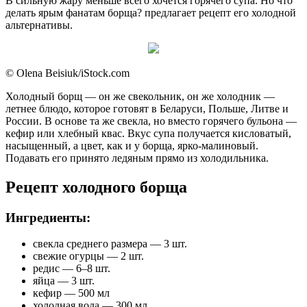
В сильную жару меньше всего хочется горячего супа. Но что
делать ярым фанатам борща? предлагает рецепт его холодной
альтернативы.
© Olena Beisiuk/iStock.com
Холодный борщ — он же свекольник, он же холодник —
летнее блюдо, которое готовят в Беларуси, Польше, Литве и
России. В основе та же свекла, но вместо горячего бульона —
кефир или хлебный квас. Вкус супа получается кисловатый,
насыщенный, а цвет, как и у борща, ярко-малиновый.
Подавать его принято ледяным прямо из холодильника.
Рецепт холодного борща
Ингредиенты:
свекла среднего размера — 3 шт.
свежие огурцы — 2 шт.
редис — 6–8 шт.
яйца — 3 шт.
кефир — 500 мл
холодная вода — 300 мл