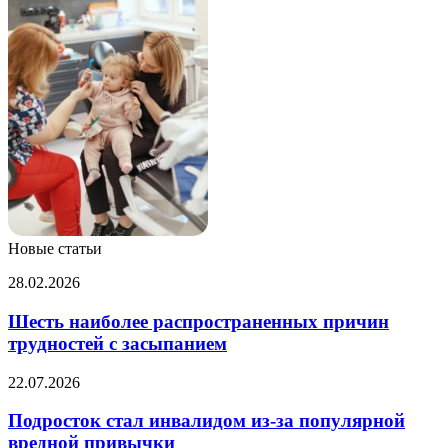
Новые статьи
Шесть
28.02.2026
наиболее
распространенных
Шесть наиболее распространенных причин
причин
трудностей с засыпанием
трудностей
с
Подросток
22.07.2026
засыпанием
стал
инвалидом
Подросток стал инвалидом из-за популярной
из-
вредной привычки