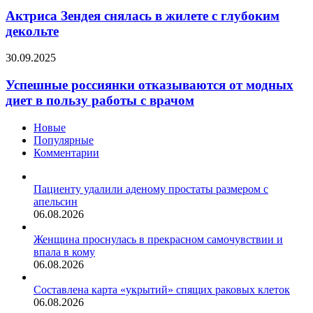
Зендея
снялась
Актриса Зендея снялась в жилете с глубоким
в
декольте
жилете
с
Успешные
30.09.2025
глубоким
россиянки
декольте
отказываются
Успешные россиянки отказываются от модных
от
диет в пользу работы с врачом
модных
диет
Новые
в
Популярные
пользу
Комментарии
работы
с
врачом
Пациенту удалили аденому простаты размером с
апельсин
06.08.2026
Женщина проснулась в прекрасном самочувствии и
впала в кому
06.08.2026
Составлена карта «укрытий» спящих раковых клеток
06.08.2026