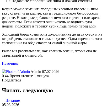
Подавайте с половинкой яйца и ложкой сметаны.
Кефир можно заменить холодным хлебным квасом. С ним
вкус станет чуть кислее, как в традиционном белорусском
рецепте. Некоторые добавляют немного горчицы или хрена
для остроты. Если хочется очень-очень холодного супа
подачи, положите в тарелку кубик льда прямо перед едой.
Холодный борщ хранится в холодильнике до двух суток и на
второй день становится только вкуснее. Одна тарелка такого
свекольника на обед спасет от самой знойной жары.
Ранее мы рассказывали, как хранить зелень, чтобы она не
стала вялой и слизистой.
Источник
Send
Admin
07.07.2026
an
0
44
Время чтения: 1 минута
email
Поделиться
Facebook
Twitter
LinkedIn
Tumblr
Reddit
Вконтакте
Одноклассники
Skype
WhatsApp
Telegram
Viber
Line
Поделиться
Печатать
через
Читать следующую
электронную
почту
Питание
05.08.2026