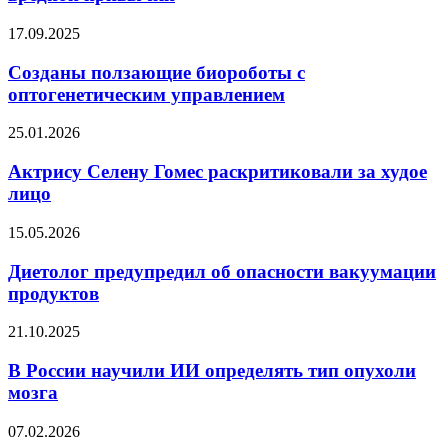
за
популярной
Созданы
17.09.2025
вредной
ползающие
привычки
биороботы
Созданы ползающие биороботы с
с
оптогенетическим управлением
оптогенетическим
управлением
Актрису
25.01.2026
Селену
Гомес
Актрису Селену Гомес раскритиковали за худое
раскритиковали
лицо
за
худое
Диетолог
15.05.2026
лицо
предупредил
об
Диетолог предупредил об опасности вакуумации
опасности
продуктов
вакуумации
продуктов
В
21.10.2025
России
научили ИИ
В России научили ИИ определять тип опухоли
определять
мозга
тип
опухоли
Актриса
07.02.2026
мозга