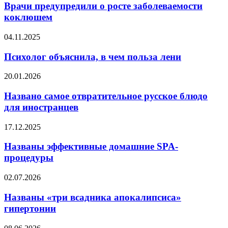
о
Врачи предупредили о росте заболеваемости
росте
коклюшем
заболеваемости
коклюшем
Психолог
04.11.2025
объяснила,
в
Психолог объяснила, в чем польза лени
чем
польза
Названо
20.01.2026
лени
самое
отвратительное
Названо самое отвратительное русское блюдо
русское
для иностранцев
блюдо
для
Названы
17.12.2025
иностранцев
эффективные
домашние
Названы эффективные домашние SPA-
SPA-
процедуры
процедуры
Названы
02.07.2026
«три
всадника
Названы «три всадника апокалипсиса»
апокалипсиса»
гипертонии
гипертонии
Раскрыта