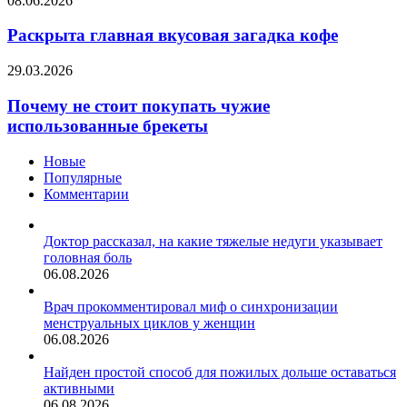
08.06.2026
главная
вкусовая
Раскрыта главная вкусовая загадка кофе
загадка
кофе
Почему
29.03.2026
не
стоит
Почему не стоит покупать чужие
покупать
использованные брекеты
чужие
использованные
Новые
брекеты
Популярные
Комментарии
Доктор рассказал, на какие тяжелые недуги указывает
головная боль
06.08.2026
Врач прокомментировал миф о синхронизации
менструальных циклов у женщин
06.08.2026
Найден простой способ для пожилых дольше оставаться
активными
06.08.2026