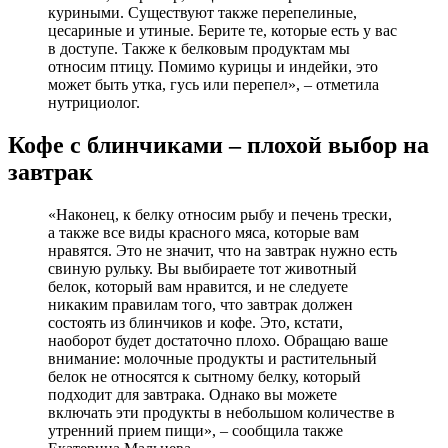
куриными. Существуют также перепелиные,
цесариные и утиные. Берите те, которые есть у вас
в доступе. Также к белковым продуктам мы
относим птицу. Помимо курицы и индейки, это
может быть утка, гусь или перепел», – отметила
нутрициолог.
Кофе с блинчиками – плохой выбор на
завтрак
«Наконец, к белку относим рыбу и печень трески,
а также все виды красного мяса, которые вам
нравятся. Это не значит, что на завтрак нужно есть
свиную рульку. Вы выбираете тот животный
белок, который вам нравится, и не следуете
никаким правилам того, что завтрак должен
состоять из блинчиков и кофе. Это, кстати,
наоборот будет достаточно плохо. Обращаю ваше
внимание: молочные продукты и растительный
белок не относятся к сытному белку, который
подходит для завтрака. Однако вы можете
включать эти продукты в небольшом количестве в
утренний прием пищи», – сообщила также