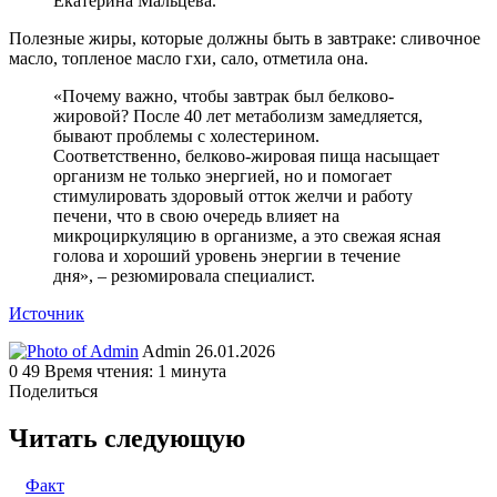
Екатерина Мальцева.
Полезные жиры, которые должны быть в завтраке: сливочное
масло, топленое масло гхи, сало, отметила она.
«Почему важно, чтобы завтрак был белково-
жировой? После 40 лет метаболизм замедляется,
бывают проблемы с холестерином.
Соответственно, белково-жировая пища насыщает
организм не только энергией, но и помогает
стимулировать здоровый отток желчи и работу
печени, что в свою очередь влияет на
микроциркуляцию в организме, а это свежая ясная
голова и хороший уровень энергии в течение
дня», – резюмировала специалист.
Источник
Send
Admin
26.01.2026
an
0
49
Время чтения: 1 минута
email
Поделиться
Facebook
Twitter
LinkedIn
Tumblr
Reddit
Вконтакте
Одноклассники
Skype
WhatsApp
Telegram
Viber
Line
Поделиться
Печатать
через
Читать следующую
электронную
почту
Факт