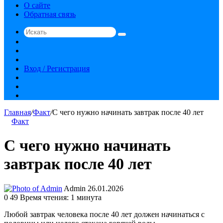
О сайте
Обратная связь
Искать
Switch
skin
Sidebar
Случайная
статья
Вход / Регистрация
RSS
vk.com
YouTube
Главная
/
Факт
/
С чего нужно начинать завтрак после 40 лет
Факт
С чего нужно начинать
завтрак после 40 лет
Send
Admin
26.01.2026
an
0
49
Время чтения: 1 минута
email
Любой завтрак человека после 40 лет должен начинаться с