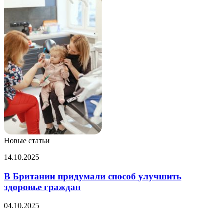
Новые статьи
В
14.10.2025
Британии
придумали
В Британии придумали способ улучшить
способ
здоровье граждан
улучшить
здоровье
Врачи
04.10.2025
граждан
предупредили