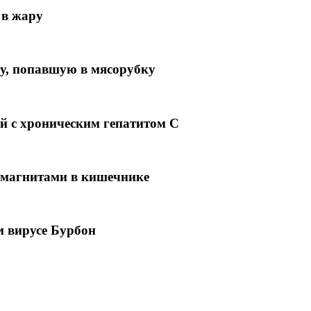
 в жару
у, попавшую в мясорубку
й с хроническим гепатитом С
 магнитами в кишечнике
м вирусе Бурбон