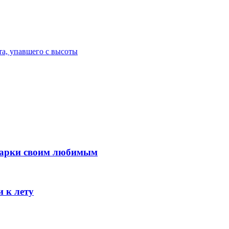
та, упавшего с высоты
одарки своим любимым
 к лету