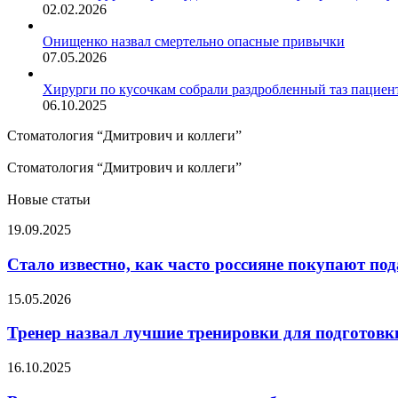
02.02.2026
Онищенко назвал смертельно опасные привычки
07.05.2026
Хирурги по кусочкам собрали раздробленный таз пациен
06.10.2025
Стоматология “Дмитрович и коллеги”
Стоматология “Дмитрович и коллеги”
Новые статьи
Стало
19.09.2025
известно,
как
Стало известно, как часто россияне покупают п
часто
россияне
Тренер
15.05.2026
покупают
назвал
подарки
лучшие
Тренер назвал лучшие тренировки для подготовки
своим
тренировки
любимым
для
В
16.10.2025
подготовки
какое
к