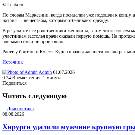
© Lenta.ru
По словам Маркезини, когда посиделки уже подошли к концу, а
натрия — веществом, которым отбеливают одежду.
В результате все родственники женщины, в том числе совсем ма
участникам застолья врачи оказали первую помощь. На протяж
членами семьи не произошло.
Ранее у британки Колетт Купер врачи диагностировали рак мол
Источник
Send
Admin
01.07.2026
an
0
24
Время чтения: 1 минута
email
Поделиться
Facebook
Twitter
LinkedIn
Tumblr
Reddit
Вконтакте
Одноклассники
Skype
WhatsApp
Telegram
Viber
Line
Поделиться
Печатать
через
Читать следующую
электронную
почту
Диагностика
08.08.2026
Хирурги удалили мужчине крупную гры