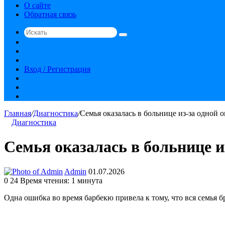
О сайте
Обратная связь
Искать
Switch
skin
Sidebar
Случайная
статья
Вход / Регистрация
RSS
vk.com
YouTube
Главная
/
Диагностика
/
Семья оказалась в больнице из-за одной 
Диагностика
Семья оказалась в больнице и
Send
Admin
01.07.2026
an
0
24
Время чтения: 1 минута
email
Одна ошибка во время барбекю привела к тому, что вся семья 