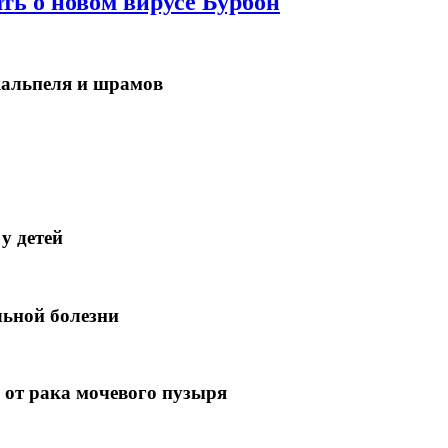
ть о новом вирусе Бурбон
кальпеля и шрамов
у детей
льной болезни
 от рака мочевого пузыря