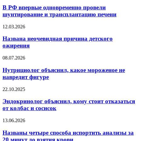
РФ
впервые
В РФ впервые одновременно провели
одновременно
шунтирование и трансплантацию печени
провели
шунтирование
Названа
12.03.2026
и
неочевидная
трансплантацию
причина
Названа неочевидная причина детского
печени
детского
ожирения
ожирения
Нутрициолог
08.07.2026
объяснил,
какое
Нутрициолог объяснил, какое мороженое не
мороженое
навредит фигуре
не
навредит
Эндокринолог
22.10.2025
фигуре
объяснил,
кому
Эндокринолог объяснил, кому стоит отказаться
стоит
от колбас и сосисок
отказаться
от
Названы
13.06.2026
колбас
четыре
и
способа
Названы четыре способа испортить анализы за
сосисок
испортить
20 минут до взятия крови