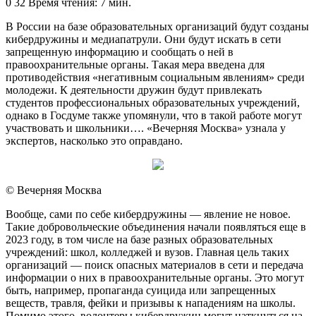
an
0
32
Время чтения: 7 мин.
email
В России на базе образовательных организаций будут созданы
кибердружины и медиапатрули. Они будут искать в сети
запрещенную информацию и сообщать о ней в
правоохранительные органы. Такая мера введена для
противодействия «негативным социальным явлениям» среди
молодежи. К деятельности дружин будут привлекать
студентов профессиональных образовательных учреждений,
однако в Госдуме также упомянули, что в такой работе могут
участвовать и школьники…. «Вечерняя Москва» узнала у
экспертов, насколько это оправдано.
© Вечерняя Москва
Вообще, сами по себе кибердружины — явление не новое.
Такие добровольческие объединения начали появляться еще в
2023 году, в том числе на базе разных образовательных
учреждений: школ, колледжей и вузов. Главная цель таких
организаций — поиск опасных материалов в сети и передача
информации о них в правоохранительные органы. Это могут
быть, например, пропаганда суицида или запрещенных
веществ, травля, фейки и призывы к нападениям на школы.
Помимо этого, волонтеры кибердружин могут наткнуться на