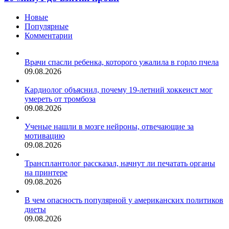
анализы
за
Новые
20
Популярные
минут
Комментарии
до
взятия
крови
Врачи спасли ребенка, которого ужалила в горло пчела
09.08.2026
Кардиолог объяснил, почему 19-летний хоккеист мог
умереть от тромбоза
09.08.2026
Ученые нашли в мозге нейроны, отвечающие за
мотивацию
09.08.2026
Трансплантолог рассказал, начнут ли печатать органы
на принтере
09.08.2026
В чем опасность популярной у американских политиков
диеты
09.08.2026