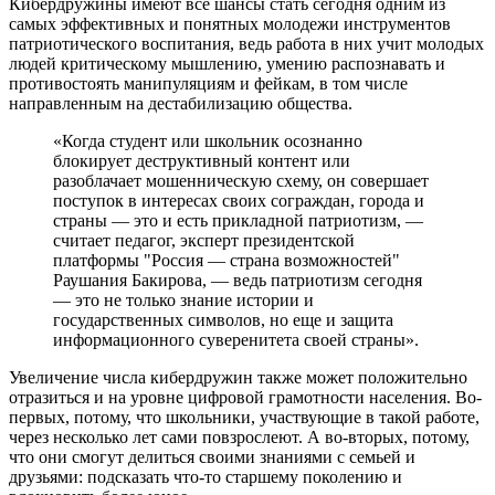
Кибердружины имеют все шансы стать сегодня одним из
самых эффективных и понятных молодежи инструментов
патриотического воспитания, ведь работа в них учит молодых
людей критическому мышлению, умению распознавать и
противостоять манипуляциям и фейкам, в том числе
направленным на дестабилизацию общества.
«Когда студент или школьник осознанно
блокирует деструктивный контент или
разоблачает мошенническую схему, он совершает
поступок в интересах своих сограждан, города и
страны — это и есть прикладной патриотизм, —
считает педагог, эксперт президентской
платформы "Россия — страна возможностей"
Раушания Бакирова, — ведь патриотизм сегодня
— это не только знание истории и
государственных символов, но еще и защита
информационного суверенитета своей страны».
Увеличение числа кибердружин также может положительно
отразиться и на уровне цифровой грамотности населения. Во-
первых, потому, что школьники, участвующие в такой работе,
через несколько лет сами повзрослеют. А во-вторых, потому,
что они смогут делиться своими знаниями с семьей и
друзьями: подсказать что-то старшему поколению и