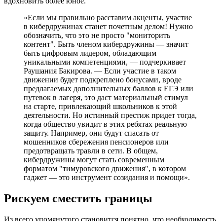
вдохновить более юное.
«Если мы правильно расставим акценты, участие
в кибердружинах станет почетным делом! Нужно
обозначить, что это не просто "мониторить
контент". Быть членом кибердружины — значит
быть цифровым лидером, обладающим
уникальными компетенциями, — подчеркивает
Раушания Бакирова. — Если участие в таком
движении будет подкреплено бонусами, вроде
предлагаемых дополнительных баллов к ЕГЭ или
путевок в лагеря, это даст материальный стимул
на старте, привлекающий школьников к этой
деятельности. Но истинный престиж придет тогда,
когда общество увидит в этих ребятах реальную
защиту. Например, они будут спасать от
мошенников сбережения пенсионеров или
предотвращать травли в сети. В общем,
кибердружины могут стать современным
форматом "тимуровского движения", в котором
гаджет — это инструмент созидания и помощи».
Рискуем сместить границы
Из всего упомянутого становится понятно, что необходимость