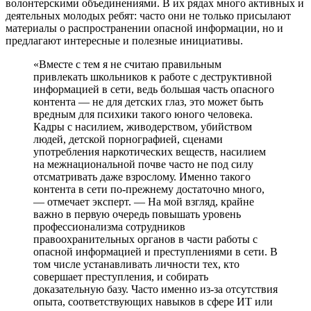
волонтерскими объединениями. В их рядах много активных и
деятельных молодых ребят: часто они не только присылают
материалы о распространении опасной информации, но и
предлагают интересные и полезные инициативы.
«Вместе с тем я не считаю правильным
привлекать школьников к работе с деструктивной
информацией в сети, ведь большая часть опасного
контента — не для детских глаз, это может быть
вредным для психики такого юного человека.
Кадры с насилием, живодерством, убийством
людей, детской порнографией, сценами
употребления наркотических веществ, насилием
на межнациональной почве часто не под силу
отсматривать даже взрослому. Именно такого
контента в сети по-прежнему достаточно много,
— отмечает эксперт. — На мой взгляд, крайне
важно в первую очередь повышать уровень
профессионализма сотрудников
правоохранительных органов в части работы с
опасной информацией и преступлениями в сети. В
том числе устанавливать личности тех, кто
совершает преступления, и собирать
доказательную базу. Часто именно из-за отсутствия
опыта, соответствующих навыков в сфере ИT или