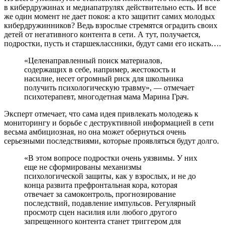
в кибердружинах и медиапатрулях действительно есть. И все
же один момент не дает покоя: а кто защитит самих молодых
кибердружинников? Ведь взрослые стремятся оградить своих
детей от негативного контента в сети. А тут, получается,
подростки, пусть и старшеклассники, будут сами его искать….
«Целенаправленный поиск материалов,
содержащих в себе, например, жестокость и
насилие, несет огромный риск для школьника
получить психологическую травму», — отмечает
психотерапевт, многодетная мама Марина Грач.
Эксперт отмечает, что сама идея привлекать молодежь к
мониторингу и борьбе с деструктивной информацией в сети
весьма амбициозная, но она может обернуться очень
серьезными последствиями, которые проявляться будут долго.
«В этом вопросе подростки очень уязвимы. У них
еще не сформированы механизмы
психологической защиты, как у взрослых, и не до
конца развита префронтальная кора, которая
отвечает за самоконтроль, прогнозирование
последствий, подавление импульсов. Регулярный
просмотр сцен насилия или любого другого
запрещенного контента станет триггером для