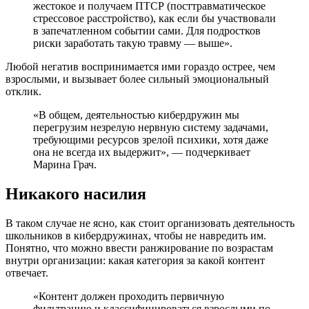
жестокое и получаем ПТСР (посттравматическое
стрессовое расстройство), как если бы участвовали
в запечатленном событии сами. Для подростков
риски заработать такую травму — выше».
Любой негатив воспринимается ими гораздо острее, чем
взрослыми, и вызывает более сильный эмоциональный
отклик.
«В общем, деятельностью кибердружин мы
перегрузим незрелую нервную систему задачами,
требующими ресурсов зрелой психики, хотя даже
она не всегда их выдержит», — подчеркивает
Марина Грач.
Никакого насилия
В таком случае не ясно, как стоит организовать деятельность
школьников в кибердружинах, чтобы не навредить им.
Понятно, что можно ввести ранжирование по возрастам
внутри организации: какая категория за какой контент
отвечает.
«Контент должен проходить первичную
фильтрацию и классифицироваться взрослыми по