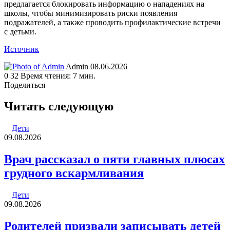
предлагается блокировать информацию о нападениях на
школы, чтобы минимизировать риски появления
подражателей, а также проводить профилактические встречи
с детьми.
Источник
Send
Admin
08.06.2026
an
0
32
Время чтения: 7 мин.
email
Поделиться
Facebook
Twitter
LinkedIn
Tumblr
Reddit
Вконтакте
Одноклассники
Skype
WhatsApp
Telegram
Viber
Line
Поделиться
Печатать
через
Читать следующую
электронную
почту
Дети
09.08.2026
Врач рассказал о пяти главных плюсах
грудного вскармливания
Дети
09.08.2026
Родителей призвали записывать детей