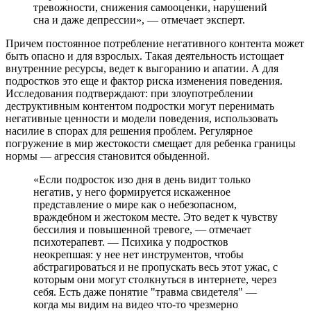
тревожности, снижения самооценки, нарушений
сна и даже депрессии», — отмечает эксперт.
Причем постоянное потребление негативного контента может
быть опасно и для взрослых. Такая деятельность истощает
внутренние ресурсы, ведет к выгоранию и апатии. А для
подростков это еще и фактор риска изменения поведения.
Исследования подтверждают: при злоупотреблении
деструктивным контентом подростки могут перенимать
негативные ценности и модели поведения, использовать
насилие в спорах для решения проблем. Регулярное
погружение в мир жестокости смещает для ребенка границы
нормы — агрессия становится обыденной.
«Если подросток изо дня в день видит только
негатив, у него формируется искаженное
представление о мире как о небезопасном,
враждебном и жестоком месте. Это ведет к чувству
бессилия и повышенной тревоге, — отмечает
психотерапевт. — Психика у подростков
неокрепшая: у нее нет инструментов, чтобы
абстрагироваться и не пропускать весь этот ужас, с
которым они могут столкнуться в интернете, через
себя. Есть даже понятие "травма свидетеля" —
когда мы видим на видео что-то чрезмерно