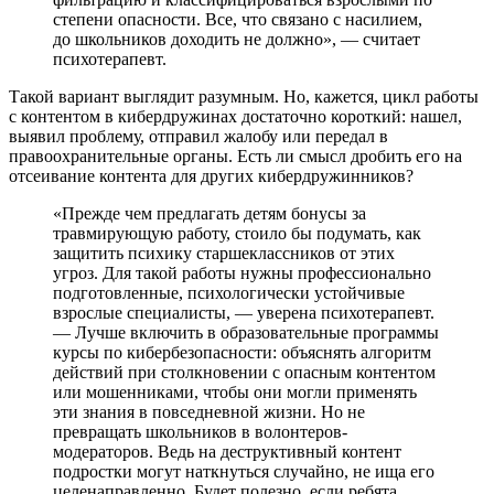
степени опасности. Все, что связано с насилием,
до школьников доходить не должно», — считает
психотерапевт.
Такой вариант выглядит разумным. Но, кажется, цикл работы
с контентом в кибердружинах достаточно короткий: нашел,
выявил проблему, отправил жалобу или передал в
правоохранительные органы. Есть ли смысл дробить его на
отсеивание контента для других кибердружинников?
«Прежде чем предлагать детям бонусы за
травмирующую работу, стоило бы подумать, как
защитить психику старшеклассников от этих
угроз. Для такой работы нужны профессионально
подготовленные, психологически устойчивые
взрослые специалисты, — уверена психотерапевт.
— Лучше включить в образовательные программы
курсы по кибербезопасности: объяснять алгоритм
действий при столкновении с опасным контентом
или мошенниками, чтобы они могли применять
эти знания в повседневной жизни. Но не
превращать школьников в волонтеров-
модераторов. Ведь на деструктивный контент
подростки могут наткнуться случайно, не ища его
целенаправленно. Будет полезно, если ребята