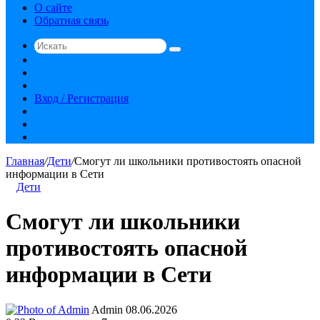
О сайте
Обратная связь
Искать
Switch
skin
Sidebar
Случайная
статья
Вход / Регистрация
RSS
vk.com
YouTube
Главная
/
Дети
/
Смогут ли школьники противостоять опасной
информации в Сети
Дети
Смогут ли школьники
противостоять опасной
информации в Сети
Send
Admin
08.06.2026