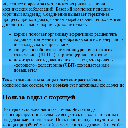
медленнее стареем за счёт снижения риска развития
хронических заболеваний. Базовый компонент специи –
коричный альдегид. Соединение вызывает термогенез —
процесс, при котором организм вырабатывает тепло, сжигая
дополнительные калории. Дополнительно:
корица помогает организму эффективно расщеплять
жировые отложения и преобразовывать их в энергию, а
не откладывать «про запас»;
специя способствует снижению уровня «плохого»
холестерина (ЛПНП) и триглицеридов в крови;
некоторые исследования показывают, что уровень
«хорошего» холестерина (ЛВП) сохраняется или
повышается.
Также компоненты корицы помогают расслаблять
кровеносные сосуды, что нормализует артериальное давление.
Польза воды с корицей
Во-первых, основа напитка – вода. Чистая вода
транспортирует питательные вещества, выводит токсины и
поддерживает тонус кожи. Пить просто воду – скучно, а вот
корица придаёт ей мягкий, естественно сладковатый вкус без