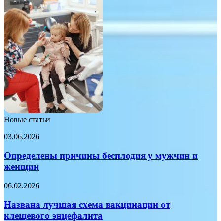
Новые статьи
Определены
03.06.2026
причины
бесплодия
Определены причины бесплодия у мужчин и
у
женщин
мужчин
и
Названа
06.02.2026
женщин
лучшая
схема
Названа лучшая схема вакцинации от
вакцинации
клещевого энцефалита
от