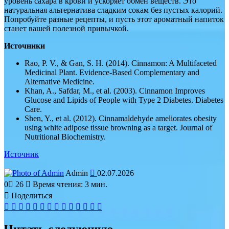
уровень сахара в крови и ускоряет обмен веществ. Это
натуральная альтернатива сладким сокам без пустых калорий.
Попробуйте разные рецепты, и пусть этот ароматный напиток
станет вашей полезной привычкой.
Источники
Rao, P. V., & Gan, S. H. (2014). Cinnamon: A Multifaceted
Medicinal Plant. Evidence-Based Complementary and
Alternative Medicine.
Khan, A., Safdar, M., et al. (2003). Cinnamon Improves
Glucose and Lipids of People with Type 2 Diabetes. Diabetes
Care.
Shen, Y., et al. (2012). Cinnamaldehyde ameliorates obesity
using white adipose tissue browning as a target. Journal of
Nutritional Biochemistry.
Источник
Send
Admin
02.07.2026
an
0
26
Время чтения: 3 мин.
email
Поделиться
Facebook
Twitter
LinkedIn
Tumblr
Reddit
Вконтакте
Одноклассники
Skype
WhatsApp
Telegram
Viber
Line
Поделиться
Печатать
через
электронную
Читать следующую