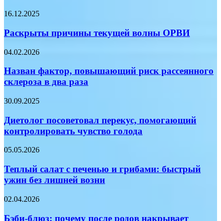
клещевого
Раскрыты
16.12.2025
энцефалита
причины
текущей
Раскрыты причины текущей волны ОРВИ
волны
ОРВИ
Назван
04.02.2026
фактор,
повышающий
Назван фактор, повышающий риск рассеянного
риск
склероза в два раза
рассеянного
склероза
Диетолог
30.09.2025
в
посоветовал
два
перекус,
Диетолог посоветовал перекус, помогающий
раза
помогающий
контролировать чувство голода
контролировать
чувство
Теплый
05.05.2026
голода
салат
с
Теплый салат с печенью и грибами: быстрый
печенью
ужин без лишней возни
и
грибами:
Бэби-
02.04.2026
быстрый
блюз:
ужин
почему
Бэби-блюз: почему после родов накрывает
без