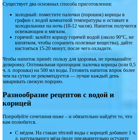
Существует два основных способа приготовления:
холодный: поместите палочки (порошок) корицы в
графин с водой комнатной температуры и оставьте в
холодильнике на ночь (10-12 часов). Напиток получится
освежающим и мягким.
горячий: залейте корицу горячей водой (около 90°C, не
кипятком, чтобы сохранить полезные вещества), дайте
настояться 15-20 минут, после чего охладите.
Чтобы напиток принёс пользу для здоровья, не превышайте
дозировку. Оптимальная пропорция: палочка корицы (или 0,5
ч. л. порошка) на 500 мл воды. Готовить напиток впрок более
чем на сутки не рекомендуется — лучше каждый день
заваривать свежую порцию.
Разнообразие рецептов с водой и
корицей
Попробуйте сочетания ниже – и обязательно найдёте то, что
вам полюбится.
С мёдом. На стакан тёплой воды с корицей добавьте 1 ч.
л. натурального мёда (воду предварительно остудите