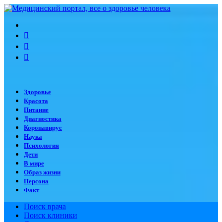
Меню
Искать
Switch
skin
Войти
Здоровье
Красота
Питание
Диагностика
Коронавирус
Наука
Психология
Дети
В мире
Образ жизни
Персона
Факт
Поиск врача
Поиск клиники