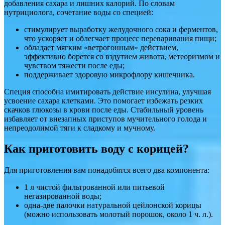
добавления сахара и лишних калорий. По словам
нутрициолога, сочетание воды со специей:
стимулирует выработку желудочного сока и ферментов,
что ускоряет и облегчает процесс переваривания пищи;
обладает мягким «ветрогонным» действием,
эффективно борется со вздутием живота, метеоризмом и
чувством тяжести после еды;
поддерживает здоровую микрофлору кишечника.
Специя способна имитировать действие инсулина, улучшая
усвоение сахара клетками. Это помогает избежать резких
скачков глюкозы в крови после еды. Стабильный уровень
избавляет от внезапных приступов мучительного голода и
непреодолимой тяги к сладкому и мучному.
Как приготовить воду с корицей?
Для приготовления вам понадобятся всего два компонента:
1 л чистой фильтрованной или питьевой
негазированной воды;
одна-две палочки натуральной цейлонской корицы
(можно использовать молотый порошок, около 1 ч. л.).