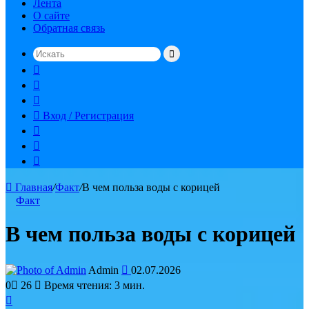
Лента
О сайте
Обратная связь
Искать
Switch
skin
Sidebar
Случайная
статья
Вход / Регистрация
RSS
vk.com
YouTube
Главная
/
Факт
/
В чем польза воды с корицей
Факт
В чем польза воды с корицей
Send
Admin
02.07.2026
an
0
26
Время чтения: 3 мин.
email