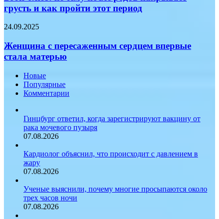
после
грусть и как пройти этот период
лишней
родов
возни
накрывает
Женщина
24.09.2025
грусть
с
и
пересаженным
Женщина с пересаженным сердцем впервые
как
сердцем
стала матерью
пройти
впервые
этот
стала
период
Новые
матерью
Популярные
Комментарии
Гинцбург ответил, когда зарегистрируют вакцину от
рака мочевого пузыря
07.08.2026
Кардиолог объяснил, что происходит с давлением в
жару
07.08.2026
Ученые выяснили, почему многие просыпаются около
трех часов ночи
07.08.2026