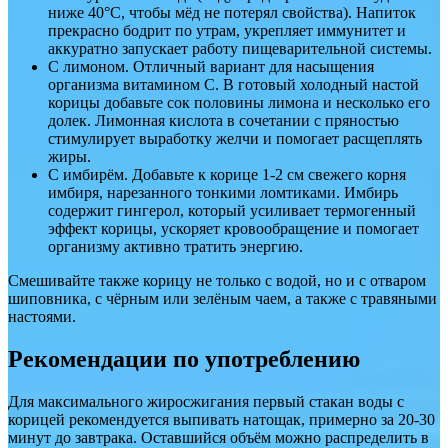
ниже 40°C, чтобы мёд не потерял свойства). Напиток
прекрасно бодрит по утрам, укрепляет иммунитет и
аккуратно запускает работу пищеварительной системы.
С лимоном. Отличный вариант для насыщения
организма витамином C. В готовый холодный настой
корицы добавьте сок половины лимона и несколько его
долек. Лимонная кислота в сочетании с пряностью
стимулирует выработку желчи и помогает расщеплять
жиры.
С имбирём. Добавьте к корице 1-2 см свежего корня
имбиря, нарезанного тонкими ломтиками. Имбирь
содержит гингерол, который усиливает термогенный
эффект корицы, ускоряет кровообращение и помогает
организму активно тратить энергию.
Смешивайте также корицу не только с водой, но и с отваром
шиповника, с чёрным или зелёным чаем, а также с травяными
настоями.
Рекомендации по употреблению
Для максимального жиросжигания первый стакан воды с
корицей рекомендуется выпивать натощак, примерно за 20-30
минут до завтрака. Оставшийся объём можно распределить в