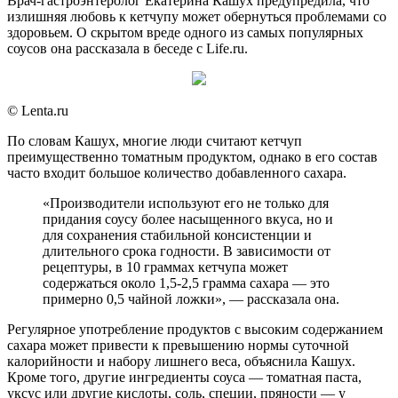
Врач-гастроэнтеролог Екатерина Кашух предупредила, что
излишняя любовь к кетчупу может обернуться проблемами со
здоровьем. О скрытом вреде одного из самых популярных
соусов она рассказала в беседе с Life.ru.
© Lenta.ru
По словам Кашух, многие люди считают кетчуп
преимущественно томатным продуктом, однако в его состав
часто входит большое количество добавленного сахара.
«Производители используют его не только для
придания соусу более насыщенного вкуса, но и
для сохранения стабильной консистенции и
длительного срока годности. В зависимости от
рецептуры, в 10 граммах кетчупа может
содержаться около 1,5-2,5 грамма сахара — это
примерно 0,5 чайной ложки», — рассказала она.
Регулярное употребление продуктов с высоким содержанием
сахара может привести к превышению нормы суточной
калорийности и набору лишнего веса, объяснила Кашух.
Кроме того, другие ингредиенты соуса — томатная паста,
уксус или другие кислоты, соль, специи, пряности — у