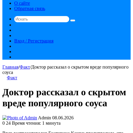
О сайте
Обратная связь
Искать
Switch
skin
Sidebar
Случайная
статья
Вход / Регистрация
RSS
vk.com
YouTube
Главная
/
Факт
/
Доктор рассказал о скрытом вреде популярного
соуса
Факт
Доктор рассказал о скрытом
вреде популярного соуса
Send
Admin
08.06.2026
an
0
24
Время чтения: 1 минута
email