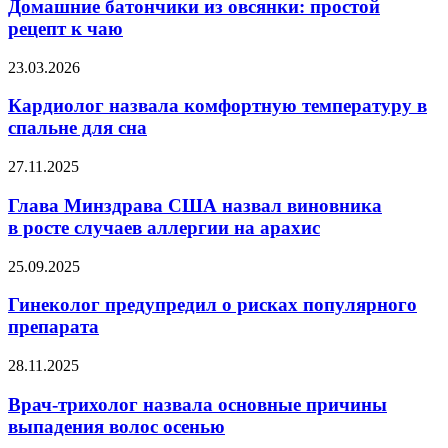
из
Домашние батончики из овсянки: простой
овсянки:
рецепт к чаю
простой
рецепт
Кардиолог
23.03.2026
к
назвала
чаю
комфортную
Кардиолог назвала комфортную температуру в
температуру
спальне для сна
в
спальне
Глава
27.11.2025
для
Минздрава
сна
США
Глава Минздрава США назвал виновника
назвал
в росте случаев аллергии на арахис
виновника
в росте
Гинеколог
25.09.2025
случаев
предупредил
аллергии
о
Гинеколог предупредил о рисках популярного
на арахис
рисках
препарата
популярного
препарата
Врач-
28.11.2025
трихолог
назвала
Врач-трихолог назвала основные причины
основные
выпадения волос осенью
причины