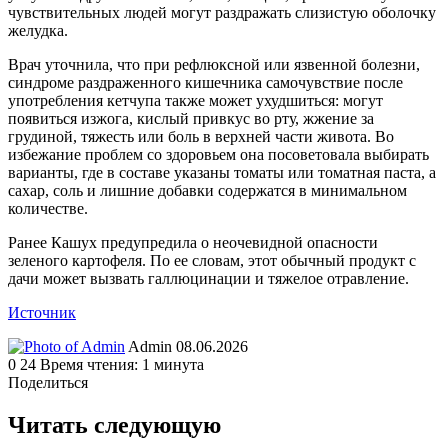
чувствительных людей могут раздражать слизистую оболочку
желудка.
Врач уточнила, что при рефлюксной или язвенной болезни,
синдроме раздраженного кишечника самочувствие после
употребления кетчупа также может ухудшиться: могут
появиться изжога, кислый привкус во рту, жжение за
грудиной, тяжесть или боль в верхней части живота. Во
избежание проблем со здоровьем она посоветовала выбирать
варианты, где в составе указаны томаты или томатная паста, а
сахар, соль и лишние добавки содержатся в минимальном
количестве.
Ранее Кашух предупредила о неочевидной опасности
зеленого картофеля. По ее словам, этот обычный продукт с
дачи может вызвать галлюцинации и тяжелое отравление.
Источник
Send
Admin
08.06.2026
an
0
24
Время чтения: 1 минута
email
Поделиться
Facebook
Twitter
LinkedIn
Tumblr
Reddit
Вконтакте
Одноклассники
Skype
WhatsApp
Telegram
Viber
Line
Поделиться
Печатать
через
Читать следующую
электронную