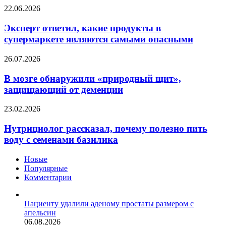
выпадения
Эксперт
22.06.2026
волос
ответил,
осенью
какие
Эксперт ответил, какие продукты в
продукты
супермаркете являются самыми опасными
в
супермаркете
В
26.07.2026
являются
мозге
самыми
обнаружили
В мозге обнаружили «природный щит»,
опасными
«природный
защищающий от деменции
щит»,
защищающий
Нутрициолог
23.02.2026
от
рассказал,
деменции
почему
Нутрициолог рассказал, почему полезно пить
полезно
воду с семенами базилика
пить
воду
Новые
с
Популярные
семенами
Комментарии
базилика
Пациенту удалили аденому простаты размером с
апельсин
06.08.2026