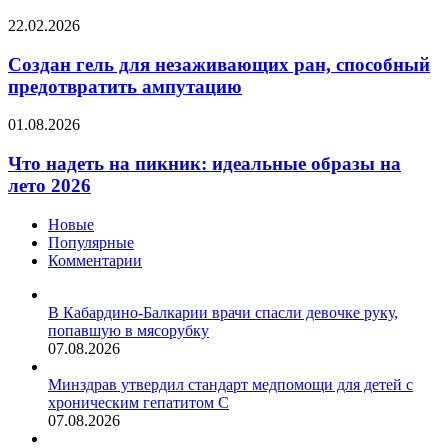
Создан
22.02.2026
гель
для
Создан гель для незаживающих ран, способный
незаживающих
предотвратить ампутацию
ран,
способный
Что
01.08.2026
предотвратить
надеть
ампутацию
на
Что надеть на пикник: идеальные образы на
пикник:
лето 2026
идеальные
образы
Новые
на
Популярные
лето
Комментарии
2026
В Кабардино-Балкарии врачи спасли девочке руку,
попавшую в мясорубку
07.08.2026
Минздрав утвердил стандарт медпомощи для детей с
хроническим гепатитом С
07.08.2026