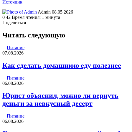
Источник
Send
Admin
08.05.2026
an
0
42
Время чтения: 1 минута
email
Поделиться
Facebook
Twitter
LinkedIn
Tumblr
Reddit
Вконтакте
Одноклассники
Skype
WhatsApp
Telegram
Viber
Line
Поделиться
Печатать
через
Читать следующую
электронную
почту
Питание
07.08.2026
Как сделать домашнюю еду полезнее
Питание
06.08.2026
Юрист объяснил, можно ли вернуть
деньги за невкусный десерт
Питание
06.08.2026