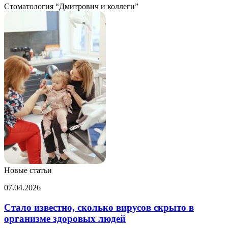
Стоматология “Дмитрович и коллеги”
Новые статьи
Стало
07.04.2026
известно,
сколько
Стало известно, сколько вирусов скрыто в
вирусов
организме здоровых людей
скрыто