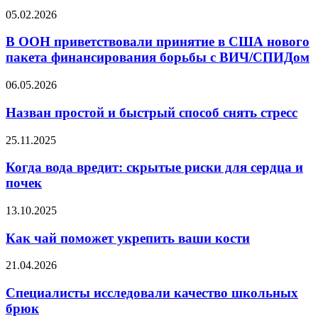
в
В
05.02.2026
организме
ООН
здоровых
приветствовали
В ООН приветствовали принятие в США нового
людей
принятие
пакета финансирования борьбы с ВИЧ/СПИДом
в
США
Назван
06.05.2026
нового
простой
пакета
и
Назван простой и быстрый способ снять стресс
финансирования
быстрый
борьбы
способ
Когда
25.11.2025
с
снять
вода
ВИЧ/
стресс
вредит:
Когда вода вредит: скрытые риски для сердца и
СПИДом
скрытые
почек
риски
для
Как
13.10.2025
сердца
чай
и
поможет
Как чай поможет укрепить ваши кости
почек
укрепить
ваши
Специалисты
21.04.2026
кости
исследовали
качество
Специалисты исследовали качество школьных
школьных
брюк
брюк