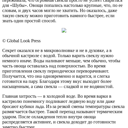
переживала, что огромная свекла просто не успеет свариться
для «Шубы». Овощи попались настолько крупные, что, по ее
словам, и двух часов могло не хватить. Но оказалось, даже
такую свеклу можно приготовить намного быстрее, если
знать один простой способ.
© Global Look Press
Секрет оказался не в микроволновке и не в духовке, а в
обычной кастрюле с водой. Только варить свеклу нужно
немного иначе. Воды наливают меньше, чем обычно, чтобы
часть овоща оставалась над поверхностью. Во время
приготовления свеклу периодически переворачивают.
Получается, что она одновременно и варится, и слегка
готовится на пару. Благодаря этому вкус выходит более
насыщенным, а сама свекла — сладкой и не водянистой.
Главная хитрость — в холодной воде. Во время варки в
кастрюлю понемногу подливают ледяную воду или даже
бросают кубики льда. Из-за резкой смены температуры свекла
размягчается быстрее. Такой перепад называют термическим
ударом. После охлаждения тепло внутри овоща
распределяется активнее, и свекла доходит до готовности
заметно быстрее.