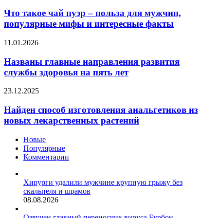
такое
атеросклероза
чай
Что такое чай пуэр – польза для мужчин,
пуэр
популярные мифы и интересные факты
–
польза
Названы
11.01.2026
для
главные
мужчин,
направления
Названы главные направления развития
популярные
развития
службы здоровья на пять лет
мифы
службы
и
здоровья
интересные
Найден
23.12.2025
на
факты
способ
пять
изготовления
Найден способ изготовления анальгетиков из
лет
анальгетиков
новых лекарственных растений
из
новых
Новые
лекарственных
Популярные
растений
Комментарии
Хирурги удалили мужчине крупную грыжу без
скальпеля и шрамов
08.08.2026
Озвучен главный переносчик вируса Бурбон