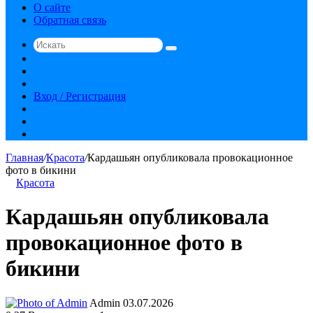
О сайте
Обратная связь
Искать
Switch
skin
Sidebar
Случайная
статья
Вход / Регистрация
RSS
vk.com
YouTube
Главная
/
Красота
/
Кардашьян опубликовала провокационное
фото в бикини
Красота
Кардашьян опубликовала
провокационное фото в
бикини
Send
Admin
03.07.2026