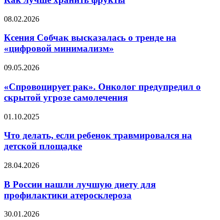
фрукты
Ксения
08.02.2026
Собчак
высказалась
Ксения Собчак высказалась о тренде на
о
«цифровой минимализм»
тренде
на
«Спровоцирует
09.05.2026
«цифровой
рак».
минимализм»
Онколог
«Спровоцирует рак». Онколог предупредил о
предупредил
скрытой угрозе самолечения
о
скрытой
Что
01.10.2025
угрозе
делать,
самолечения
если
Что делать, если ребенок травмировался на
ребенок
детской площадке
травмировался
на
В
28.04.2026
детской
России
площадке
нашли
В России нашли лучшую диету для
лучшую
профилактики атеросклероза
диету
для
Что
30.01.2026
профилактики