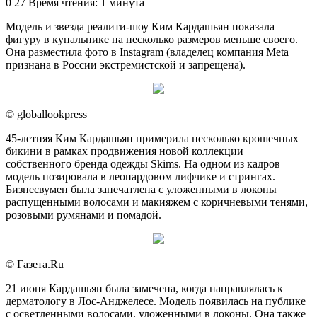
an
0
27
Время чтения: 1 минута
email
Модель и звезда реалити-шоу Ким Кардашьян показала
фигуру в купальнике на несколько размеров меньше своего.
Она разместила фото в Instagram (владелец компания Meta
признана в России экстремистской и запрещена).
© globallookpress
45-летняя Ким Кардашьян примерила несколько крошечных
бикини в рамках продвижения новой коллекции
собственного бренда одежды Skims. На одном из кадров
модель позировала в леопардовом лифчике и стрингах.
Бизнесвумен была запечатлена с уложенными в локоны
распущенными волосами и макияжем с коричневыми тенями,
розовыми румянами и помадой.
© Газета.Ru
21 июня Кардашьян была замечена, когда направлялась к
дерматологу в Лос-Анджелесе. Модель появилась на публике
с осветленными волосами, уложенными в локоны. Она также