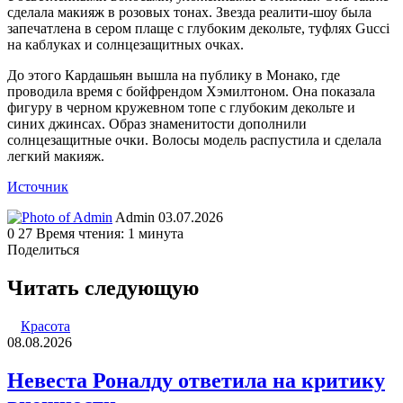
сделала макияж в розовых тонах. Звезда реалити-шоу была
запечатлена в сером плаще с глубоким декольте, туфлях Gucci
на каблуках и солнцезащитных очках.
До этого Кардашьян вышла на публику в Монако, где
проводила время с бойфрендом Хэмилтоном. Она показала
фигуру в черном кружевном топе с глубоким декольте и
синих джинсах. Образ знаменитости дополнили
солнцезащитные очки. Волосы модель распустила и сделала
легкий макияж.
Источник
Send
Admin
03.07.2026
an
0
27
Время чтения: 1 минута
email
Поделиться
Facebook
Twitter
LinkedIn
Tumblr
Reddit
Вконтакте
Одноклассники
Skype
WhatsApp
Telegram
Viber
Line
Поделиться
Печатать
через
Читать следующую
электронную
почту
Красота
08.08.2026
Невеста Роналду ответила на критику