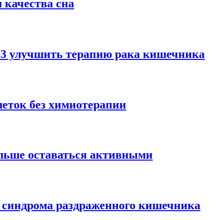
 качества сна
D3 улучшить терапию рака кишечника
леток без химиотерапии
ольше оставаться активными
 синдрома раздраженного кишечника