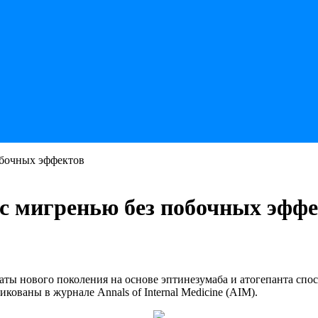
обочных эффектов
 с мигренью без побочных эфф
аты нового поколения на основе эптинезумаба и атогепанта спо
кованы в журнале Annals of Internal Medicine (AIM).