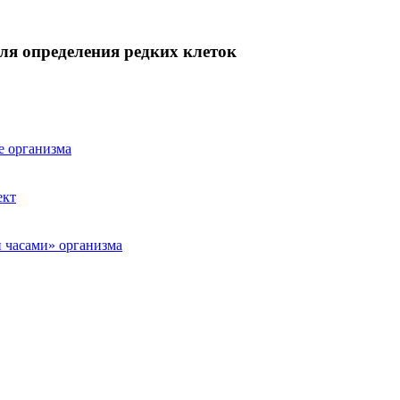
ля определения редких клеток
е организма
ект
 часами» организма