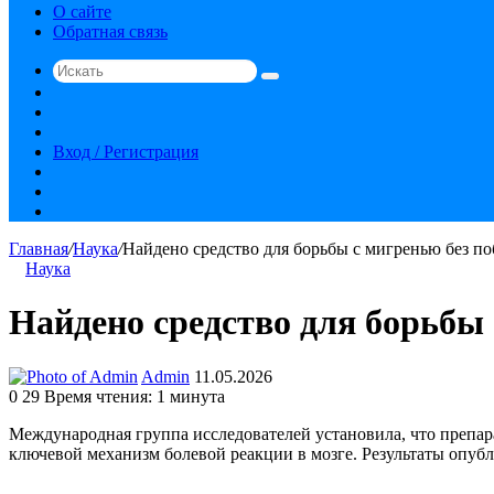
О сайте
Обратная связь
Искать
Switch
skin
Sidebar
Случайная
статья
Вход / Регистрация
RSS
vk.com
YouTube
Главная
/
Наука
/
Найдено средство для борьбы с мигренью без п
Наука
Найдено средство для борьбы
Send
Admin
11.05.2026
an
0
29
Время чтения: 1 минута
email
Международная группа исследователей установила, что препар
ключевой механизм болевой реакции в мозге. Результаты опубли