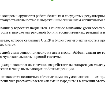
и котором нарушается работа болевых и сосудистых регуляторн
 светочувствительностью и выраженным снижением когнитивной 
ований у взрослых пациентов. Основное внимание уделялось те
 роль в запуске мигренозной боли и воспалительных реакций в 
тело, которое связывает CGRP и блокирует его активность в кр
ых клеток.
 дней с мигренью примерно на два в месяц. Эффект связан не то
ю чувствительность нервной системы.
ходов является их точечное воздействие на конкретную молеку
ессов и чаще вызывающих побочные реакции.
ы не являются полностью «безопасными по умолчанию» — их при
рени уже рассматривается как смена парадигмы в лечении этого