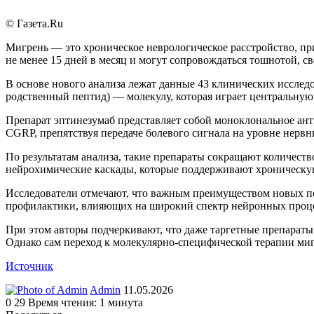
© Газета.Ru
Мигрень — это хроническое неврологическое расстройство, пр
не менее 15 дней в месяц и могут сопровождаться тошнотой,
В основе нового анализа лежат данные 43 клинических исслед
родственный пептид) — молекулу, которая играет центральную
Препарат эптинезумаб представляет собой моноклональное анти
CGRP, препятствуя передаче болевого сигнала на уровне нервн
По результатам анализа, такие препараты сокращают количество
нейрохимические каскады, которые поддерживают хроническу
Исследователи отмечают, что важным преимуществом новых под
профилактики, влияющих на широкий спектр нейронных проц
При этом авторы подчеркивают, что даже таргетные препарат
Однако сам переход к молекулярно-специфической терапии миг
Источник
Send
Admin
11.05.2026
an
0
29
Время чтения: 1 минута