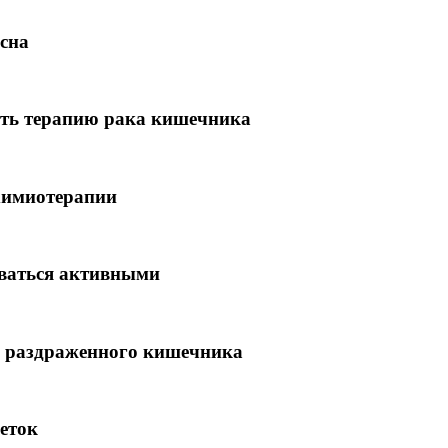
сна
ть терапию рака кишечника
химиотерапии
аваться активными
 раздраженного кишечника
еток