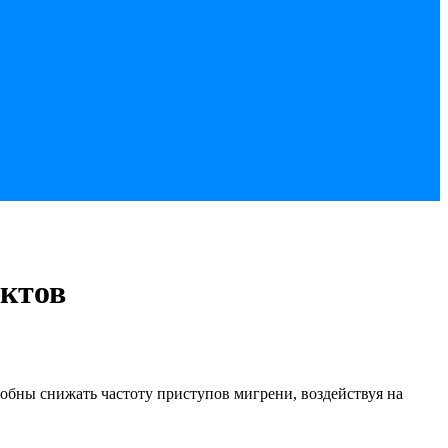
ектов
собны снижать частоту приступов мигрени, воздействуя на