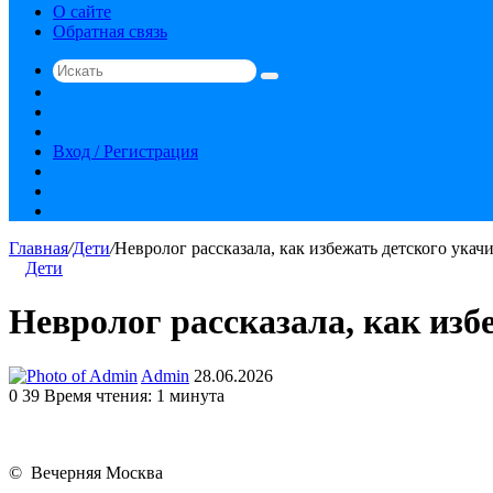
О сайте
Обратная связь
Искать
Switch
skin
Sidebar
Случайная
статья
Вход / Регистрация
RSS
vk.com
YouTube
Главная
/
Дети
/
Невролог рассказала, как избежать детского ука
Дети
Невролог рассказала, как изб
Send
Admin
28.06.2026
an
0
39
Время чтения: 1 минута
email
© Вечерняя Москва