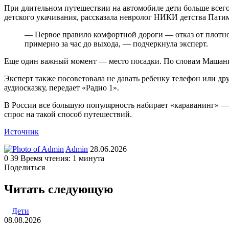
При длительном путешествии на автомобиле дети больше всего
детского укачивания, рассказала невролог НИКИ детства Пати
— Первое правило комфортной дороги — отказ от плотно
примерно за час до выхода, — подчеркнула эксперт.
Еще один важный момент — место посадки. По словам Машаннае
Эксперт также посоветовала не давать ребенку телефон или др
аудиосказку, передает «Радио 1».
В России все большую популярность набирает «караванинг» —
спрос на такой способ путешествий.
Источник
Send
Admin
28.06.2026
an
0
39
Время чтения: 1 минута
email
Поделиться
Facebook
Twitter
LinkedIn
Tumblr
Reddit
Вконтакте
Одноклассники
Skype
WhatsApp
Telegram
Viber
Line
Поделиться
Печатать
через
Читать следующую
электронную
почту
Дети
08.08.2026