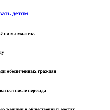
вать детям
ГЭ по математике
ду
еди обеспеченных граждан
аться после переезда
дью женщин в общественных местах