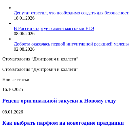
Закрыть
Депутат ответил, что необходимо создать для безопасност
18.01.2026
В России стартует самый массовый ЕГЭ
08.06.2026
Доброта оказалась первой интуитивной реакцией малень
02.08.2026
Стоматология “Дмитрович и коллеги”
Стоматология “Дмитрович и коллеги”
Новые статьи
Рецепт
16.10.2025
оригинальной
закуски
Рецепт оригинальной закуски к Новому году
к
Новому
Как
08.01.2026
году
выбрать
парфюм
Как выбрать парфюм на новогодние праздники
на