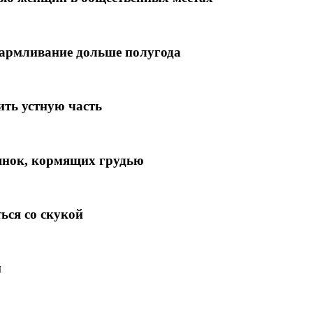
кармливание дольше полугода
ить устную часть
иянок, кормящих грудью
ься со скукой
м