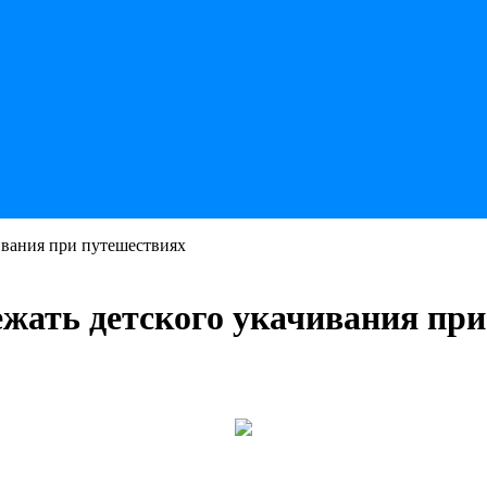
чивания при путешествиях
ежать детского укачивания пр