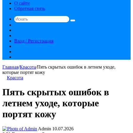
О сайте
Обратная связь
Искать
Switch
skin
Sidebar
Случайная
статья
Вход / Регистрация
RSS
vk.com
YouTube
Главная
/
Красота
/
Пять скрытых ошибок в летнем уходе,
которые портят кожу
Красота
Пять скрытых ошибок в
летнем уходе, которые
портят кожу
Send
Admin
10.07.2026