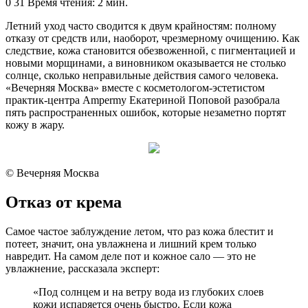
an
0
31
Время чтения: 2 мин.
email
Летний уход часто сводится к двум крайностям: полному
отказу от средств или, наоборот, чрезмерному очищению. Как
следствие, кожа становится обезвоженной, с пигментацией и
новыми морщинами, а виновником оказывается не столько
солнце, сколько неправильные действия самого человека.
«Вечерняя Москва» вместе с косметологом-эстетистом
практик-центра Ampermy Екатериной Поповой разобрала
пять распространенных ошибок, которые незаметно портят
кожу в жару.
© Вечерняя Москва
Отказ от крема
Самое частое заблуждение летом, что раз кожа блестит и
потеет, значит, она увлажнена и лишний крем только
навредит. На самом деле пот и кожное сало — это не
увлажнение, рассказала эксперт:
«Под солнцем и на ветру вода из глубоких слоев
кожи испаряется очень быстро. Если кожа