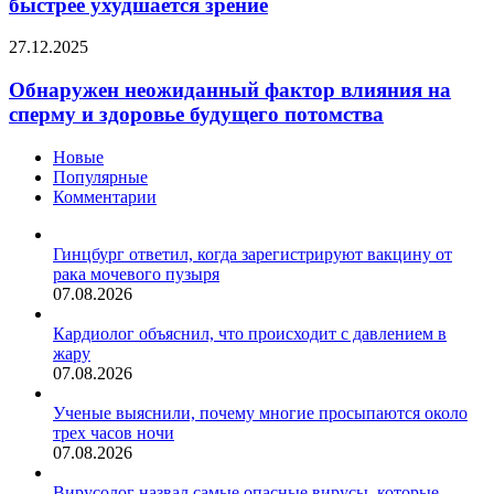
быстрее ухудшается зрение
климате
быстрее
Обнаружен
27.12.2025
ухудшается
неожиданный
зрение
фактор
Обнаружен неожиданный фактор влияния на
влияния
сперму и здоровье будущего потомства
на
сперму
Новые
и
Популярные
здоровье
Комментарии
будущего
потомства
Гинцбург ответил, когда зарегистрируют вакцину от
рака мочевого пузыря
07.08.2026
Кардиолог объяснил, что происходит с давлением в
жару
07.08.2026
Ученые выяснили, почему многие просыпаются около
трех часов ночи
07.08.2026
Вирусолог назвал самые опасные вирусы, которые