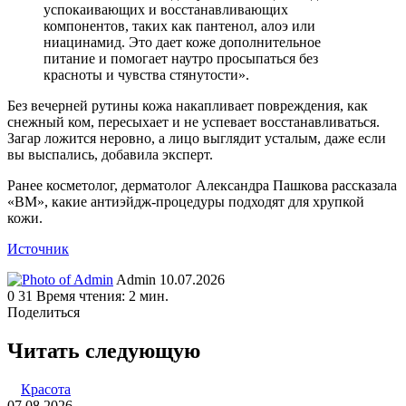
успокаивающих и восстанавливающих
компонентов, таких как пантенол, алоэ или
ниацинамид. Это дает коже дополнительное
питание и помогает наутро просыпаться без
красноты и чувства стянутости».
Без вечерней рутины кожа накапливает повреждения, как
снежный ком, пересыхает и не успевает восстанавливаться.
Загар ложится неровно, а лицо выглядит усталым, даже если
вы выспались, добавила эксперт.
Ранее косметолог, дерматолог Александра Пашкова рассказала
«ВМ», какие антиэйдж-процедуры подходят для хрупкой
кожи.
Источник
Send
Admin
10.07.2026
an
0
31
Время чтения: 2 мин.
email
Поделиться
Facebook
Twitter
LinkedIn
Tumblr
Reddit
Вконтакте
Одноклассники
Skype
WhatsApp
Telegram
Viber
Line
Поделиться
Печатать
через
Читать следующую
электронную
почту
Красота
07.08.2026