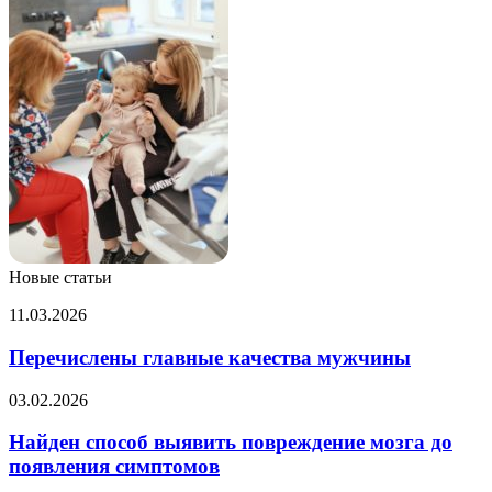
Новые статьи
Перечислены
11.03.2026
главные
качества
Перечислены главные качества мужчины
мужчины
Найден
03.02.2026
способ
выявить
Найден способ выявить повреждение мозга до
повреждение
появления симптомов
мозга