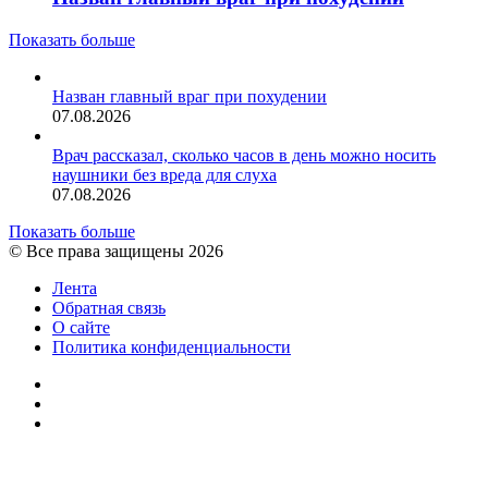
Показать больше
Назван главный враг при похудении
07.08.2026
Врач рассказал, сколько часов в день можно носить
наушники без вреда для слуха
07.08.2026
Показать больше
© Все права защищены 2026
Лента
Обратная связь
О сайте
Политика конфиденциальности
YouTube
vk.com
RSS
Facebook
Twitter
WhatsApp
Telegram
Кнопка
«Наверх»