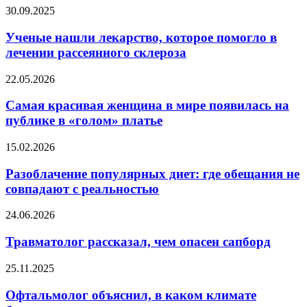
до
Ученые
30.09.2025
появления
нашли
симптомов
лекарство,
Ученые нашли лекарство, которое помогло в
которое
лечении рассеянного склероза
помогло
в
Самая
22.05.2026
лечении
красивая
рассеянного
женщина
Самая красивая женщина в мире появилась на
склероза
в
публике в «голом» платье
мире
появилась
Разоблачение
15.02.2026
на
популярных
публике
диет:
Разоблачение популярных диет: где обещания не
в
где
совпадают с реальностью
«голом»
обещания
платье
не
Травматолог
24.06.2026
совпадают
рассказал,
с
чем
Травматолог рассказал, чем опасен сапборд
реальностью
опасен
сапборд
Офтальмолог
25.11.2025
объяснил,
в
Офтальмолог объяснил, в каком климате
каком