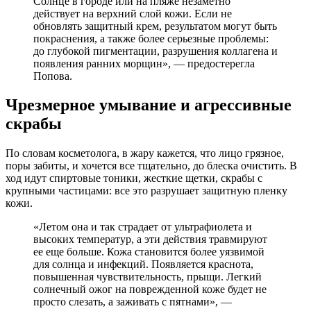
Солнце в городе или на пляже незаметно
действует на верхний слой кожи. Если не
обновлять защитный крем, результатом могут быть
покраснения, а также более серьезные проблемы:
до глубокой пигментации, разрушения коллагена и
появления ранних морщин», — предостерегла
Попова.
Чрезмерное умывание и агрессивные
скрабы
По словам косметолога, в жару кажется, что лицо грязное,
поры забиты, и хочется все тщательно, до блеска очистить. В
ход идут спиртовые тоники, жесткие щетки, скрабы с
крупными частицами: все это разрушает защитную пленку
кожи.
«Летом она и так страдает от ультрафиолета и
высоких температур, а эти действия травмируют
ее еще больше. Кожа становится более уязвимой
для солнца и инфекций. Появляется краснота,
повышенная чувствительность, прыщи. Легкий
солнечный ожог на поврежденной коже будет не
просто слезать, а заживать с пятнами», —