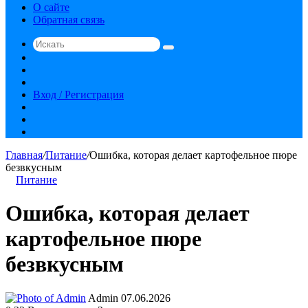
О сайте
Обратная связь
Искать
Switch
skin
Sidebar
Случайная
статья
Вход / Регистрация
RSS
vk.com
YouTube
Главная
/
Питание
/
Ошибка, которая делает картофельное пюре
безвкусным
Питание
Ошибка, которая делает
картофельное пюре
безвкусным
Send
Admin
07.06.2026