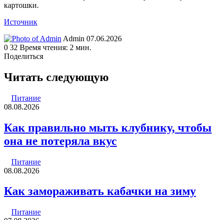
картошки.
Источник
Send
Admin
07.06.2026
an
0
32
Время чтения: 2 мин.
email
Поделиться
Facebook
Twitter
LinkedIn
Tumblr
Reddit
Вконтакте
Одноклассники
Skype
WhatsApp
Telegram
Viber
Line
Поделиться
Печатать
через
Читать следующую
электронную
почту
Питание
08.08.2026
Как правильно мыть клубнику, чтобы
она не потеряла вкус
Питание
08.08.2026
Как замораживать кабачки на зиму
Питание