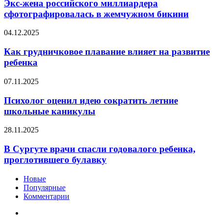
российского
Экс-жена российского миллиардера
своего
миллиардера
сфотографировалась в жемчужном бикини
гардероба
сфотографировалась
в
Как
04.12.2025
жемчужном
грудничковое
бикини
плавание
Как грудничковое плавание влияет на развитие
влияет
ребенка
на
развитие
Психолог
07.11.2025
ребенка
оценил
идею
Психолог оценил идею сократить летние
сократить
школьные каникулы
летние
школьные
В
28.11.2025
каникулы
Сургуте
врачи
В Сургуте врачи спасли годовалого ребенка,
спасли
проглотившего булавку
годовалого
ребенка,
Новые
проглотившего
Популярные
булавку
Комментарии