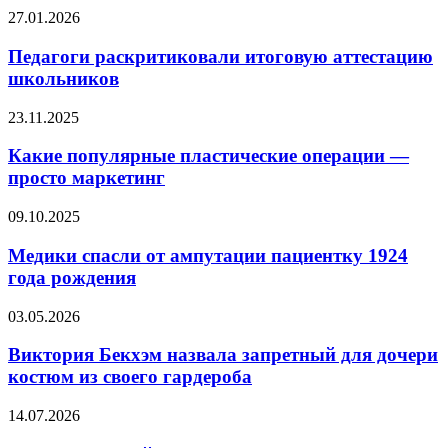
Педагоги
27.01.2026
раскритиковали
итоговую
Педагоги раскритиковали итоговую аттестацию
аттестацию
школьников
школьников
Какие
23.11.2025
популярные
пластические
Какие популярные пластические операции —
операции
просто маркетинг
—
просто
Медики
09.10.2025
маркетинг
спасли
от
Медики спасли от ампутации пациентку 1924
ампутации
года рождения
пациентку
1924
Виктория
03.05.2026
года
Бекхэм
рождения
назвала
Виктория Бекхэм назвала запретный для дочери
запретный
костюм из своего гардероба
для
дочери
Экс-
14.07.2026
костюм
жена
из