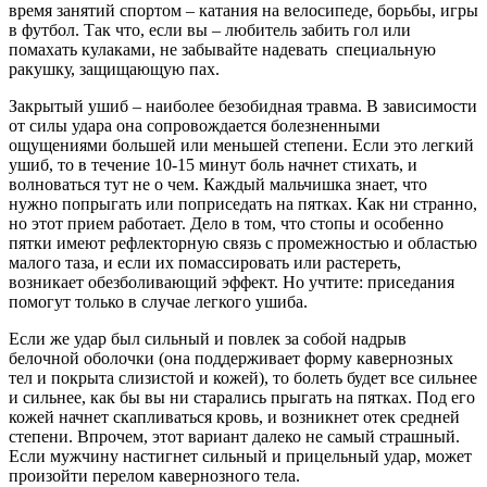
время занятий спортом – катания на велосипеде, борьбы, игры
в футбол. Так что, если вы – любитель забить гол или
помахать кулаками, не забывайте надевать специальную
ракушку, защищающую пах.
Закрытый ушиб – наиболее безобидная травма. В зависимости
от силы удара она сопровождается болезненными
ощущениями большей или меньшей степени. Если это легкий
ушиб, то в течение 10-15 минут боль начнет стихать, и
волноваться тут не о чем. Каждый мальчишка знает, что
нужно попрыгать или поприседать на пятках. Как ни странно,
но этот прием работает. Дело в том, что стопы и особенно
пятки имеют рефлекторную связь с промежностью и областью
малого таза, и если их помассировать или растереть,
возникает обезболивающий эффект. Но учтите: приседания
помогут только в случае легкого ушиба.
Если же удар был сильный и повлек за собой надрыв
белочной оболочки (она поддерживает форму кавернозных
тел и покрыта слизистой и кожей), то болеть будет все сильнее
и сильнее, как бы вы ни старались прыгать на пятках. Под его
кожей начнет скапливаться кровь, и возникнет отек средней
степени. Впрочем, этот вариант далеко не самый страшный.
Если мужчину настигнет сильный и прицельный удар, может
произойти перелом кавернозного тела.