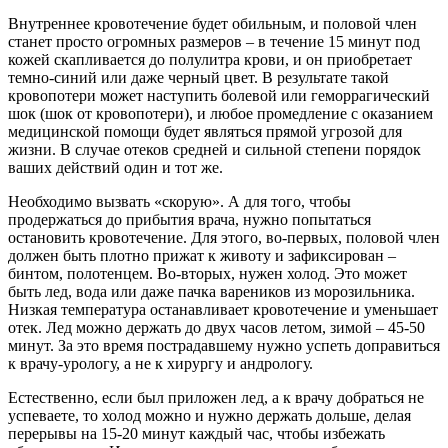
Внутреннее кровотечение будет обильным, и половой член
станет просто огромных размеров – в течение 15 минут под
кожей скапливается до полулитра крови, и он приобретает
темно-синий или даже черный цвет. В результате такой
кровопотери может наступить болевой или геморрагический
шок (шок от кровопотери), и любое промедление с оказанием
медицинской помощи будет являться прямой угрозой для
жизни. В случае отеков средней и сильной степени порядок
ваших действий один и тот же.
Необходимо вызвать «скорую». А для того, чтобы
продержаться до прибытия врача, нужно попытаться
остановить кровотечение. Для этого, во-первых, половой член
должен быть плотно прижат к животу и зафиксирован –
бинтом, полотенцем. Во-вторых, нужен холод. Это может
быть лед, вода или даже пачка вареников из морозильника.
Низкая температура останавливает кровотечение и уменьшает
отек. Лед можно держать до двух часов летом, зимой – 45-50
минут. За это время пострадавшему нужно успеть доправиться
к врачу-урологу, а не к хирургу и андрологу.
Естественно, если был приложен лед, а к врачу добраться не
успеваете, то холод можно и нужно держать дольше, делая
перерывы на 15-20 минут каждый час, чтобы избежать