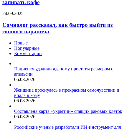
запивать кофе
нельзя
запивать
Сомнолог
24.09.2025
кофе
рассказал,
как
Сомнолог рассказал, как быстро выйти из
быстро
сонного паралича
выйти
из
Новые
сонного
Популярные
паралича
Комментарии
Пациенту удалили аденому простаты размером с
апельсин
06.08.2026
Женщина проснулась в прекрасном самочувствии и
впала в кому
06.08.2026
Составлена карта «укрытий» спящих раковых клеток
06.08.2026
Российские ученые разработали ИИ-инструмент для