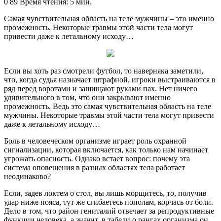
an
0
89
Время чтения: 5 мин.
email
Самая чувствительная область на теле мужчины – это именно
промежность. Некоторые травмы этой части тела могут
привести даже к летальному исходу…
Если вы хоть раз смотрели футбол, то наверняка заметили,
что, когда судья назначает штрафной, игроки выстраиваются в
ряд
перед воротами и защищают руками пах. Нет ничего
удивительного в том, что они закрывают именно
промежность. Ведь это самая чувствительная область на теле
мужчины. Некоторые травмы этой части тела могут привести
даже к летальному исходу…
Боль в человеческом организме играет роль охранной
сигнализации, которая включается, как только нам начинает
угрожать опасность. Однако встает вопрос: почему эта
система оповещения в разных областях тела работает
неодинаково?
Если, задев локтем о стол, вы лишь морщитесь, то, получив
удар ниже пояса, тут же сгибаетесь пополам, корчась от боли.
Дело в том, что район гениталий отвечает за репродуктивные
функции человека, а значит, в табели о рангах организма он