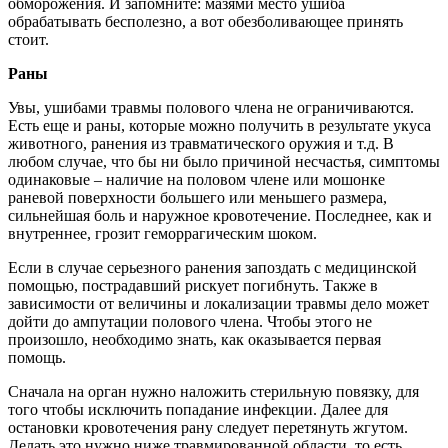
обморожения. И запомните: мазями место ушиба
обрабатывать бесполезно, а вот обезболивающее принять
стоит.
Раны
Увы, ушибами травмы полового члена не ограничиваются.
Есть еще и раны, которые можно получить в результате укуса
животного, ранения из травматического оружия и т.д. В
любом случае, что бы ни было причиной несчастья, симптомы
одинаковые – наличие на половом члене или мошонке
раневой поверхности большего или меньшего размера,
сильнейшая боль и наружное кровотечение. Последнее, как и
внутреннее, грозит геморрагическим шоком.
Если в случае серьезного ранения запоздать с медицинской
помощью, пострадавший рискует погибнуть. Также в
зависимости от величины и локализации травмы дело может
дойти до ампутации полового члена. Чтобы этого не
произошло, необходимо знать, как оказывается первая
помощь.
Сначала на орган нужно наложить стерильную повязку, для
того чтобы исключить попадание инфекции. Далее для
остановки кровотечения рану следует перетянуть жгутом.
Делать это нужно ниже травмированной области, то есть