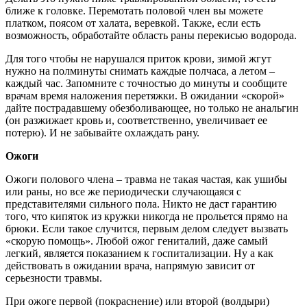
ближе к головке. Перемотать половой член вы можете
платком, поясом от халата, веревкой. Также, если есть
возможность, обработайте область раны перекисью водорода.
Для того чтобы не нарушался приток крови, зимой жгут
нужно на полминуты снимать каждые полчаса, а летом –
каждый час. Запомните с точностью до минуты и сообщите
врачам время наложения перетяжки. В ожидании «скорой»
дайте пострадавшему обезболивающее, но только не анальгин
(он разжижает кровь и, соответственно, увеличивает ее
потерю). И не забывайте охлаждать рану.
Ожоги
Ожоги полового члена – травма не такая частая, как ушибы
или раны, но все же периодически случающаяся с
представителями сильного пола. Никто не даст гарантию
того, что кипяток из кружки никогда не прольется прямо на
брюки. Если такое случится, первым делом следует вызвать
«скорую помощь». Любой ожог гениталий, даже самый
легкий, является показанием к госпитализации. Ну а как
действовать в ожидании врача, напрямую зависит от
серьезности травмы.
При ожоге первой (покраснение) или второй (волдыри)