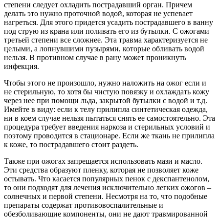
степени следует охладить пострадавший орган. Причем
делать это нужно проточной водой, которая не успевает
нагреться. Для этого придется усадить пострадавшего в ванну
под струю из крана или поливать его из бутылки. С ожогами
третьей степени все сложнее. Эта травма характеризуется не
целыми, а лопнувшими пузырями, которые обливать водой
нельзя. В противном случае в рану может проникнуть
инфекция.
Чтобы этого не произошло, нужно наложить на ожог если и
не стерильную, то хотя бы чистую повязку и охлаждать кожу
через нее при помощи льда, закрытой бутылки с водой и т.д.
Имейте в виду: если к телу прилипла синтетическая одежда,
ни в коем случае нельзя пытаться снять ее самостоятельно. Эта
процедура требует введения наркоза и стерильных условий и
поэтому проводится в стационаре. Если же ткань не прилипла
к коже, то пострадавшего стоит раздеть.
Также при ожогах запрещается использовать мази и масло.
Эти средства образуют пленку, которая не позволяет коже
остывать. Что касается популярных пенок с декспантенолом,
то они подходят для лечения исключительно легких ожогов –
солнечных и первой степени. Несмотря на то, что подобные
препараты содержат противовоспалительные и
обезболивающие компоненты, они не дают травмированной