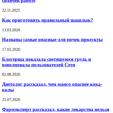
сидячей работе
при
сидячей
Как
22.11.2025
работе
приготовить
правильный
Как приготовить правильный шашлык?
шашлык?
Названы
13.03.2026
самые
опасные
Названы самые опасные для почек продукты
для
почек
Блогерша
17.02.2026
продукты
показала
светящуюся
Блогерша показала светящуюся грудь и
грудь
взволновала пользователей Сети
и
взволновала
Диетолог
02.08.2026
пользователей
рассказал,
Сети
чем
Диетолог рассказал, чем манго опаснее кока-
манго
колы
опаснее
кока-
Фармэксперт
25.07.2026
колы
рассказал,
какие
Фармэксперт рассказал, какие лекарства нельзя
лекарства