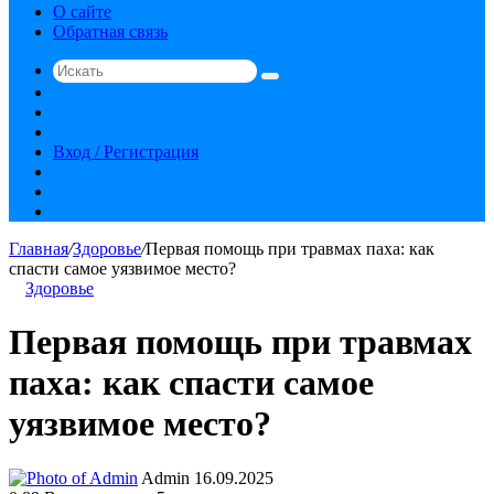
О сайте
Обратная связь
Искать
Switch
skin
Sidebar
Случайная
статья
Вход / Регистрация
RSS
vk.com
YouTube
Главная
/
Здоровье
/
Первая помощь при травмах паха: как
спасти самое уязвимое место?
Здоровье
Первая помощь при травмах
паха: как спасти самое
уязвимое место?
Send
Admin
16.09.2025