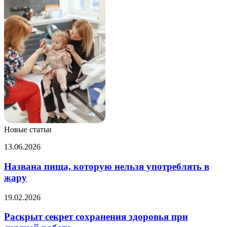
Новые статьи
Названа
13.06.2026
пища,
которую
Названа пища, которую нельзя употреблять в
нельзя
жару
употреблять
в
Раскрыт
19.02.2026
жару
секрет
сохранения
Раскрыт секрет сохранения здоровья при
здоровья