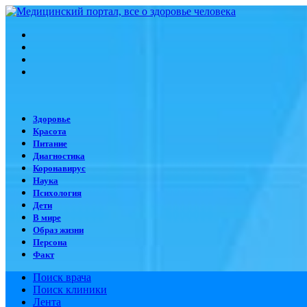
Меню
Искать
Switch
skin
Войти
Здоровье
Красота
Питание
Диагностика
Коронавирус
Наука
Психология
Дети
В мире
Образ жизни
Персона
Факт
Поиск врача
Поиск клиники
Лента