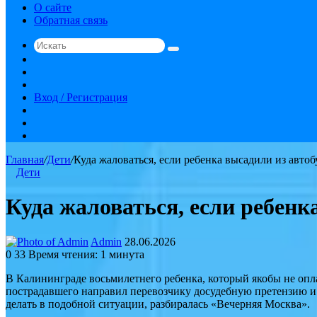
О сайте
Обратная связь
Искать
Switch
skin
Sidebar
Случайная
статья
Вход / Регистрация
RSS
vk.com
YouTube
Главная
/
Дети
/
Куда жаловаться, если ребенка высадили из автоб
Дети
Куда жаловаться, если ребенк
Send
Admin
28.06.2026
an
0
33
Время чтения: 1 минута
email
В Калининграде восьмилетнего ребенка, который якобы не опла
пострадавшего направил перевозчику досудебную претензию и
делать в подобной ситуации, разбиралась «Вечерняя Москва».