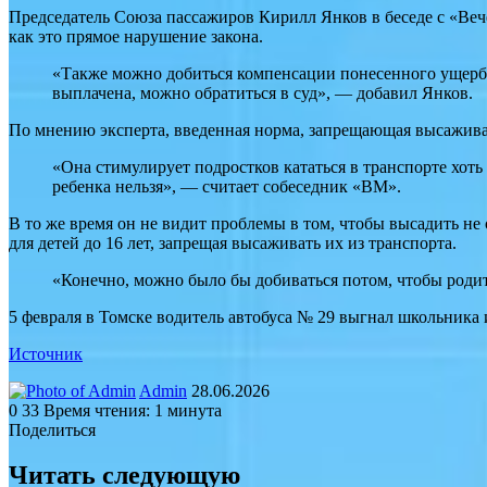
Председатель Союза пассажиров Кирилл Янков в беседе с «Веч
как это прямое нарушение закона.
«Также можно добиться компенсации понесенного ущерба,
выплачена, можно обратиться в суд», — добавил Янков.
По мнению эксперта, введенная норма, запрещающая высажива
«Она стимулирует подростков кататься в транспорте хоть
ребенка нельзя», — считает собеседник «ВМ».
В то же время он не видит проблемы в том, чтобы высадить не
для детей до 16 лет, запрещая высаживать их из транспорта.
«Конечно, можно было бы добиваться потом, чтобы родит
5 февраля в Томске водитель автобуса № 29 выгнал школьника из
Источник
Send
Admin
28.06.2026
an
0
33
Время чтения: 1 минута
email
Поделиться
Facebook
Twitter
LinkedIn
Tumblr
Reddit
Вконтакте
Одноклассники
Skype
WhatsApp
Telegram
Viber
Line
Поделиться
Печатать
через
Читать следующую