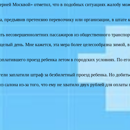
ерней Москвой» отметил, что в подобных ситуациях жалобу можн
 предъявив претензию перевозчику или организации, в штате ко
ть несовершеннолетних пассажиров из общественного транспор
 целый день. Мне кажется, эта мера более целесообразна зимой, 
 оплатившего проезд ребенка летом в городских условиях. По ег
ели заплатили штраф за безбилетный проезд ребенка. Но добить
 салона из-за того, что ему не хватило двух рублей для оплаты 