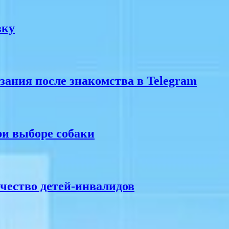
вку
азания после знакомства в Telegram
ри выборе собаки
ичество детей-инвалидов