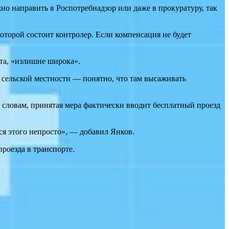
о направить в Роспотребнадзор или даже в прокуратуру, так
торой состоит контролер. Если компенсация не будет
та, «излишне широка».
в сельской местности — понятно, что там высаживать
о словам, принятая мера фактически вводит бесплатный проезд
ся этого непросто», — добавил Янков.
проезда в транспорте.