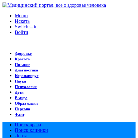
Меню
Искать
Switch skin
Войти
Здоровье
Красота
Питание
Диагностика
Коронавирус
Наука
Психология
Дети
В мире
Образ жизни
Персона
Факт
Поиск врача
Поиск клиники
Лента