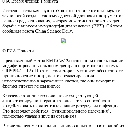
0
66
Время чтения: 1 минута
Исследовательская группа Уханьского университета науки и
технологий создала систему адресной доставки инструментов
генного редактирования, которая может использоваться для
борьбы с вирусом иммунодефицита человека (ВИЧ). Об этом
сообщила газета China Science Daily.
© РИА Новости
Предложенный метод EMT-Cas12a основан на использовании
модифицированных экзосом для транспортировки системы
CRISPR-Cas12a. По замыслу авторов, механизм обеспечивает
проникновение инструментов редактирования
непосредственно в зараженные клетки, где они находят и
фрагментируют геном вируса.
Ключевое отличие технологии от существующей
антиретровирусной терапии заключается в способности
воздействовать на латентные спящие резервуары инфекции.
Это позволяет добиться "функционального излечения",
полностью удаляя вирус из организма.
В ходе экспериментов на инфицированных мышах в одной из