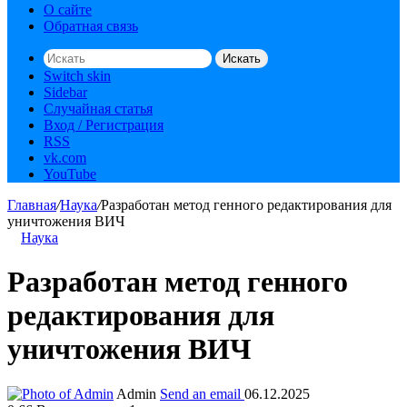
О сайте
Обратная связь
Искать
Switch skin
Sidebar
Случайная статья
Вход / Регистрация
RSS
vk.com
YouTube
Главная
/
Наука
/
Разработан метод генного редактирования для
уничтожения ВИЧ
Наука
Разработан метод генного
редактирования для
уничтожения ВИЧ
Admin
Send an email
06.12.2025