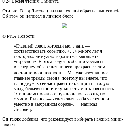
an
0
24
Время чтения: 1 минута
email
Стилист Влад Лисовец назвал лучший образ на выпускной.
Об этом он написал в личном блоге.
© РИА Новости
«Главный совет, который могу дать —
соответствовать событию. <…> Много лет я
повторяю: не нужно торопиться выглядеть
«взрослой». В этом году я особенно убежден —
в вечернем образе нет ничего прекраснее, чем
достоинство и нежность. Мы уже изучили все
главные тренды сезона, поэтому вы знаете, что
на подиумах сейчас правят тенденции на голую
моду, бельевую эстетику, корсеты и откровенность.
Эти приемы можно и нужно использовать, но
с умом. Главное — чувствовать себя уверенно и
уместно в выбранном образе», — написал
Лисовец.
Он также добавил, что рекомендует выбирать нежные мини-
платья.