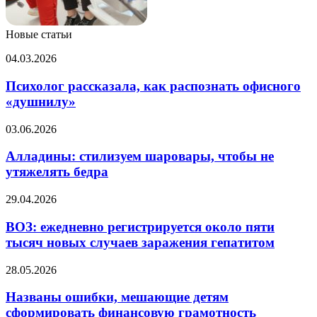
Новые статьи
Психолог
04.03.2026
рассказала,
как
Психолог рассказала, как распознать офисного
распознать
«душнилу»
офисного
«душнилу»
Алладины:
03.06.2026
стилизуем
шаровары,
Алладины: стилизуем шаровары, чтобы не
чтобы
утяжелять бедра
не
утяжелять
ВОЗ:
29.04.2026
бедра
ежедневно
регистрируется
ВОЗ: ежедневно регистрируется около пяти
около
тысяч новых случаев заражения гепатитом
пяти
тысяч
Названы
28.05.2026
новых
ошибки,
случаев
мешающие
Названы ошибки, мешающие детям
заражения
детям
сформировать финансовую грамотность
гепатитом