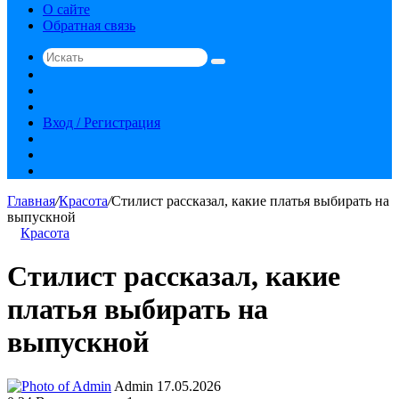
О сайте
Обратная связь
Искать
Switch
skin
Sidebar
Случайная
статья
Вход / Регистрация
RSS
vk.com
YouTube
Главная
/
Красота
/
Стилист рассказал, какие платья выбирать на
выпускной
Красота
Стилист рассказал, какие
платья выбирать на
выпускной
Send
Admin
17.05.2026