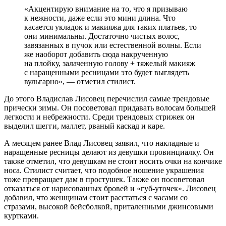
«Акцентирую внимание на то, что я призываю
к нежности, даже если это мини длина. Что
касается укладок и макияжа для таких платьев, то
они минимальны. Достаточно чистых волос,
завязанных в пучок или естественной волны. Если
же наоборот добавить сюда накрученную
на плойку, залаченную голову + тяжелый макияж
с наращенными ресницами это будет выглядеть
вульгарно», — отметил стилист.
До этого Владислав Лисовец перечислил самые трендовые
прически зимы. Он посоветовал придавать волосам большей
легкости и небрежности. Среди трендовых стрижек он
выделил шегги, маллет, рваный каскад и каре.
А месяцем ранее Влад Лисовец заявил, что накладные и
наращенные ресницы делают из девушки провинциалку. Он
также отметил, что девушкам не стоит носить очки на кончике
носа. Стилист считает, что подобное ношение украшения
тоже превращает дам в простушек. Также он посоветовал
отказаться от нарисованных бровей и «губ-уточек». Лисовец
добавил, что женщинам стоит расстаться с часами со
стразами, высокой бейсболкой, приталенными джинсовыми
куртками.