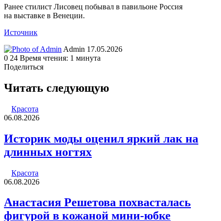
Ранее стилист Лисовец побывал в павильоне Россия
на выставке в Венеции.
Источник
Send
Admin
17.05.2026
an
0
24
Время чтения: 1 минута
email
Поделиться
Facebook
Twitter
LinkedIn
Tumblr
Reddit
Вконтакте
Одноклассники
Skype
WhatsApp
Telegram
Viber
Line
Поделиться
Печатать
через
Читать следующую
электронную
почту
Красота
06.08.2026
Историк моды оценил яркий лак на
длинных ногтях
Красота
06.08.2026
Анастасия Решетова похвасталась
фигурой в кожаной мини-юбке