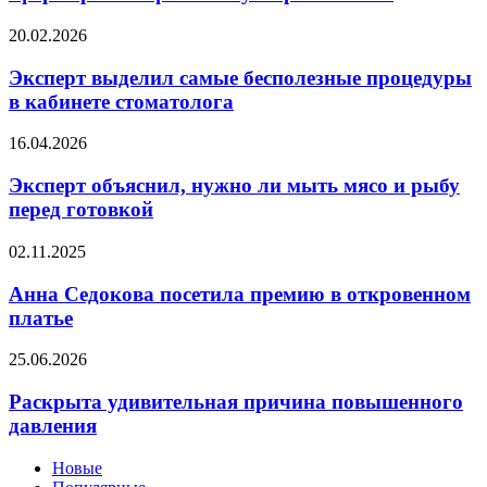
сформировать
финансовую
Эксперт
20.02.2026
грамотность
выделил
самые
Эксперт выделил самые бесполезные процедуры
бесполезные
в кабинете стоматолога
процедуры
в
Эксперт
16.04.2026
кабинете
объяснил,
стоматолога
нужно
Эксперт объяснил, нужно ли мыть мясо и рыбу
ли
перед готовкой
мыть
мясо
Анна
02.11.2025
и
Седокова
рыбу
посетила
Анна Седокова посетила премию в откровенном
перед
премию
платье
готовкой
в
откровенном
Раскрыта
25.06.2026
платье
удивительная
причина
Раскрыта удивительная причина повышенного
повышенного
давления
давления
Новые