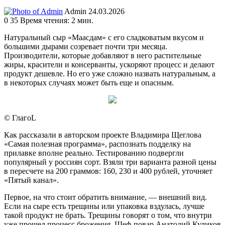
Send
Admin
24.03.2026
an
0
35
Время чтения: 2 мин.
email
Натуральный сыр «Маасдам» с его сладковатым вкусом и
большими дырами созревает почти три месяца.
Производители, которые добавляют в него растительные
жиры, красители и консерванты, ускоряют процесс и делают
продукт дешевле. Но его уже сложно назвать натуральным, а
в некоторых случаях может быть еще и опасным.
© ГлагоL
Как рассказали в авторском проекте Владимира Щеглова
«Самая полезная программа», распознать подделку на
прилавке вполне реально. Тестированию подвергли
популярный у россиян сорт. Взяли три варианта разной цены
в пересчете на 200 граммов: 160, 230 и 400 рублей, уточняет
«Пятый канал».
Первое, на что стоит обратить внимание, — внешний вид.
Если на сыре есть трещины или упаковка вздулась, лучше
такой продукт не брать. Трещины говорят о том, что внутри
уже прошел процесс брожения. Шеф-повар Анатолий Куликов