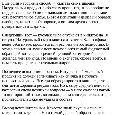
Еще один народный способ — скатать сыр в шарики.
Натуральный продукт либо сразу крошится, либо вообще не
поддается лепке. Если он напоминает пластилин, в составе
есть растительное сырье. В этом испытании дешевый образец,
наоборот, показал себя хорошо, а вот два других легко
превратились в шарики.
Следующий тест — кусочек сыра опускают в кипяток на 10
секунд. Натуральный сыр плавится и тянется. Фальсификат
ведет себя иначе: крошится или расплавляется полностью. В
этом испытании лучше всех показал себя самый бюджетный
образец. А вот сыр из средней ценовой категории больше
ломался, чем тянулся. По мнению эксперта, скорее всего, в
нем есть процент растительных жиров.
Последнее испытание — огнем. Натуральный молочный
продукт не должен вспыхивать как спичка и источать
неприятный запах. Все три образца просто плавились, что
считается хорошим результатом. Но к сыру средней ценовой
категории снова возникли вопросы — у него оказался какой-
то посторонний запах, возможно, из-за консервантов, которые
производитель даже не указал в составе.
Вывод неутешительный. Качественный вкусный сыр не
может стоить дешево. Но и самый дорогой образец в итоге