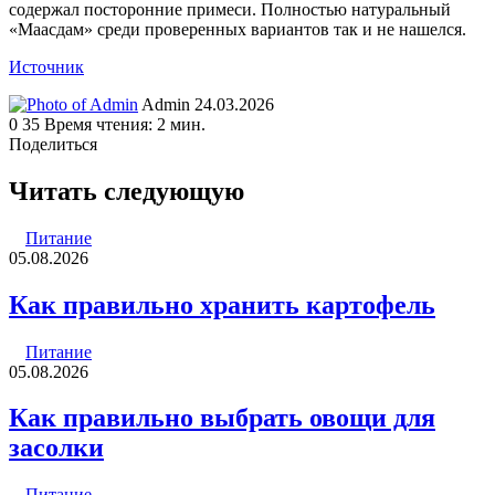
содержал посторонние примеси. Полностью натуральный
«Маасдам» среди проверенных вариантов так и не нашелся.
Источник
Send
Admin
24.03.2026
an
0
35
Время чтения: 2 мин.
email
Поделиться
Facebook
Twitter
LinkedIn
Tumblr
Reddit
Вконтакте
Одноклассники
Skype
WhatsApp
Telegram
Viber
Line
Поделиться
Печатать
через
Читать следующую
электронную
почту
Питание
05.08.2026
Как правильно хранить картофель
Питание
05.08.2026
Как правильно выбрать овощи для
засолки
Питание