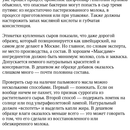
объяснил, что опасные бактерии могут попасть в сыр тремя
путями: из недостаточно пастеризованного молока, в
процессе приготовления или при упаковке. Также должны
насторожить запах масляной кислоты и губчатая
консистенция.
Этикетки купленных сыров показали, что даже дорогой
образец, который позиционируется как швейцарский, на
самом деле делают в Москве. Но главное, по словам эксперта,
не место производства, а состав. В хорошем «Маасдаме»
ингредиентов должно быть минимум: молоко, соль и закваска.
Допускается немного натуральных красителей и
консервантов. В дешевом же образце добавок оказалось
слишком много — почти половина состава.
Проверить сыр на наличие пальмового масла можно
несколькими способами. Первый — понюхать. Если он
вообще ничем не пахнет, это признак суррогата из
растительного сырья. Второй способ — подержать ломтик на
солнце или под ультрафиолетовой лампой. Натуральный
должен «вспотеть» и выделить капли жира. В дешевом
образце влаги оказалось меньше всего — это может говорить
о том, что его сделали из восстановленного или
обезжиренного молока.