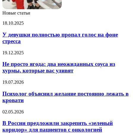
Новые статьи
У
18.10.2025
девушки
полностью
У девушки полностью пропал голос на фоне
пропал
стресса
голос
на
Не
19.12.2025
фоне
просто
стресса
ягода:
Не просто ягода: два неожиданных соуса из
два
хурмы, которые вас удивят
неожиданных
соуса
Психолог
19.07.2026
из
объяснил
хурмы,
желание
Психолог объяснил желание постоянно лежать в
которые
постоянно
кровати
вас
лежать
удивят
в
В
02.05.2026
кровати
России
предложили
В России предложили закрепить «зеленый
закрепить
коридор» для пациентов с онкологией
«зеленый