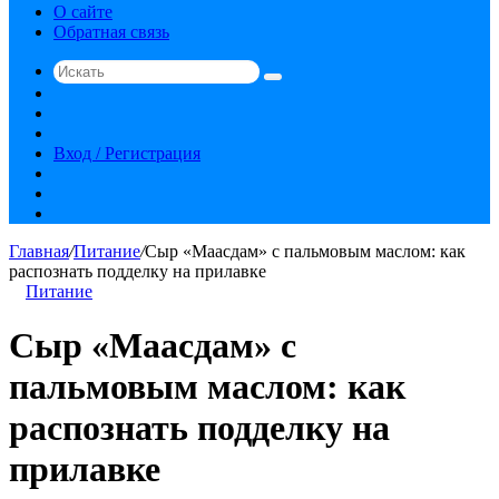
О сайте
Обратная связь
Искать
Switch
skin
Sidebar
Случайная
статья
Вход / Регистрация
RSS
vk.com
YouTube
Главная
/
Питание
/
Сыр «Маасдам» с пальмовым маслом: как
распознать подделку на прилавке
Питание
Сыр «Маасдам» с
пальмовым маслом: как
распознать подделку на
прилавке