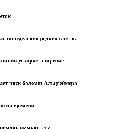
еток
ля определения редких клеток
итании ускоряет старение
ает риск болезни Альцгеймера
иятия времени
 помочь иммунитету