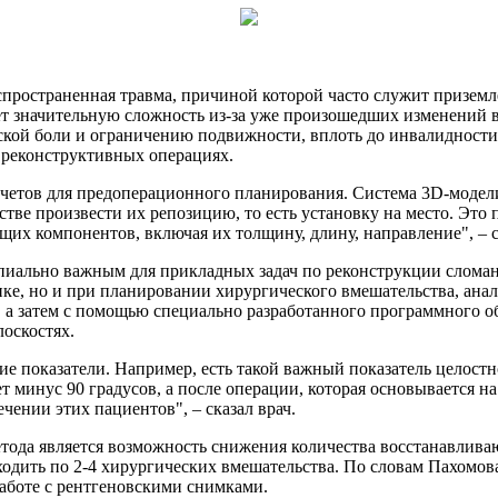
аспространенная травма, причиной которой часто служит призем
т значительную сложность из-за уже произошедших изменений в 
ой боли и ограничению подвижности, вплоть до инвалидности. В
 реконструктивных операциях.
четов для предоперационного планирования. Система 3D-модели
тве произвести их репозицию, то есть установку на место. Это п
х компонентов, включая их толщину, длину, направление", – ск
пиально важным для прикладных задач по реконструкции сломан
тике, но и при планировании хирургического вмешательства, ан
 а затем с помощью специально разработанного программного о
оскостях.
е показатели. Например, есть такой важный показатель целостно
ет минус 90 градусов, а после операции, которая основывается на
ечении этих пациентов", – сказал врач.
ода является возможность снижения количества восстанавлива
дить по 2-4 хирургических вмешательства. По словам Пахомова,
аботе с рентгеновскими снимками.