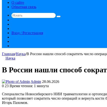
О сайте
Обратная связь
Искать
Switch
skin
Sidebar
Случайная
статья
Вход / Регистрация
RSS
vk.com
YouTube
Главная
/
Наука
/
В России нашли способ сократить число операц
Наука
В России нашли способ сокра
Send
Admin
28.06.2026
an
0
23
Время чтения: 1 минута
email
Специалисты Новосибирского НИИ травматологии и ортопедии
который позволяет сократить число операций и вернуть кост
Игорь Пахомов.