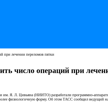
ий при лечении переломов пятки
тить число операций при лечен
 им. Я. Л. Цивьяна (НИИТО) разработали программно-аппаратн
и более физиологичную форму. Об этом ТАСС сообщил ведущий н