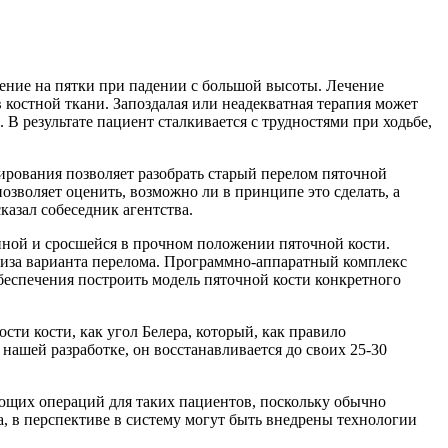
ление на пятки при падении с большой высоты. Лечение
костной ткани. Запоздалая или неадекватная терапия может
 результате пациент сталкивается с трудностями при ходьбе,
рования позволяет разобрать старый перелом пяточной
озволяет оценить, возможно ли в принципе это сделать, а
азал собеседник агентства.
ной и сросшейся в прочном положении пяточной кости.
ализа варианта перелома. Программно-аппаратный комплекс
беспечения построить модель пяточной кости конкретного
сти кости, как угол Белера, который, как правило
 нашей разработке, он восстанавливается до своих 25-30
ющих операций для таких пациентов, поскольку обычно
 в перспективе в систему могут быть внедрены технологии