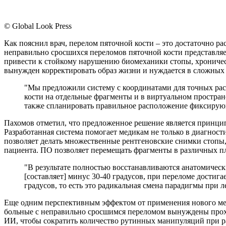
© Global Look Press
Как пояснил врач, перелом пяточной кости – это достаточно р
неправильно сросшихся переломов пяточной кости представляе
привести к стойкому нарушению биомеханики стопы, хроническ
вынужден корректировать образ жизни и нуждается в сложных
"Мы предложили систему с координатами для точных рас
кости на отдельные фрагменты и в виртуальном пространс
также спланировать правильное расположение фиксирующи
Пахомов отметил, что предложенное решение является принци
Разработанная система помогает медикам не только в диагнос
позволяет делать множественные рентгеновские снимки стопы,
пациента. ПО позволяет перемещать фрагменты в различных пл
"В результате полностью восстанавливаются анатомически
[составляет] минус 30-40 градусов, при переломе достига
градусов, то есть это радикальная смена парадигмы при л
Еще одним перспективным эффектом от применения нового мет
больные с неправильно сросшимся переломом вынуждены прохо
ИИ, чтобы сократить количество рутинных манипуляций при р