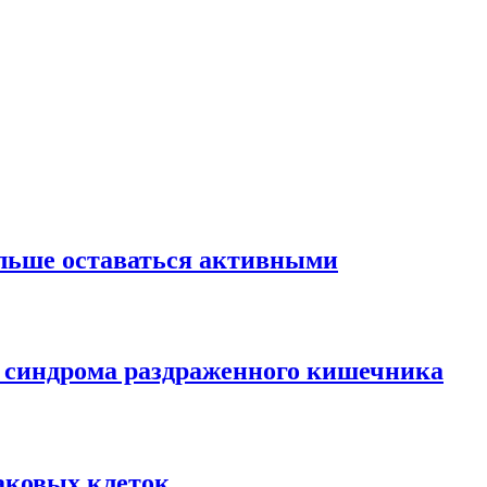
ольше оставаться активными
 синдрома раздраженного кишечника
аковых клеток