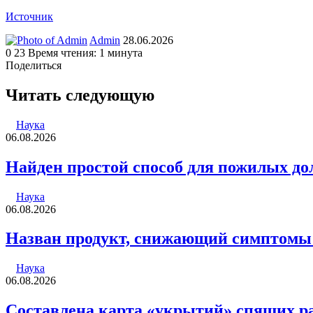
Источник
Send
Admin
28.06.2026
an
0
23
Время чтения: 1 минута
email
Поделиться
Facebook
Twitter
LinkedIn
Tumblr
Reddit
Вконтакте
Одноклассники
Skype
WhatsApp
Telegram
Viber
Line
Поделиться
Печатать
через
Читать следующую
электронную
почту
Наука
06.08.2026
Найден простой способ для пожилых д
Наука
06.08.2026
Назван продукт, снижающий симптомы
Наука
06.08.2026
Составлена карта «укрытий» спящих р