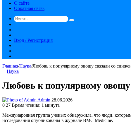
О сайте
Обратная связь
Искать
Switch
skin
Sidebar
Случайная
статья
Вход / Регистрация
RSS
vk.com
YouTube
Главная
/
Наука
/
Любовь к популярному овощу связали со снижен
Наука
Любовь к популярному овощу 
Send
Admin
28.06.2026
an
0
27
Время чтения: 1 минута
email
Международная группа ученых обнаружила, что люди, которым н
исследования опубликованы в журнале BMC Medicine.