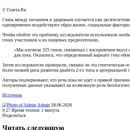
© Газета.Ru
Связь между питанием и здоровьем изучается уже десятилетия
одновременно воздействуют образ жизни, социальные факторы
Чтобы обойти эту проблему, исследователи использовали нео
генах участников и их пищевых предпочтениях.
«Мы изучили 325 генов, связанных с восприятием вкуса 
для лука. Оказалось, что определенный вариант гена обо
Затем исследователи проверили, связана ли эта генетическая 
более низкий риск развития диабета 2-го типа и артериальной 
Авторы подчеркивают, что речь пока не идет о прямой причинн
полученные данные указывают на возможную роль биологическ
Источник
Send
Admin
28.06.2026
an
0
27
Время чтения: 1 минута
email
Поделиться
Facebook
Twitter
LinkedIn
Tumblr
Reddit
Вконтакте
Одноклассники
Skype
WhatsApp
Telegram
Viber
Line
Поделиться
Печатать
через
Читать следующую