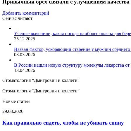
Привычный орех связали с улучшением качества 
Добавить комментарий
Сейчас читают
Закрыть
Ученые выяснили, какая погода наиболее опасна для бе
25.12.2025
Назван фактор, ускоряющий старение у мужчин среднего 
03.03.2026
В России нашли новую структуру молекулы лекарства от 
13.04.2026
Стоматология “Дмитрович и коллеги”
Стоматология “Дмитрович и коллеги”
Новые статьи
Как
29.03.2026
правильно
сидеть,
Как правильно сидеть, чтобы не убивать спину
чтобы