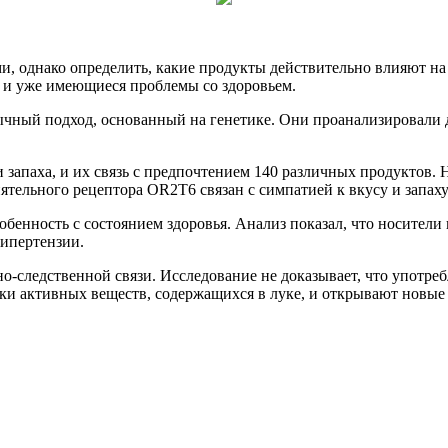
ми, однако определить, какие продукты действительно влияют н
 и уже имеющиеся проблемы со здоровьем.
бычный подход, основанный на генетике. Они проанализировал
и запаха, и их связь с предпочтением 140 различных продуктов.
нятельного рецептора OR2T6 связан с симпатией к вкусу и запаху
особенность с состоянием здоровья. Анализ показал, что носите
гипертензии.
о-следственной связи. Исследование не доказывает, что употреб
и активных веществ, содержащихся в луке, и открывают новые 