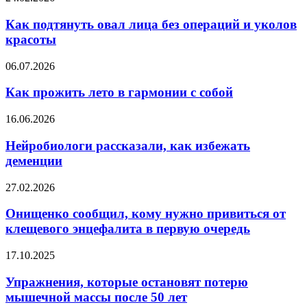
подтянуть
овал
Как подтянуть овал лица без операций и уколов
лица
красоты
без
операций
Как
06.07.2026
и
прожить
уколов
лето
Как прожить лето в гармонии с собой
красоты
в
гармонии
Нейробиологи
16.06.2026
с
рассказали,
собой
как
Нейробиологи рассказали, как избежать
избежать
деменции
деменции
Онищенко
27.02.2026
сообщил,
кому
Онищенко сообщил, кому нужно привиться от
нужно
клещевого энцефалита в первую очередь
привиться
от
Упражнения,
17.10.2025
клещевого
которые
энцефалита
остановят
Упражнения, которые остановят потерю
в
потерю
мышечной массы после 50 лет
первую
мышечной