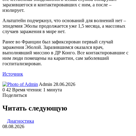
заразившегося и контактировавших с ним, а после –
изолирует.
Альтштейн подчеркнул, что оснований для волнений нет –
эпидемия Эболы продолжается уже 1,5 месяца, а массовых
случаев заражения в мире нет.
Ранее во Франции был зафиксирован первый случай
заражения Эболой. Заразившимся оказался врач,
выполнявший миссию в ДР Конго. Все контактировавшие с
ним люди помещены на карантин, сам заболевший
госпитализирован.
Источник
Send
Admin
28.06.2026
an
0
42
Время чтения: 1 минута
email
Поделиться
Facebook
Twitter
LinkedIn
Tumblr
Reddit
Вконтакте
Одноклассники
Skype
WhatsApp
Telegram
Viber
Line
Поделиться
Печатать
через
Читать следующую
электронную
почту
Диагностика
08.08.2026