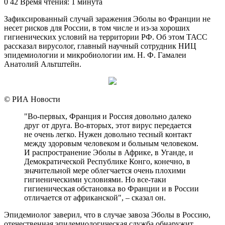
an
0
42
Время чтения: 1 минута
email
Зафиксированный случай заражения Эболы во Франции не
несет рисков для России, в том числе и из-за хороших
гигиенических условий на территории РФ. Об этом ТАСС
рассказал вирусолог, главный научный сотрудник НИЦ
эпидемиологии и микробиологии им. Н. Ф. Гамалеи
Анатолий Альтштейн.
© РИА Новости
"Во-первых, Франция и Россия довольно далеко
друг от друга. Во-вторых, этот вирус передается
не очень легко. Нужен довольно тесный контакт
между здоровым человеком и больным человеком.
И распространение Эболы в Африке, в Уганде, и
Демократической Республике Конго, конечно, в
значительной мере облегчается очень плохими
гигиеническими условиями. Но все-таки
гигиеническая обстановка во Франции и в России
отличается от африканской", – сказал он.
Эпидемиолог заверил, что в случае завоза Эболы в Россию,
отечественная эпидемиологическая служба обнаружит