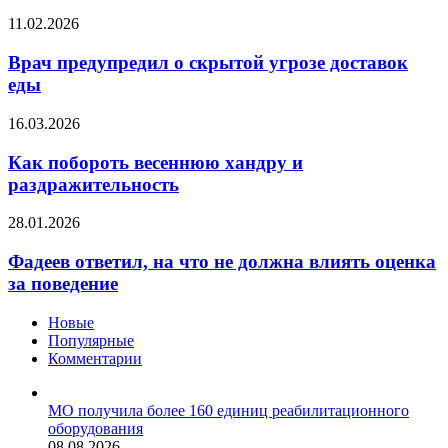
очередь
массы
Врач
11.02.2026
после
предупредил
50
о
Врач предупредил о скрытой угрозе доставок
лет
скрытой
еды
угрозе
доставок
Как
16.03.2026
еды
побороть
весеннюю
Как побороть весеннюю хандру и
хандру
раздражительность
и
раздражительность
Фадеев
28.01.2026
ответил,
на
Фадеев ответил, на что не должна влиять оценка
что
за поведение
не
должна
Новые
влиять
Популярные
оценка
Комментарии
за
поведение
МО получила более 160 единиц реабилитационного
оборудования
08.08.2026