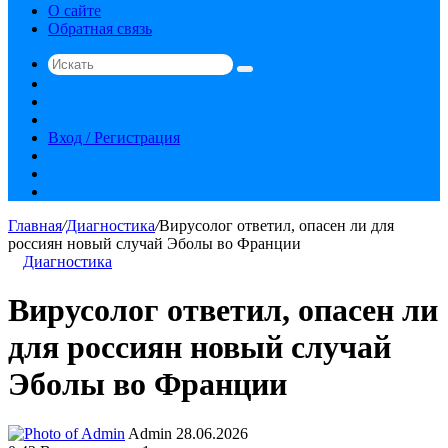
О сайте
Обратная связь
Искать
Switch
skin
Sidebar
Случайная
статья
Вход / Регистрация
RSS
vk.com
YouTube
Главная
/
Диагностика
/
Вирусолог ответил, опасен ли для
россиян новый случай Эболы во Франции
Диагностика
Вирусолог ответил, опасен ли
для россиян новый случай
Эболы во Франции
Send
Admin
28.06.2026