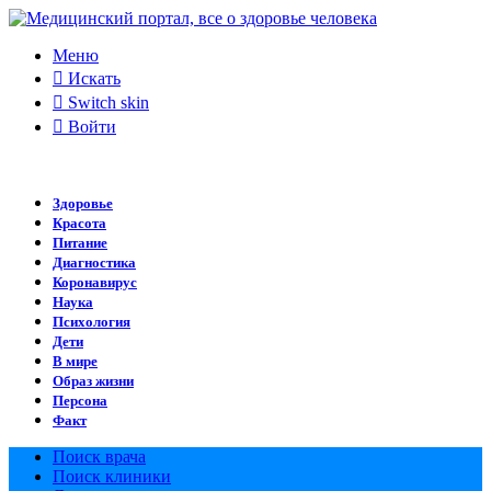
Меню
Искать
Switch skin
Войти
Здоровье
Красота
Питание
Диагностика
Коронавирус
Наука
Психология
Дети
В мире
Образ жизни
Персона
Факт
Поиск врача
Поиск клиники