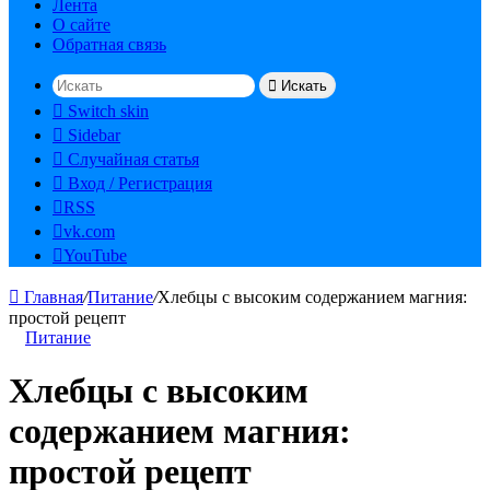
Лента
О сайте
Обратная связь
Искать
Switch skin
Sidebar
Случайная статья
Вход / Регистрация
RSS
vk.com
YouTube
Главная
/
Питание
/
Хлебцы с высоким содержанием магния:
простой рецепт
Питание
Хлебцы с высоким
содержанием магния:
простой рецепт